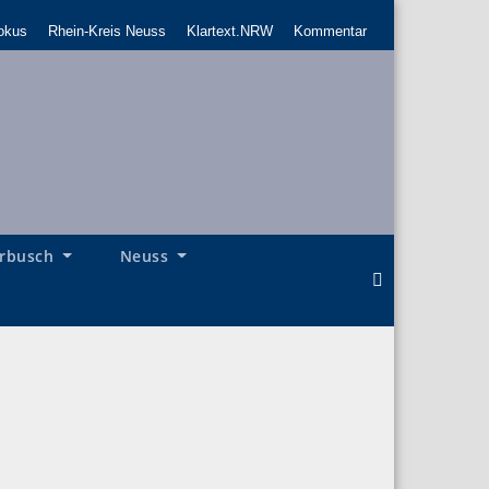
okus
Rhein-Kreis Neuss
Klartext.NRW
Kommentar
rbusch
Neuss