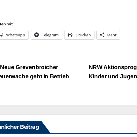
ilen mit:
Whats­App
Tele­gram
Dru­cken
Mehr
eitragsnavigation
Neue Grevenbroicher
NRW Aktionsprog
euerwache geht in Betrieb
Kinder und Jugen
nlicher Beitrag