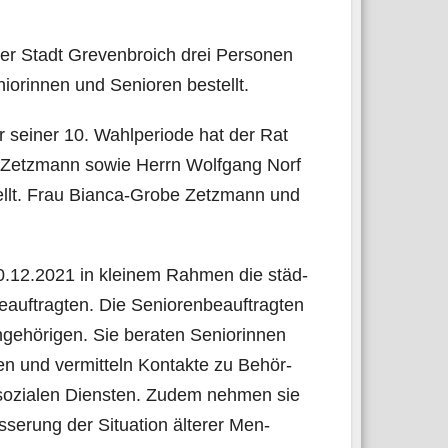
r Stadt Gre­ven­broich drei Per­so­nen
nio­rin­nen und Senio­ren bestellt.
sei­ner 10. Wahl­pe­ri­ode hat der Rat
-Zetz­mann sowie Herrn Wolf­gang Norf
ellt. Frau Bian­ca-Gro­be Zetz­mann und
20.12.2021 in klei­nem Rah­men die städ­
uf­trag­ten. Die Senio­ren­be­auf­trag­ten
­hö­ri­gen. Sie bera­ten Senio­rin­nen
en und ver­mit­teln Kon­tak­te zu Behör­
n sozia­len Diens­ten. Zudem neh­men sie
se­rung der Situa­ti­on älte­rer Men­