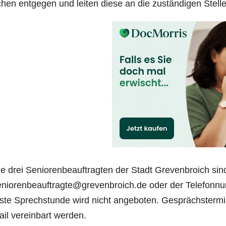
hen ent­ge­gen und lei­ten die­se an die zustän­di­gen Stel­l
e drei Senio­ren­be­auf­trag­ten der Stadt Gre­ven­broich sin
eniorenbeauftragte@grevenbroich.de oder der Tele­fon­nu
s­te Sprech­stun­de wird nicht ange­bo­ten. Gesprächs­ter­mi
il ver­ein­bart werden.