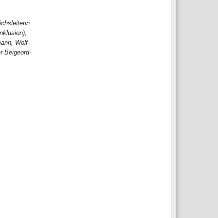
hs­lei­te­rin
nklu­si­on),
ann, Wolf­
r Bei­geord­