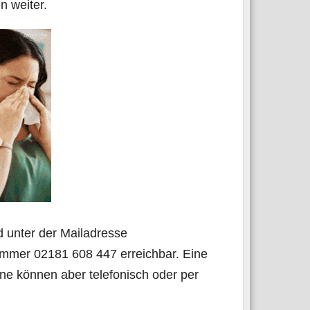
en weiter.
d unter der Mail­adres­se
m­mer 02181 608 447 erreich­bar. Eine
­ne kön­nen aber tele­fo­nisch oder per