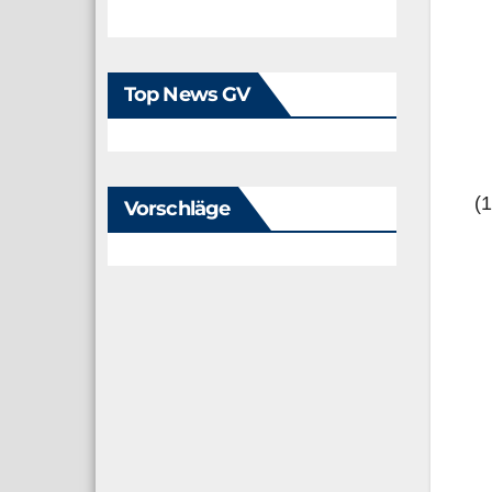
Top News GV
(
Vorschläge