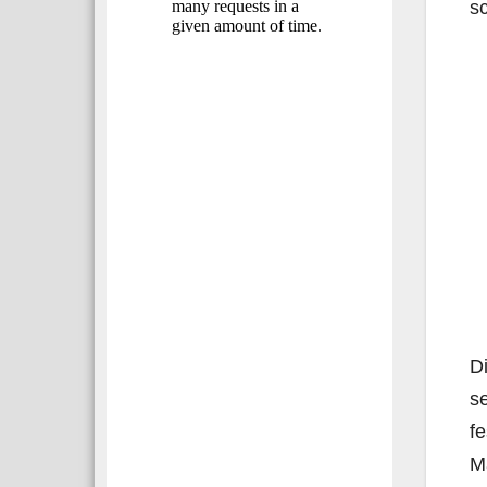
sc
Di
s
fe
Ma