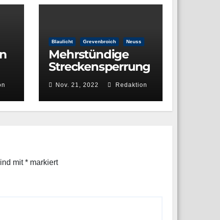
Blaulicht
Grevenbroich
Neuss
en
Mehrstündige
Streckensperrung
ng
– Radfahrer bei
on
Nov. 21, 2022
Redaktion
Kollision mit
Regionalbahn
tödlich verletzt
sind mit
*
markiert