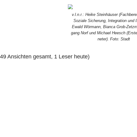
v.l.n.r.: Hei­ke Stein­häu­ser (Fach­be­reic
Sozia­le Siche­rung, Inte­gra­ti­on und I
Ewald Wör­mann, Bian­ca Grob-Zetz­m
gang Norf und Micha­el Heesch (Ers­te
ne­ter). Foto: Stadt
149 Ansich­ten gesamt, 1 Leser heute)