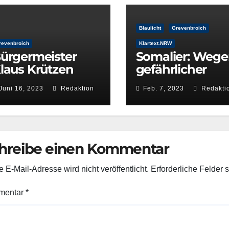
Blaulicht
Grevenbroich
revenbroich
Klartext.NRW
ürgermeister
Somalier: Weg
laus Krützen
gefährlicher
immt
Körperverletzu
Juni 16, 2023
Redaktion
Feb. 7, 2023
Redakti
nterschriften
sowie wegen
ntgegen
Sexualdelikten
aufgefallen
hreibe einen Kommentar
 E-Mail-Adresse wird nicht veröffentlicht.
Erforderliche Felder 
mentar
*