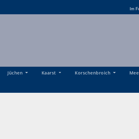
Im F
Jüchen
Kaarst
Korschenbroich
Mee