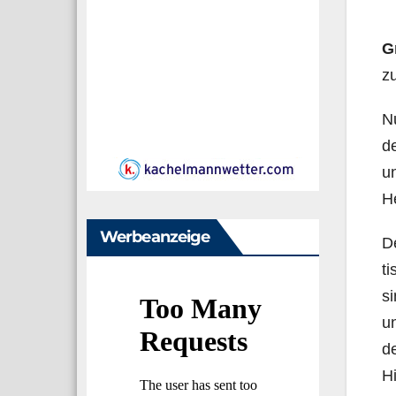
G
zu
Nu
d
un
He
Werbeanzeige
De
ti
si
un
de
Hi