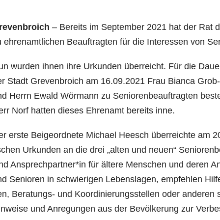
re­ven­broich
– Bereits im Sep­tem­ber 2021 hat der Rat de
 ehren­amt­li­chen Beauf­trag­ten für die Inter­es­sen von Se
n wur­den ihnen ihre Urkun­den über­reicht. Für die Dau­er 
er Stadt Gre­ven­broich am 16.09.2021 Frau Bian­ca Grob
d Herrn Ewald Wör­mann zu Senio­ren­be­auf­trag­ten best
rr Norf hat­ten die­ses Ehren­amt bereits inne.
r ers­te Bei­geord­ne­te Micha­el Heesch über­reich­te am 
­schen Urkun­den an die drei „alten und neu­en“ Senio­ren­be­a
nd Ansprechpartner*in für älte­re Men­schen und deren Ange
d Senio­ren in schwie­ri­gen Lebens­la­gen, emp­feh­len Hil­f
n, Bera­tungs- und Koor­di­nie­rungs­stel­len oder ande­re
n­wei­se und Anre­gun­gen aus der Bevöl­ke­rung zur Ver­bes­