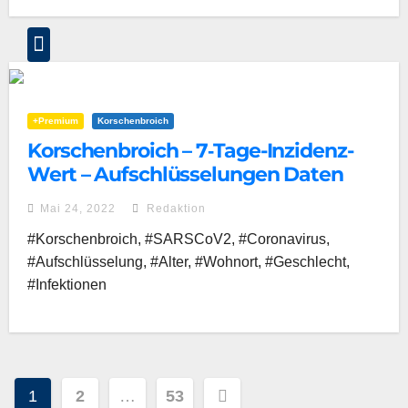
+Premium
Korschenbroich
Korschenbroich – 7‑Tage-Inzidenz-
Wert – Aufschlüsselungen Daten
Mai 24, 2022
Redaktion
#Korschenbroich, #SARSCoV2, #Coronavirus,
#Aufschlüsselung, #Alter, #Wohnort, #Geschlecht,
#Infektionen
Seitennummerierung
1
2
…
53