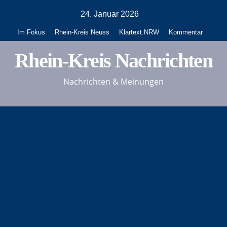
Zum
24. Januar 2026
Inhalt
Im Fokus
Rhein-Kreis Neuss
Klartext.NRW
Kommentar
springen
Rhein-Kreis Nachrichten
Nachrichten & Meinungen