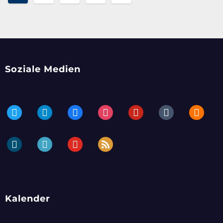
der
Beiträge
Soziale Medien
twitter
telegram
facebook
instagram
pinterest
tumblr
blogger
dailymotion
periscope
youtube
rss
Kalender