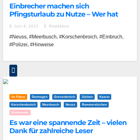
Einbrecher machen sich
Pfingsturlaub zu Nutze – Wer hat
etwas beobachtet?
Juni 8, 2022
Redaktion
#Neuss, #Meerbusch, #Korschenbroich, #Einbruch,
#Polizei, #Hinweise
Im Fokus
Dormagen
Grevenbroich
Jüchen
Kaarst
Korschenbroich
Meerbusch
Neuss
Rommerskichen
Kommentar
Es war eine spannende Zeit – vielen
Dank für zahlreiche Leser