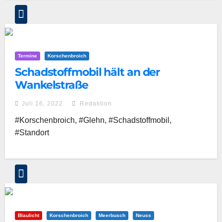
Termine
Korschenbroich
Schadstoffmobil hält an der
Wankelstraße
Juli 16, 2022
Redaktion
#Korschenbroich, #Glehn, #Schadstoffmobil,
#Standort
Blaulicht
Korschenbroich
Meerbusch
Neuss