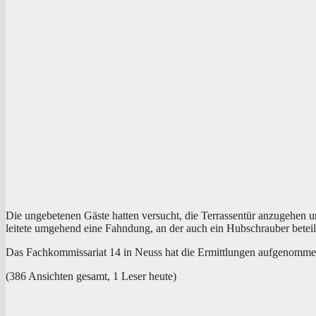
Die unge­be­te­nen Gäs­te hat­ten ver­sucht, die Ter­ras­sen­tür anzu­ge­hen
lei­te­te umge­hend eine Fahn­dung, an der auch ein Hub­schrau­ber betei­l
Das Fach­kom­mis­sa­ri­at 14 in Neuss hat die Ermitt­lun­gen auf­ge­nom
(386 Ansich­ten gesamt, 1 Leser heute)