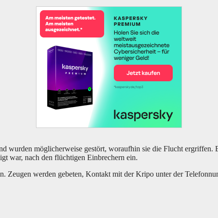
 und wur­den mög­li­cher­wei­se gestört, wor­auf­hin sie die Flucht ergrif­fen.
igt war, nach den flüch­ti­gen Ein­bre­chern ein.
­men. Zeu­gen wer­den gebe­ten, Kon­takt mit der Kri­po unter der Tele­f