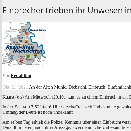
Einbrecher trieben ihr Unwesen in
Von
Redaktion
Okt. 21, 2021
An der Alten Mühle
,
Diebstahl
,
Einbruch
,
Einfamilien
Kaarst (ots) Am Mitt­woch (20.10.) kam es zu einem Ein­bruch in ein Ein­f
In der Zeit von 7:50 bis 16 Uhr ver­schaff­ten sich Unbe­kann­te gewalt
Umfang der Beu­te ist noch unbekannt.
Am sel­ben Tag erhielt die Poli­zei Kennt­nis über einen Ein­bruchs­ver
Dar­auf­hin lie­fen, nach ihrer Aus­sa­ge, zwei männ­li­che Unbe­kann­te vo