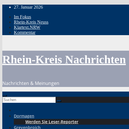
Zum
27. Januar 2026
Inhalt
Im Fokus
springen
Rhein-Kreis Neuss
Klartext.NRW
Kommentar
Rhein-Kreis Nachrichten
Nachrichten & Meinungen
Dormagen
Werden Sie Leser-Reporter
Grevenbroich