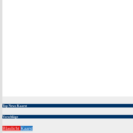
Top News Kaarst
Vorschläge
Blaulicht
Kaarst