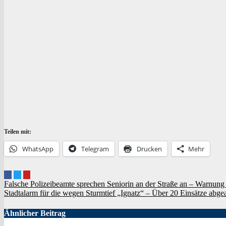
Teilen mit:
Whats­App
Tele­gram
Dru­cken
Mehr
Beitragsnavigation
Falsche Polizeibeamte sprechen Seniorin an der Straße an – Warnun
Stadtalarm für die wegen Sturmtief „Ignatz“ – Über 20 Einsätze abgea
Ähnlicher Beitrag