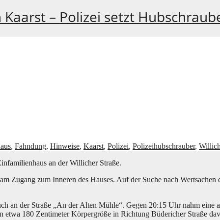
 Kaarst – Polizei setzt Hubschraub
haus
,
Fahndung
,
Hinweise
,
Kaarst
,
Polizei
,
Polizeihubschrauber
,
Willic
a­mi­li­en­haus an der Wil­li­cher Straße.
­sam Zugang zum Inne­ren des Hau­ses. Auf der Suche nach Wert­sa­chen dur
­such an der Stra­ße „An der Alten Müh­le“. Gegen 20:15 Uhr nahm eine au
n etwa 180 Zen­ti­me­ter Kör­per­grö­ße in Rich­tung Büde­ri­cher Stra­ße da