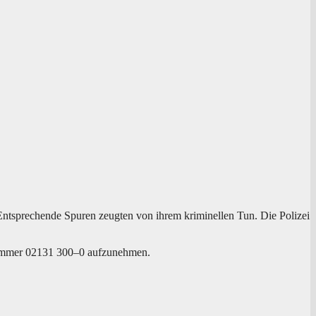
 Ent­spre­chen­de Spu­ren zeug­ten von ihrem kri­mi­nel­len Tun. Die Poli­zei
on­num­mer 02131 300–0 aufzunehmen.