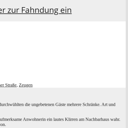
er zur Fahndung ein
her Straße
,
Zeugen
ch­wühl­ten die unge­be­te­nen Gäs­te meh­re­re Schrän­ke. Art und
f­merk­sa­me Anwoh­ne­rin ein lau­tes Klir­ren am Nach­bar­haus wahr.
von.