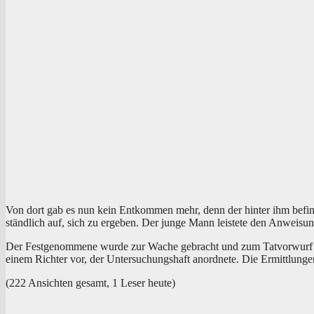
Von dort gab es nun kein Ent­kom­men mehr, denn der hin­ter ihm befind­li­
ständ­lich auf, sich zu erge­ben. Der jun­ge Mann leis­te­te den Anwei­su
Der Fest­ge­nom­me­ne wur­de zur Wache gebracht und zum Tat­vor­wurf ver­
einem Rich­ter vor, der Unter­su­chungs­haft anord­ne­te. Die Ermitt­lun­
(222 Ansich­ten gesamt, 1 Leser heute)