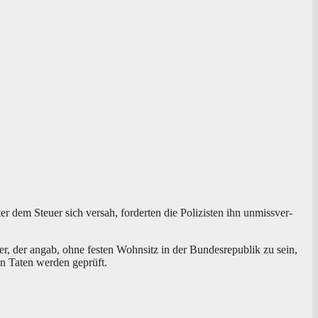
 dem Steu­er sich ver­sah, for­der­ten die Poli­zis­ten ihn unmiss­ver­
, der angab, ohne fes­ten Wohn­sitz in der Bun­des­re­pu­blik zu sein,
ren Taten wer­den geprüft.