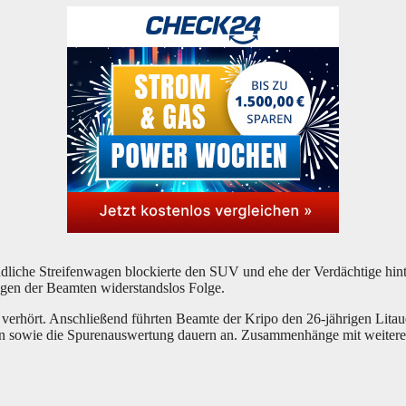
che Strei­fen­wa­gen blo­ckier­te den SUV und ehe der Ver­däch­ti­ge hin­ter
n­gen der Beam­ten wider­stands­los Folge.
hört. Anschlie­ßend führ­ten Beam­te der Kri­po den 26-jäh­ri­gen Litau­er
gen sowie die Spu­ren­aus­wer­tung dau­ern an. Zusam­men­hän­ge mit wei­te­