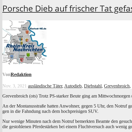
Porsche Dieb auf frischer Tat gefa
Von
Redaktion
Nov. 3, 2021
ausländische Täter
,
Autodieb
,
Diebstahl
,
Grevenbroich
,
Gre­ven­broich (ots) Trotz PS-star­ker Beu­te ging am Mitt­woch­mor­gen (
An der Mon­ta­nus­stra­ße hat­ten Anwoh­ner, gegen 5 Uhr, den Not­ruf ge
gen in die Fahn­dung nach dem hoch­prei­si­gen SUV.
Nur weni­ge Minu­ten nach dem Not­ruf bemerk­ten Beam­te den gesuch­te
die gestoh­le­nen Pfer­de­stär­ken bei einem Flucht­ver­such auch wenig 