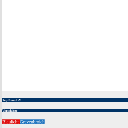
Top News GV
Vorschläge
Blaulicht
Grevenbroich