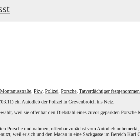
sst
Montanusstraße
,
Pkw
,
Polizei
,
Porsche
,
Tatverdächtiger festgenommen
03.11) ein Auto­dieb der Poli­zei in Gre­ven­broich ins Netz.
wählt, weil sie offen­bar den Dieb­stahl eines zuvor gepark­ten Por­sche M
n Por­sche und nah­men, offen­bar zunächst vom Auto­dieb unbe­merkt, die 
genutzt, weil er sich und den Macan in eine Sack­gas­se im Bereich Karl-O