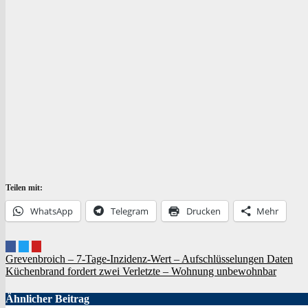
Teilen mit:
Whats­App
Tele­gram
Dru­cken
Mehr
Beitragsnavigation
Grevenbroich – 7‑Tage-Inzidenz-Wert – Aufschlüsselungen Daten
Küchenbrand fordert zwei Verletzte – Wohnung unbewohnbar
Ähnlicher Beitrag