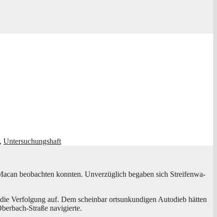
,
Untersuchungshaft
acan beob­ach­ten konn­ten. Unver­züg­lich bega­ben sich Strei­fen­wa­
Ver­fol­gung auf. Dem schein­bar orts­un­kun­di­gen Auto­dieb hät­ten
ber­bach-Stra­ße navigierte.