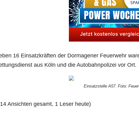
ben 16 Ein­satz­kräf­ten der Dor­ma­ge­ner Feu­er­wehr war
t­tungs­dienst aus Köln und die Auto­bahn­po­li­zei vor Ort.
Ein­satz­stel­le A57. Foto: Feue
414 Ansich­ten gesamt, 1 Leser heute)