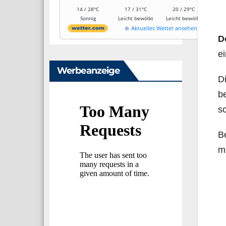
14 / 28°C
17 / 31°C
20 / 29°C
Sonnig
Leicht bewölkt
Leicht bewölkt
Aktuelles Wetter ansehen
D
ei
Werbeanzeige
Di
be
sc
Be
mu