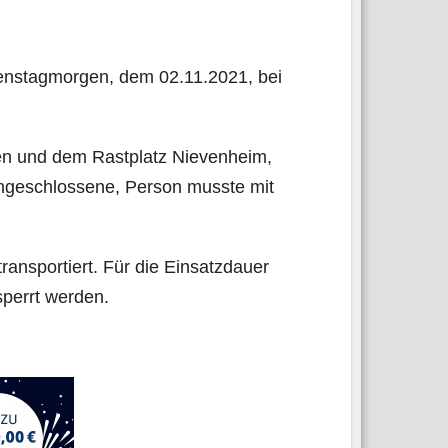
ens­tag­mor­gen, dem 02.11.2021, bei
­gen und dem Rast­platz Nie­ven­heim,
­ge­schlos­se­ne, Per­son muss­te mit
ans­por­tiert. Für die Ein­satz­dau­er
esperrt werden.