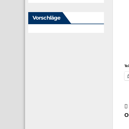
Vorschläge
Te
B
O