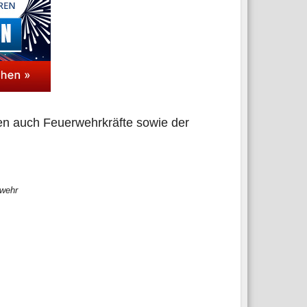
en auch Feu­er­wehr­kräf­te sowie der
rwehr