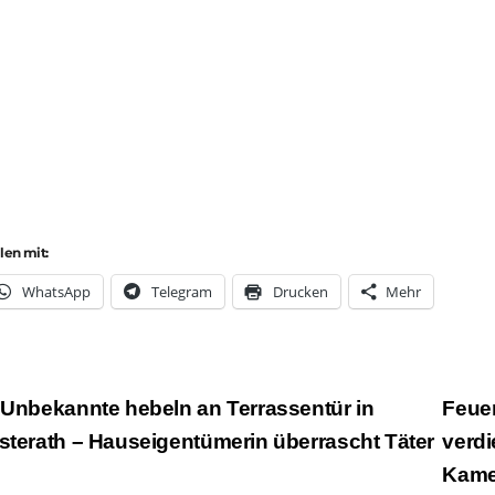
ilen mit:
Whats­App
Tele­gram
Dru­cken
Mehr
eitragsnavigation
Unbekannte hebeln an Terrassentür in
Feuer
sterath – Hauseigentümerin überrascht Täter
verd
Kam