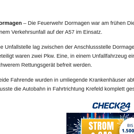
or­ma­gen
– Die Feu­er­wehr Dor­ma­gen war am frü­hen Di
nem Ver­kehrs­un­fall auf der A57 im Einsatz.
e Unfall­stel­le lag zwi­schen der Anschluss­stel­le Dor­ma
tei­ligt waren zwei Pkw. Eine, in einem Unfall­fahr­zeug ein
hwe­rem Ret­tungs­ge­rät befreit werden.
i­de Fah­ren­de wur­den in umlie­gen­de Kran­ken­häu­ser abtr
ss­te die Auto­bahn in Fahrt­rich­tung Kre­feld kom­plett g