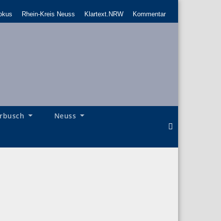
okus
Rhein-Kreis Neuss
Klartext.NRW
Kommentar
rbusch
Neuss