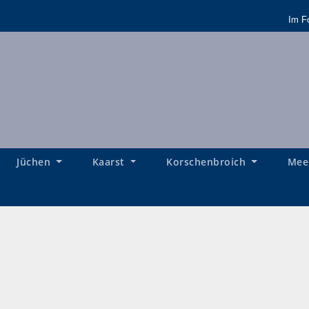
Im F
Jüchen
Kaarst
Korschenbroich
Mee