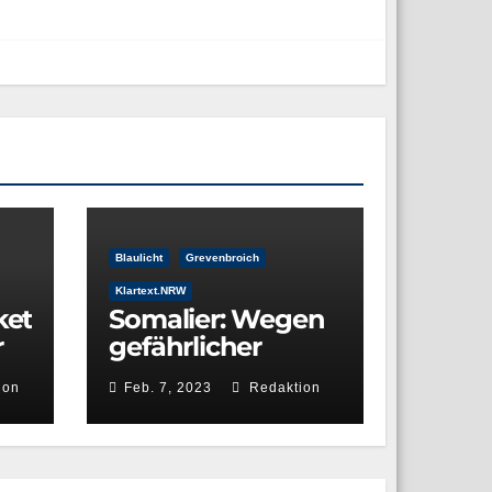
Blaulicht
Grevenbroich
Klartext.NRW
ket
Somalier: Wegen
r
gefährlicher
nd
Körperverletzung
ion
Feb. 7, 2023
Redaktion
sowie wegen
Sexualdelikten
aufgefallen