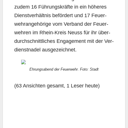
zudem 16 Füh­rungs­kräf­te in ein höhe­res
Dienst­ver­hält­nis beför­dert und 17 Feu­er­
wehr­an­ge­hö­ri­ge vom Ver­band der Feu­er­
weh­ren im Rhein-Kreis Neuss für ihr über­
durch­schnitt­li­ches Enga­ge­ment mit der Ver­
dienst­na­del ausgezeichnet.
Ehrungs­abend der Feu­er­wehr. Foto: Stadt
(63 Ansich­ten gesamt, 1 Leser heute)