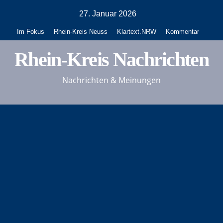
Zum
27. Januar 2026
Inhalt
Im Fokus
Rhein-Kreis Neuss
Klartext.NRW
Kommentar
springen
Rhein-Kreis Nachrichten
Nachrichten & Meinungen