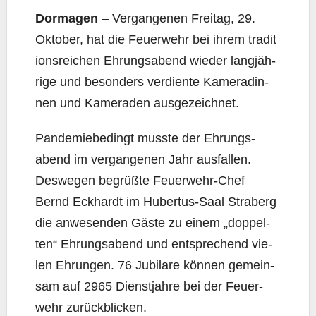
Dor­ma­gen
– Ver­gan­ge­nen Frei­tag, 29.
Okto­ber, hat die Feu­er­wehr bei ihrem tra­di­t
i­ons­rei­chen Ehrungs­abend wie­der lang­jäh­
ri­ge und beson­ders ver­dien­te Kame­ra­din­
nen und Kame­ra­den ausgezeichnet.
Pan­de­mie­be­dingt muss­te der Ehrungs­
abend im ver­gan­ge­nen Jahr aus­fal­len.
Des­we­gen begrüß­te Feu­er­wehr-Chef
Bernd Eck­hardt im Huber­tus-Saal Stra­berg
die anwe­sen­den Gäs­te zu einem „dop­pel­
ten“ Ehrungs­abend und ent­spre­chend vie­
len Ehrun­gen. 76 Jubi­la­re kön­nen gemein­
sam auf 2965 Dienst­jah­re bei der Feu­er­
wehr zurückblicken.