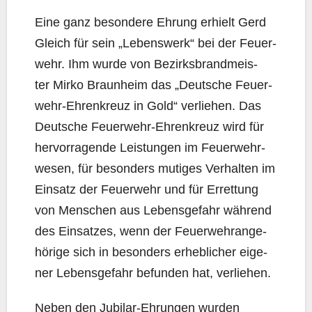
Eine ganz beson­de­re Ehrung erhielt Gerd
Gleich für sein „Lebens­werk“ bei der Feu­er­
wehr. Ihm wur­de von Bezirks­brand­meis­
ter Mir­ko Braun­heim das „Deut­sche Feu­er­
wehr-Ehren­kreuz in Gold“ ver­lie­hen. Das
Deut­sche Feu­er­wehr-Ehren­kreuz wird für
her­vor­ra­gen­de Leis­tun­gen im Feu­er­wehr­
we­sen, für beson­ders muti­ges Ver­hal­ten im
Ein­satz der Feu­er­wehr und für Erret­tung
von Men­schen aus Lebens­ge­fahr wäh­rend
des Ein­sat­zes, wenn der Feu­er­wehr­an­ge­
hö­ri­ge sich in beson­ders erheb­li­cher eige­
ner Lebens­ge­fahr befun­den hat, verliehen.
Neben den Jubi­lar-Ehrun­gen wur­den