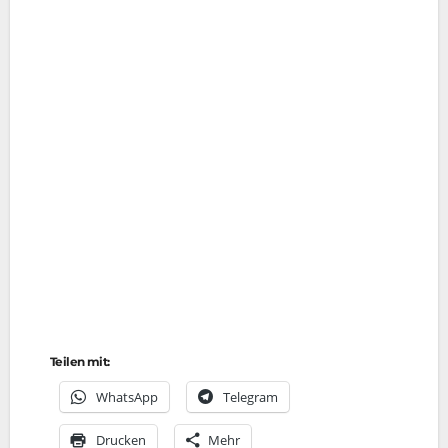
Teilen mit:
Whats­App
Tele­gram
Dru­cken
Mehr