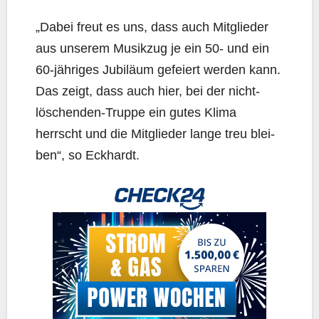
„Dabei freut es uns, dass auch Mit­glie­der
aus unse­rem Musik­zug je ein 50- und ein
60-jäh­ri­ges Jubi­lä­um gefei­ert wer­den kann.
Das zeigt, dass auch hier, bei der nicht-
löschen­den-Trup­pe ein gutes Kli­ma
herrscht und die Mit­glie­der lan­ge treu blei­
ben“, so Eckhardt.