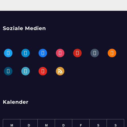
Soziale Medien
twitter
telegram
facebook
instagram
pinterest
tumblr
blogger
dailymotion
periscope
youtube
rss
Kalender
M
D
M
D
F
S
S