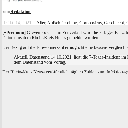
Von
Redaktion
Okt. 14, 2021
Alter
,
Aufschlüsselung
,
Coronavirus
,
Geschlecht
,
[+Pre­mi­um]
Gre­ven­broich – Im Zeit­ver­lauf wird die 7‑Ta­ges-Fall­za
Datum aus dem Rhein-Kreis Neuss gemel­det wurden.
Der Bezug auf die Ein­woh­ner­zahl ermög­licht eine bes­se­re Ver­gleich­
Aktu­ell, Daten­stand 14.10.2021, liegt die 7‑Ta­ges-Inzi­denz 
dem Daten­stand vom Vortag.
Der Rhein-Kreis Neuss ver­öf­fent­licht täg­lich Zah­len zum Infek­ti­ons