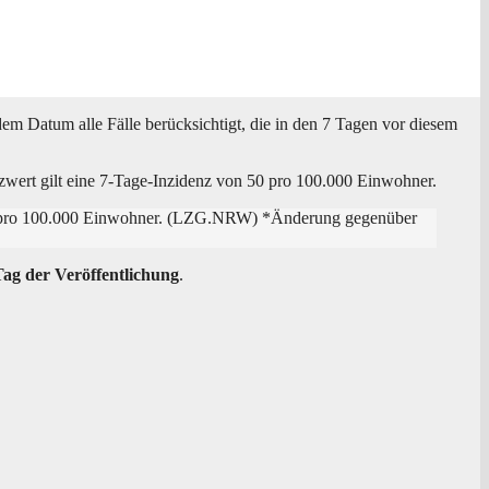
dem Datum alle Fäl­le berück­sich­tigt, die in den 7 Tagen vor die­sem
renz­wert gilt eine 7‑Ta­ge-Inzi­denz von 50 pro 100.000 Einwohner.
en pro 100.000 Ein­woh­ner. (LZG.NRW) *Ände­rung gegen­über
g der Ver­öf­fent­li­chung
.