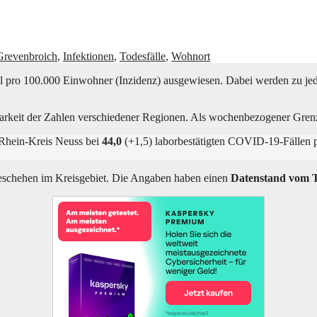
Grevenbroich
,
Infektionen
,
Todesfälle
,
Wohnort
hl pro 100.000 Ein­woh­ner (Inzi­denz) aus­ge­wie­sen. Dabei wer­den zu je
bar­keit der Zah­len ver­schie­de­ner Regio­nen. Als wochen­be­zo­ge­ner G
im Rhein-Kreis Neuss bei
44,0
(+1,5) labor­be­stä­tig­ten COVID-19-Fäl­l
­ge­sche­hen im Kreis­ge­biet. Die Anga­ben haben einen
Daten­stand vom Ta