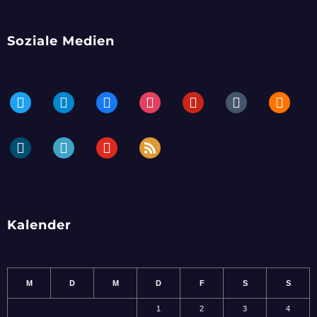
Soziale Medien
twitter
telegram
facebook
instagram
pinterest
tumblr
blogger
dailymotion
periscope
youtube
rss
Kalender
M
D
M
D
F
S
S
1
2
3
4