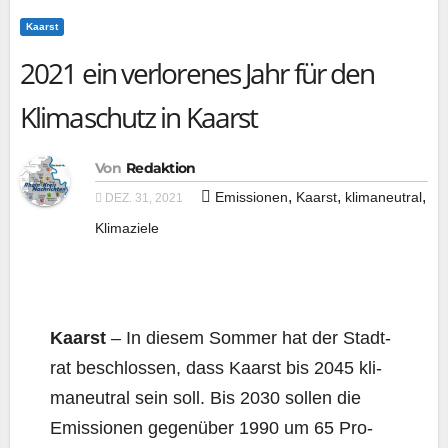
Kaarst
2021 ein verlorenes Jahr für den
Klimaschutz in Kaarst
Von
Redaktion
,
,
,
Emissionen
Kaarst
klimaneutral
DEZ. 31, 2021
Klimaziele
Kaarst
– In die­sem Som­mer hat der Stadt­
rat beschlos­sen, dass Kaarst bis 2045 kli­
ma­neu­tral sein soll. Bis 2030 sol­len die
Emis­sio­nen gegen­über 1990 um 65 Pro­