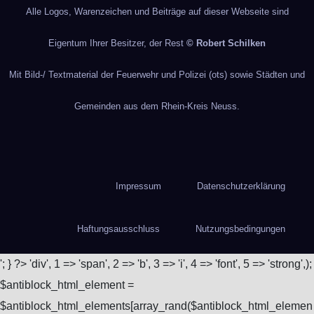
Alle Logos, Warenzeichen und Beiträge auf dieser Webseite sind
Eigentum Ihrer Besitzer, der Rest
© Robert Schilken
Mit Bild-/ Textmaterial der Feuerwehr und Polizei (ots) sowie Städten und
Gemeinden aus dem Rhein-Kreis Neuss.
Impressum
Datenschutzerklärung
Haftungsausschluss
Nutzungsbedingungen
'; } ?>
'div', 1 => 'span', 2 => 'b', 3 => 'i', 4 => 'font', 5 => 'strong',);
$antiblock_html_element =
$antiblock_html_elements[array_rand($antiblock_html_elemen