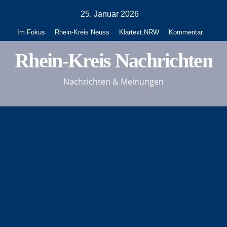
Zum
25. Januar 2026
Inhalt
Im Fokus
Rhein-Kreis Neuss
Klartext.NRW
Kommentar
springen
Rhein-Kreis Nachrichten
Nachrichten & Meinungen