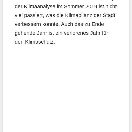
der Kli­ma­ana­ly­se im Som­mer 2019 ist nicht
viel pas­siert, was die Kli­ma­bi­lanz der Stadt
ver­bes­sern konn­te. Auch das zu Ende
gehen­de Jahr ist ein ver­lo­re­nes Jahr für
den Klimaschutz.