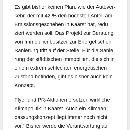
Es gibt bis­her kei­nen Plan, wie der Auto­ver­
kehr, der mit 42 % den höchs­ten Anteil am
Emis­si­ons­ge­sche­hen in Kaarst hat, redu­
ziert wer­den soll. Das Pro­jekt zur Bera­tung
von Immo­bi­li­en­be­sit­zer zur Ener­ge­ti­schen
Sanie­rung tritt auf der Stel­le. Für die Sanie­
rung der städ­ti­schen Immo­bi­li­en, die sich in
einem extrem schlech­ten ener­ge­ti­schen
Zustand befin­den, gibt es bis­her auch kein
Konzept.
Fly­er und PR-Aktio­nen erset­zen wirk­li­che
Kli­ma­po­li­tik in Kaarst. Auch ein Kli­ma­an­
pas­sungs­kon­zept liegt immer noch nicht
vor.“ Bis­her wer­de die Ver­ant­wor­tung auf