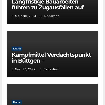
Langfristige Bauarbeiten
führen zu Zugausfällen auf
der Linie S28 zwischen Neuss
März 30, 2024
Redaktion
Hbf und Kaarster See
Kaarst
Kampfmittel Verdachtspunkt
in Büttgen –
Einschränkungen S‑Bahn-
Nov. 17, 2022
Redaktion
und Straßenverkehr –
Nachtrag
Kaarst