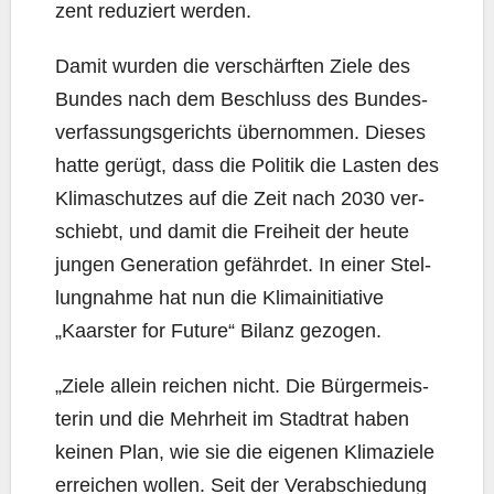
zent redu­ziert werden.
Damit wur­den die ver­schärf­ten Zie­le des
Bun­des nach dem Beschluss des Bun­des­
ver­fas­sungs­ge­richts über­nom­men. Die­ses
hat­te gerügt, dass die Poli­tik die Las­ten des
Kli­ma­schut­zes auf die Zeit nach 2030 ver­
schiebt, und damit die Frei­heit der heu­te
jun­gen Gene­ra­ti­on gefähr­det. In einer Stel­
lung­nah­me hat nun die Kli­ma­initia­ti­ve
„Kaars­ter for Future“ Bilanz gezogen.
„Zie­le allein rei­chen nicht. Die Bür­ger­meis­
te­rin und die Mehr­heit im Stadt­rat haben
kei­nen Plan, wie sie die eige­nen Kli­ma­zie­le
errei­chen wol­len. Seit der Ver­ab­schie­dung