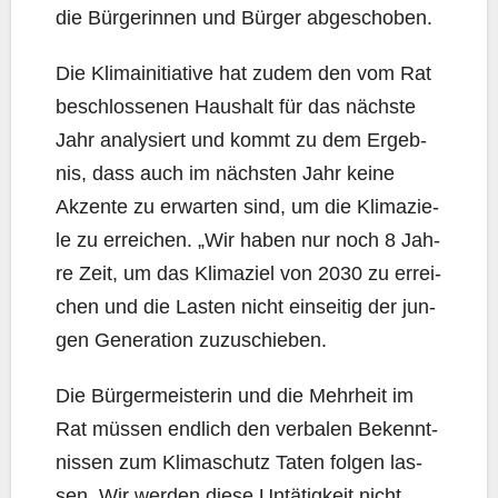
die Bür­ge­rin­nen und Bür­ger abgeschoben.
Die Kli­ma­initia­ti­ve hat zudem den vom Rat
beschlos­se­nen Haus­halt für das nächs­te
Jahr ana­ly­siert und kommt zu dem Ergeb­
nis, dass auch im nächs­ten Jahr kei­ne
Akzen­te zu erwar­ten sind, um die Kli­ma­zie­
le zu errei­chen. „Wir haben nur noch 8 Jah­
re Zeit, um das Kli­ma­ziel von 2030 zu errei­
chen und die Las­ten nicht ein­sei­tig der jun­
gen Gene­ra­ti­on zuzuschieben.
Die Bür­ger­meis­te­rin und die Mehr­heit im
Rat müs­sen end­lich den ver­ba­len Bekennt­
nis­sen zum Kli­ma­schutz Taten fol­gen las­
sen. Wir wer­den die­se Untä­tig­keit nicht