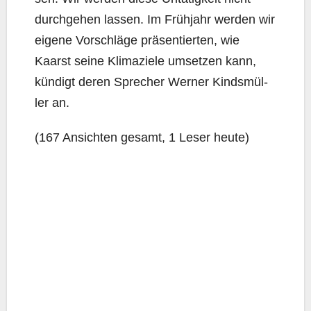
durch­ge­hen las­sen. Im Früh­jahr wer­den wir
eige­ne Vor­schlä­ge prä­sen­tier­ten, wie
Kaarst sei­ne Kli­ma­zie­le umset­zen kann,
kün­digt deren Spre­cher Wer­ner Kinds­mül­
ler an.
(167 Ansich­ten gesamt, 1 Leser heute)