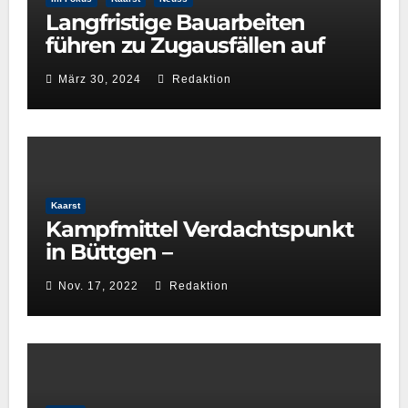
Langfristige Bauarbeiten
führen zu Zugausfällen auf
der Linie S28 zwischen Neuss
März 30, 2024
Redaktion
Hbf und Kaarster See
Kaarst
Kampfmittel Verdachtspunkt
in Büttgen –
Einschränkungen S‑Bahn-
Nov. 17, 2022
Redaktion
und Straßenverkehr –
Nachtrag