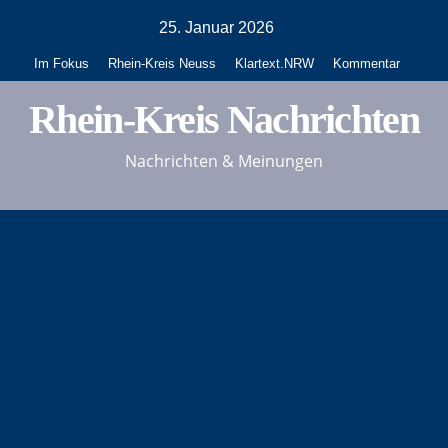
Zum
25. Januar 2026
Inhalt
Im Fokus
Rhein-Kreis Neuss
Klartext.NRW
Kommentar
springen
Rhein-Kreis Nachrichten
Nachrichten & Meinungen