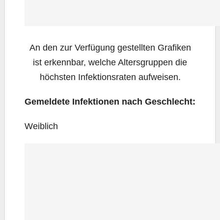
An den zur Ver­fü­gung gestell­ten Gra­fi­ken
ist erkenn­bar, wel­che Alters­grup­pen die
höchs­ten Infek­ti­ons­ra­ten aufweisen.
Gemel­de­te Infek­tio­nen nach Geschlecht:
Weib­lich