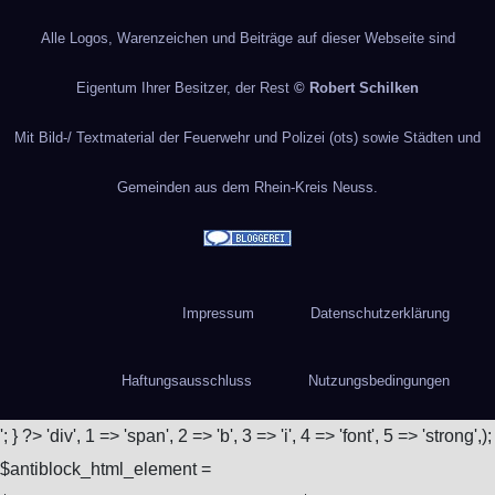
Alle Logos, Warenzeichen und Beiträge auf dieser Webseite sind
Eigentum Ihrer Besitzer, der Rest
© Robert Schilken
Mit Bild-/ Textmaterial der Feuerwehr und Polizei (ots) sowie Städten und
Gemeinden aus dem Rhein-Kreis Neuss.
Impressum
Datenschutzerklärung
Haftungsausschluss
Nutzungsbedingungen
'; } ?>
'div', 1 => 'span', 2 => 'b', 3 => 'i', 4 => 'font', 5 => 'strong',);
$antiblock_html_element =