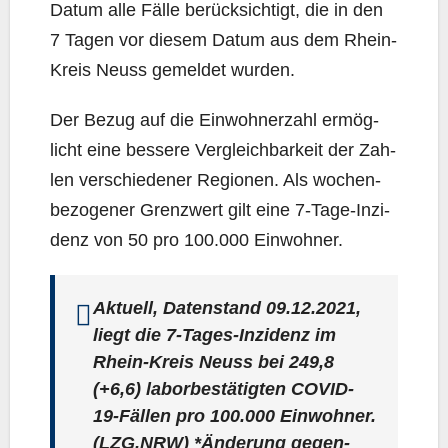
Datum alle Fäl­le berück­sich­tigt, die in den
7 Tagen vor die­sem Datum aus dem Rhein-
Kreis Neuss gemel­det wurden.
Der Bezug auf die Ein­woh­ner­zahl ermög­
licht eine bes­se­re Ver­gleich­bar­keit der Zah­
len ver­schie­de­ner Regio­nen. Als wochen­
be­zo­ge­ner Grenz­wert gilt eine 7‑Ta­ge-Inzi­
denz von 50 pro 100.000 Einwohner.
Aktu­ell, Daten­stand 09.12.2021,
liegt die 7‑Ta­ges-Inzi­denz im
Rhein-Kreis Neuss bei
249,8
(+6,6) labor­be­stä­tig­ten COVID-
19-Fäl­len pro 100.000 Ein­woh­ner.
(LZG.NRW) *Ände­rung gegen­