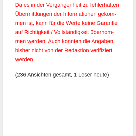
Da es in der Ver­gan­gen­heit zu feh­ler­haf­ten
Über­mitt­lun­gen der Infor­ma­tio­nen gekom­
men ist, kann für die Wer­te kei­ne Garan­tie
auf Rich­tig­keit / Voll­stän­dig­keit über­nom­
men wer­den. Auch konn­ten die Anga­ben
bis­her nicht von der Redak­ti­on veri­fi­ziert
werden.
(236 Ansich­ten gesamt, 1 Leser heute)