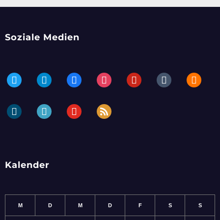
Soziale Medien
twitter
telegram
facebook
instagram
pinterest
tumblr
blogger
dailymotion
periscope
youtube
rss
Kalender
M
D
M
D
F
S
S