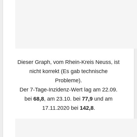
Die­ser Graph, vom Rhein-Kreis Neuss, ist
nicht kor­rekt (Es gab tech­ni­sche
Probleme).
Der 7‑Ta­ge-Inzi­denz-Wert lag am 22.09.
bei
68,8
, am 23.10. bei
77,9
und am
17.11.2020 bei
142,8
.