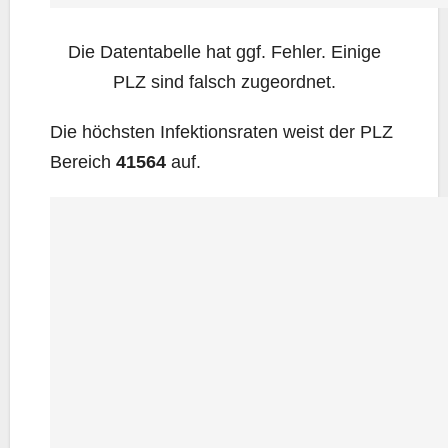
Die Daten­ta­bel­le hat ggf. Feh­ler. Eini­ge
PLZ sind falsch zugeordnet.
Die höchs­ten Infek­ti­ons­ra­ten weist der PLZ
Bereich
41564
auf.