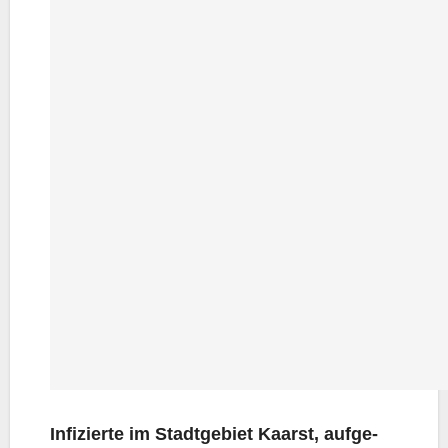
Infi­zier­te im Stadt­ge­biet Kaarst, auf­ge­