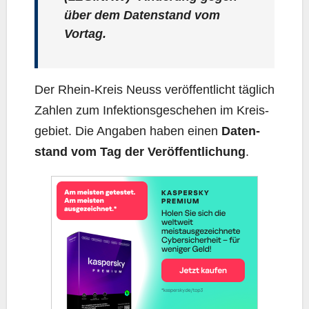
über dem Daten­stand vom
Vortag.
Der Rhein-Kreis Neuss ver­öf­fent­licht täg­lich
Zah­len zum Infek­ti­ons­ge­sche­hen im Kreis­
ge­biet. Die Anga­ben haben einen
Daten­
stand vom Tag der Ver­öf­fent­li­chung
.