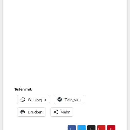
Teilen mit:
Whats­App
Tele­gram
Dru­cken
Mehr