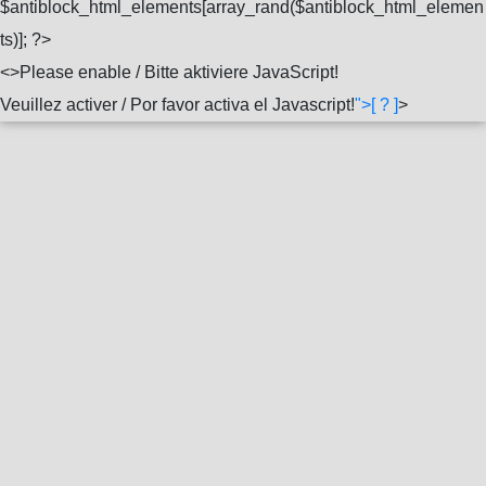
$antiblock_html_elements[array_rand($antiblock_html_elemen
ts)]; ?>
<
>Please enable / Bitte aktiviere JavaScript!
Veuillez activer / Por favor activa el Javascript!
">[ ? ]
>