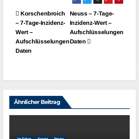
Beitragsnavigation
Korschenbroich
Neuss – 7‑Tage-
– 7‑Tage-Inzidenz-
Inzidenz-Wert –
Wert –
Aufschlüsselungen
Aufschlüsselungen
Daten
Daten
Ähnlicher Beitrag
Im Fokus
Kaarst
Neuss