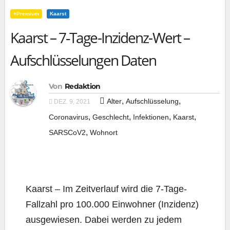
+Premium
Kaarst
Kaarst – 7‑Tage-Inzidenz-Wert –
Aufschlüsselungen Daten
Von
Redaktion
,
,
Alter
Aufschlüsselung
DEZ. 9, 2021
,
,
,
,
Coronavirus
Geschlecht
Infektionen
Kaarst
,
SARSCoV2
Wohnort
Kaarst – Im Zeit­ver­lauf wird die 7‑Ta­ge-
Fall­zahl pro 100.000 Ein­woh­ner (Inzi­denz)
aus­ge­wie­sen. Dabei wer­den zu jedem