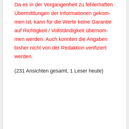
Da es in der Ver­gan­gen­heit zu feh­ler­haf­ten
Über­mitt­lun­gen der Infor­ma­tio­nen gekom­
men ist, kann für die Wer­te kei­ne Garan­tie
auf Rich­tig­keit / Voll­stän­dig­keit über­nom­
men wer­den. Auch konn­ten die Anga­ben
bis­her nicht von der Redak­ti­on veri­fi­ziert
werden.
(231 Ansich­ten gesamt, 1 Leser heute)