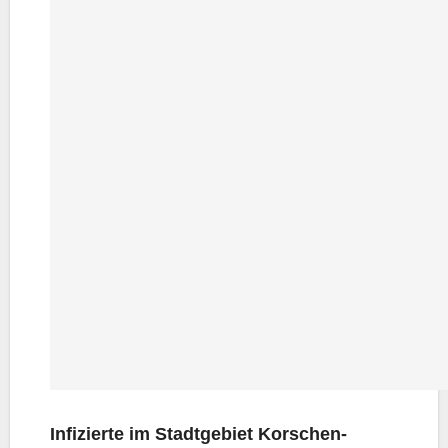
Infi­zier­te im Stadt­ge­biet Kor­schen­