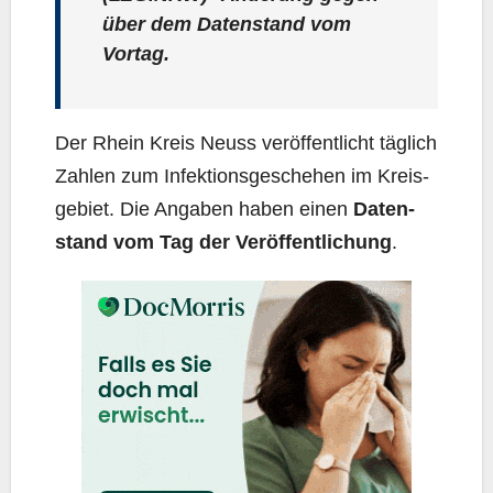
über dem Daten­stand vom
Vortag.
Der Rhein Kreis Neuss ver­öf­fent­licht täg­lich
Zah­len zum Infek­ti­ons­ge­sche­hen im Kreis­
ge­biet. Die Anga­ben haben einen
Daten­
stand vom Tag der Ver­öf­fent­li­chung
.