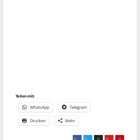
Teilen mit:
Whats­App
Tele­gram
Dru­cken
Mehr