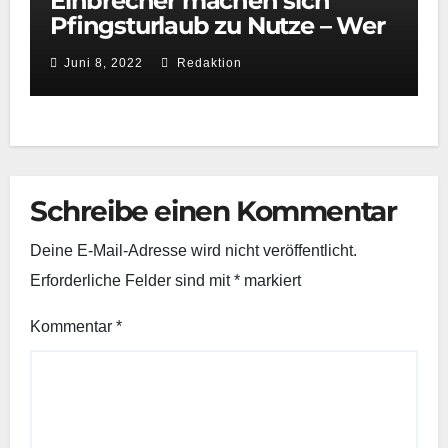
Einbrecher machen sich
Pfingsturlaub zu Nutze – Wer
hat etwas beobachtet?
Juni 8, 2022
Redaktion
Schreibe einen Kommentar
Deine E-Mail-Adresse wird nicht veröffentlicht.
Erforderliche Felder sind mit
*
markiert
Kommentar
*