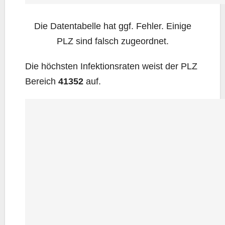
Die Daten­ta­bel­le hat ggf. Feh­ler. Eini­ge
PLZ sind falsch zugeordnet.
Die höchs­ten Infek­ti­ons­ra­ten weist der PLZ
Bereich
41352
auf.