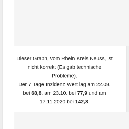
Die­ser Graph, vom Rhein-Kreis Neuss, ist
nicht kor­rekt (Es gab tech­ni­sche
Probleme).
Der 7‑Ta­ge-Inzi­denz-Wert lag am 22.09.
bei
68,8
, am 23.10. bei
77,9
und am
17.11.2020 bei
142,8
.