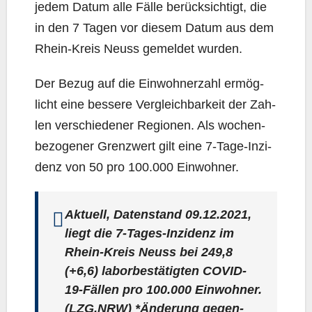
jedem Datum alle Fäl­le berück­sich­tigt, die
in den 7 Tagen vor die­sem Datum aus dem
Rhein-Kreis Neuss gemel­det wurden.
Der Bezug auf die Ein­woh­ner­zahl ermög­
licht eine bes­se­re Ver­gleich­bar­keit der Zah­
len ver­schie­de­ner Regio­nen. Als wochen­
be­zo­ge­ner Grenz­wert gilt eine 7‑Ta­ge-Inzi­
denz von 50 pro 100.000 Einwohner.
Aktu­ell, Daten­stand 09.12.2021,
liegt die 7‑Ta­ges-Inzi­denz im
Rhein-Kreis Neuss bei
249,8
(+6,6) labor­be­stä­tig­ten COVID-
19-Fäl­len pro 100.000 Ein­woh­ner.
(LZG.NRW) *Ände­rung gegen­