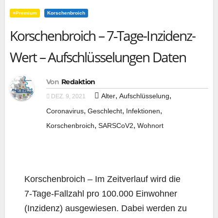
+Premium
Korschenbroich
Korschenbroich – 7‑Tage-Inzidenz-
Wert – Aufschlüsselungen Daten
Von
Redaktion
,
,
Alter
Aufschlüsselung
DEZ. 9, 2021
,
,
,
Coronavirus
Geschlecht
Infektionen
,
,
Korschenbroich
SARSCoV2
Wohnort
Kor­schen­broich – Im Zeit­ver­lauf wird die
7‑Ta­ge-Fall­zahl pro 100.000 Ein­woh­ner
(Inzi­denz) aus­ge­wie­sen. Dabei wer­den zu