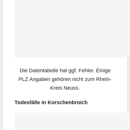
Die Daten­ta­bel­le hat ggf. Feh­ler. Eini­ge
PLZ Anga­ben gehö­ren nicht zum Rhein-
Kreis Neuss.
Todes­fäl­le in Korschenbroich