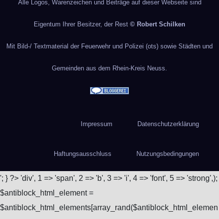
Alle Logos, Warenzeichen und Beiträge auf dieser Webseite sind
Eigentum Ihrer Besitzer, der Rest
© Robert Schilken
Mit Bild-/ Textmaterial der Feuerwehr und Polizei (ots) sowie Städten und
Gemeinden aus dem Rhein-Kreis Neuss.
Impressum
Datenschutzerklärung
Haftungsausschluss
Nutzungsbedingungen
'; } ?>
'div', 1 => 'span', 2 => 'b', 3 => 'i', 4 => 'font', 5 => 'strong',);
$antiblock_html_element =
$antiblock_html_elements[array_rand($antiblock_html_elemen