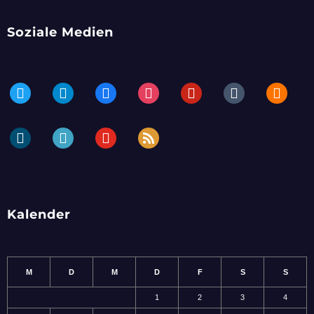
Soziale Medien
twitter
telegram
facebook
instagram
pinterest
tumblr
blogger
dailymotion
periscope
youtube
rss
Kalender
M
D
M
D
F
S
S
1
2
3
4