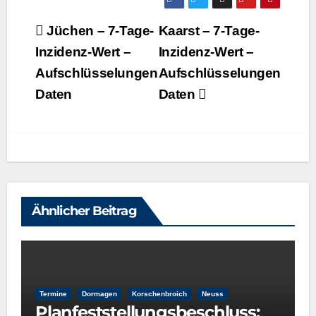
Beitragsnavigation
Jüchen – 7‑Tage-
Kaarst – 7‑Tage-
Inzidenz-Wert –
Inzidenz-Wert –
Aufschlüsselungen
Aufschlüsselungen
Daten
Daten
Ähnlicher Beitrag
Termine
Dormagen
Korschenbroich
Neuss
Planfeststellungsbeschluss: