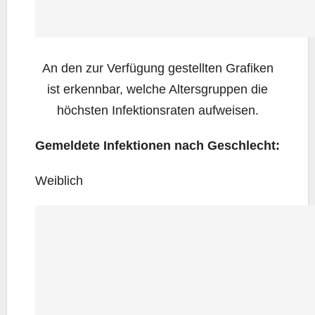
An den zur Ver­fü­gung gestell­ten Gra­fi­ken
ist erkenn­bar, wel­che Alters­grup­pen die
höchs­ten Infek­ti­ons­ra­ten aufweisen.
Gemel­de­te Infek­tio­nen nach Geschlecht:
Weib­lich