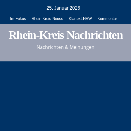
Zum
25. Januar 2026
Inhalt
Im Fokus
Rhein-Kreis Neuss
Klartext.NRW
Kommentar
springen
Rhein-Kreis Nachrichten
Nachrichten & Meinungen