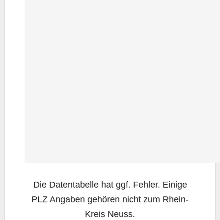
Die Daten­ta­bel­le hat ggf. Feh­ler. Eini­ge
PLZ Anga­ben gehö­ren nicht zum Rhein-
Kreis Neuss.