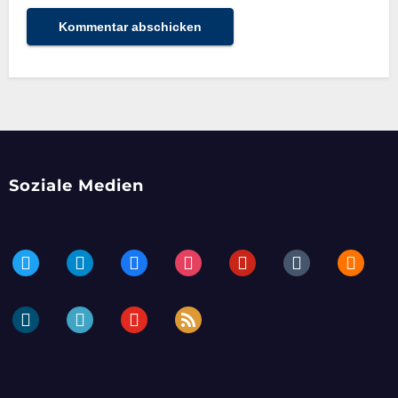
Soziale Medien
twitter
telegram
facebook
instagram
pinterest
tumblr
blogger
dailymotion
periscope
youtube
rss