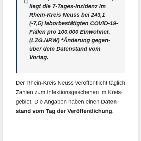
liegt die 7‑Ta­ges-Inzi­denz im
Rhein-Kreis Neuss bei
243,1
(-7,5) labor­be­stä­tig­ten COVID-19-
Fäl­len pro 100.000 Ein­woh­ner.
(LZG.NRW) *Ände­rung gegen­
über dem Daten­stand vom
Vortag.
Der Rhein-Kreis Neuss ver­öf­fent­licht täg­lich
Zah­len zum Infek­ti­ons­ge­sche­hen im Kreis­
ge­biet. Die Anga­ben haben einen
Daten­
stand vom Tag der Ver­öf­fent­li­chung
.