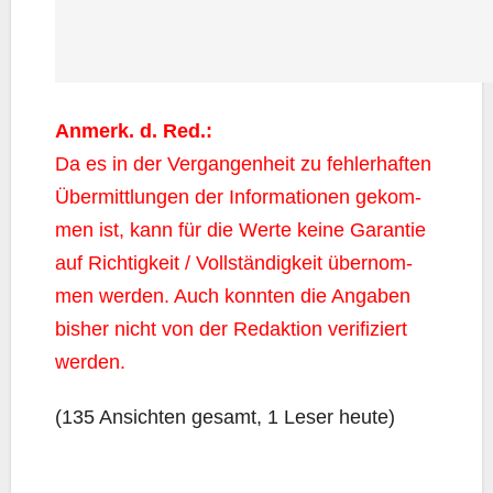
Anmerk. d. Red.:
Da es in der Ver­gan­gen­heit zu feh­ler­haf­ten
Über­mitt­lun­gen der Infor­ma­tio­nen gekom­
men ist, kann für die Wer­te kei­ne Garan­tie
auf Rich­tig­keit / Voll­stän­dig­keit über­nom­
men wer­den. Auch konn­ten die Anga­ben
bis­her nicht von der Redak­ti­on veri­fi­ziert
werden.
(135 Ansich­ten gesamt, 1 Leser heute)