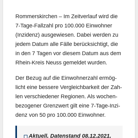
Rom­mers­kir­chen – Im Zeit­ver­lauf wird die
7‑Ta­ge-Fall­zahl pro 100.000 Ein­woh­ner
(Inzi­denz) aus­ge­wie­sen. Dabei wer­den zu
jedem Datum alle Fäl­le berück­sich­tigt, die
in den 7 Tagen vor die­sem Datum aus dem
Rhein-Kreis Neuss gemel­det wurden.
Der Bezug auf die Ein­woh­ner­zahl ermög­
licht eine bes­se­re Ver­gleich­bar­keit der Zah­
len ver­schie­de­ner Regio­nen. Als wochen­
be­zo­ge­ner Grenz­wert gilt eine 7‑Ta­ge-Inzi­
denz von 50 pro 100.000 Einwohner.
Aktu­ell, Daten­stand 08.12.2021,