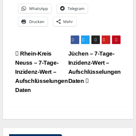
Whats­App
Tele­gram
Dru­cken
Mehr
Beitragsnavigation
Rhein-Kreis
Jüchen – 7‑Tage-
Neuss – 7‑Tage-
Inzidenz-Wert –
Inzidenz-Wert –
Aufschlüsselungen
Aufschlüsselungen
Daten
Daten