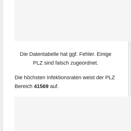
Die Daten­ta­bel­le hat ggf. Feh­ler. Eini­ge
PLZ sind falsch zugeordnet.
Die höchs­ten Infek­ti­ons­ra­ten weist der PLZ
Bereich
41569
auf.