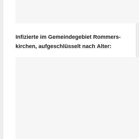
Infi­zier­te im Gemein­de­ge­biet Rom­mers­
kir­chen, auf­ge­schlüs­selt nach Alter: