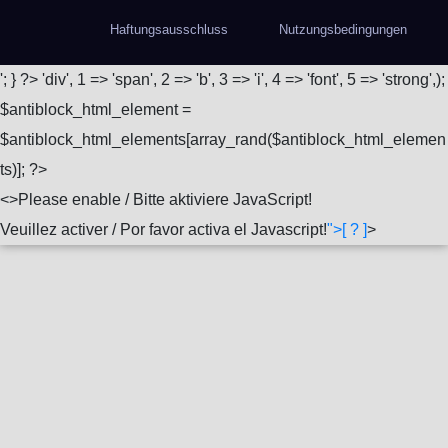
Haftungsausschluss
Nutzungsbedingungen
'; } ?>
'div', 1 => 'span', 2 => 'b', 3 => 'i', 4 => 'font', 5 => 'strong',);
$antiblock_html_element =
$antiblock_html_elements[array_rand($antiblock_html_elemen
ts)]; ?>
<
>Please enable / Bitte aktiviere JavaScript!
Veuillez activer / Por favor activa el Javascript!
">[ ? ]
>