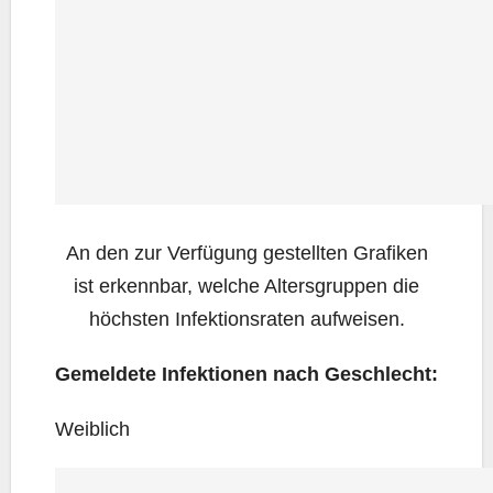
An den zur Ver­fü­gung gestell­ten Gra­fi­ken
ist erkenn­bar, wel­che Alters­grup­pen die
höchs­ten Infek­ti­ons­ra­ten aufweisen.
Gemel­de­te Infek­tio­nen nach Geschlecht:
Weib­lich