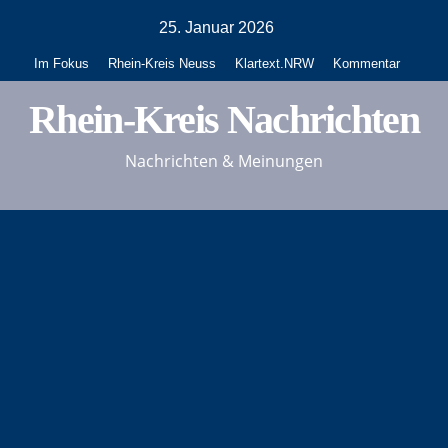
Zum
25. Januar 2026
Inhalt
Im Fokus
Rhein-Kreis Neuss
Klartext.NRW
Kommentar
springen
Rhein-Kreis Nachrichten
Nachrichten & Meinungen