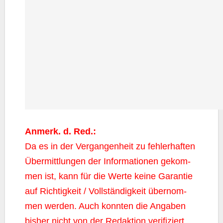
Anmerk. d. Red.:
Da es in der Ver­gan­gen­heit zu feh­ler­haf­ten
Über­mitt­lun­gen der Infor­ma­tio­nen gekom­
men ist, kann für die Wer­te kei­ne Garan­tie
auf Rich­tig­keit / Voll­stän­dig­keit über­nom­
men wer­den. Auch konn­ten die Anga­ben
bis­her nicht von der Redak­ti­on veri­fi­ziert