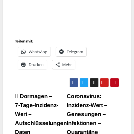
Teilen mit:
Whats­App
Tele­gram
Dru­cken
Mehr
Beitragsnavigation
Dormagen –
Coronavirus:
7‑Tage-Inzidenz-
Inzidenz-Wert –
Wert –
Genesungen –
Aufschlüsselungen
Infektionen –
Daten
Quarantäne