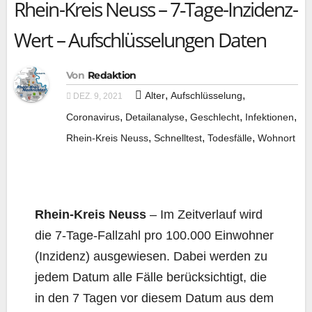
Rhein-Kreis Neuss – 7‑Tage-Inzidenz-
Wert – Aufschlüsselungen Daten
Von
Redaktion
,
,
Alter
Aufschlüsselung
DEZ. 9, 2021
,
,
,
,
Coronavirus
Detailanalyse
Geschlecht
Infektionen
,
,
,
Rhein-Kreis Neuss
Schnelltest
Todesfälle
Wohnort
Rhein-Kreis
Neuss
– Im Zeit­ver­lauf wird
die 7‑Ta­ge-Fall­zahl pro 100.000 Ein­woh­ner
(Inzi­denz) aus­ge­wie­sen. Dabei wer­den zu
jedem Datum alle Fäl­le berück­sich­tigt, die
in den 7 Tagen vor die­sem Datum aus dem