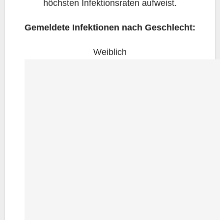
höchs­ten Infek­ti­ons­ra­ten aufweist.
Gemel­de­te Infek­tio­nen nach Geschlecht:
Weib­lich