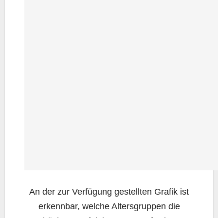
An der zur Ver­fü­gung gestell­ten Gra­fik ist
erkenn­bar, wel­che Alters­grup­pen die