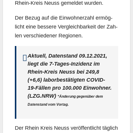
Rhein-Kreis Neuss gemel­det wurden.
Der Bezug auf die Ein­woh­ner­zahl ermög­
licht eine bes­se­re Ver­gleich­bar­keit der Zah­
len ver­schie­de­ner Regionen.
Aktu­ell, Daten­stand 09.12.2021,
liegt die 7‑Ta­ges-Inzi­denz im
Rhein-Kreis Neuss bei
249,8
(+6,6) labor­be­stä­tig­ten COVID-
19-Fäl­len pro 100.000 Ein­woh­ner.
(LZG.NRW)
*Ände­rung gegen­über dem
Daten­stand vom Vortag.
Der Rhein Kreis Neuss ver­öf­fent­licht täg­lich