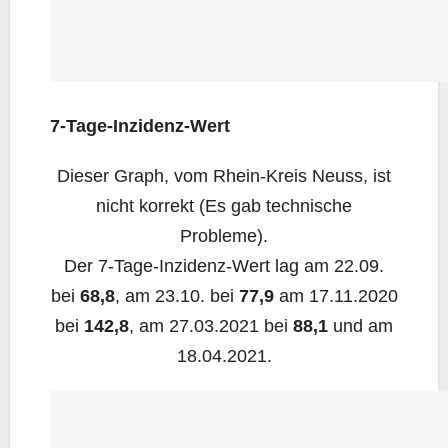
7‑Ta­ge-Inzi­denz-Wert
Die­ser Graph, vom Rhein-Kreis Neuss, ist
nicht kor­rekt (Es gab tech­ni­sche
Probleme).
Der 7‑Ta­ge-Inzi­denz-Wert lag am 22.09.
bei
68,8
, am 23.10. bei
77,9
am 17.11.2020
bei
142,8
, am 27.03.2021 bei
88,1
und am
18.04.2021.