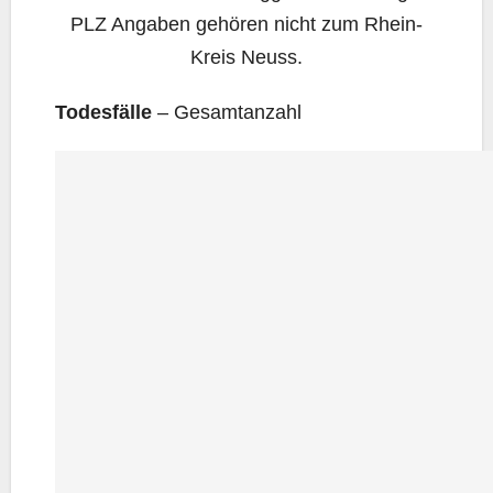
PLZ Anga­ben gehö­ren nicht zum Rhein-
Kreis Neuss.
Todes­fäl­le
– Gesamtanzahl