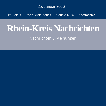
Zum
25. Januar 2026
Inhalt
Im Fokus
Rhein-Kreis Neuss
Klartext.NRW
Kommentar
springen
Rhein-Kreis Nachrichten
Nachrichten & Meinungen