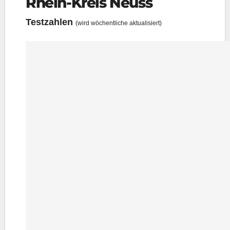
Rhein-Kreis Neuss
Test­zah­len
(wird wöchent­li­che aktualisiert)