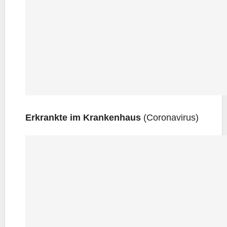
Erkrank­te im Kran­ken­haus
(Coro­na­vi­rus)