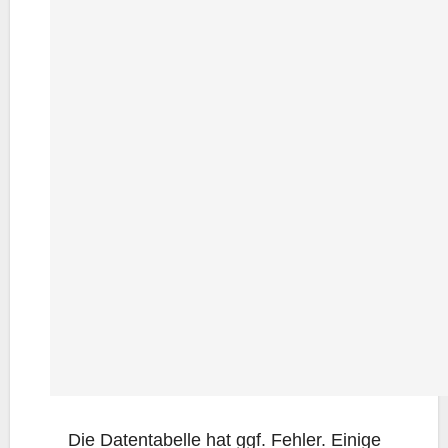
Die Daten­ta­bel­le hat ggf. Feh­ler. Eini­ge