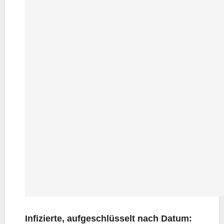
Infi­zier­te, auf­ge­schlüs­selt nach Datum: