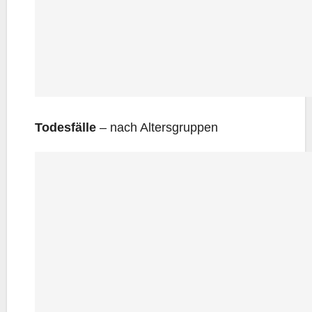
Todes­fäl­le
– nach Altersgruppen