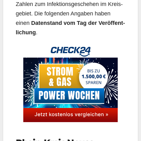
Zah­len zum Infek­ti­ons­ge­sche­hen im Kreis­
ge­biet. Die fol­gen­den Anga­ben haben
einen
Daten­stand vom Tag der Ver­öf­fent­
li­chung
.