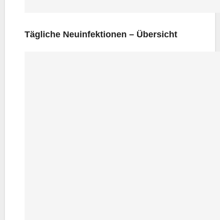
Täg­li­che Neu­in­fek­tio­nen – Übersicht