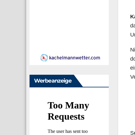
K
da
U
Ni
do
ei
Ve
Werbeanzeige
Se