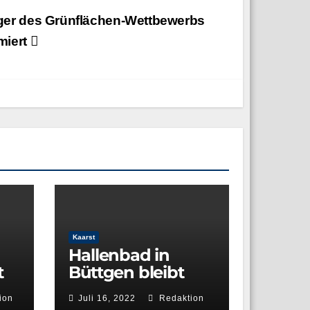
ger des Grünflächen-Wettbewerbs
miert
Kaarst
Hallenbad in
t
Büttgen bleibt
weiter
ion
Juli 16, 2022
Redaktion
en
geschlossen