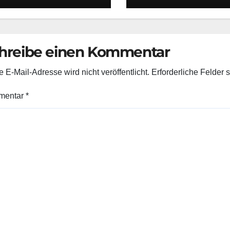
er Linie S28
S‑Bahn- und
wischen Neuss
Straßenverkehr 
bf und Kaarster
Nachtrag
ee
hreibe einen Kommentar
 E-Mail-Adresse wird nicht veröffentlicht.
Erforderliche Felder 
mentar
*