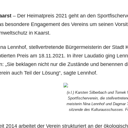
aarst
– Der Hei­mat­preis 2021 geht an den Sport­fi­scher­v
s beson­de­re Enga­ge­ment des Ver­eins um sei­nen Vor­sit­
mwelt­schutz in Kaarst.
na Lenn­hof, stell­ver­tre­ten­de Bür­ger­meis­te­rin der Stad
tier­ten Preis am 18.11.2021. In ihrer Lau­da­tio ging Lenn
n: „Sie bekla­gen nicht nur die Zustän­de und benen­nen d
r­ein auch Teil der Lösung“, sag­te Lennhof.
(v.l.) Kars­ten Sil­ber­bach und Tomek
Sport­fi­scher­ver­ein, die stell­ver­tre­te
meis­te­rin Nina Lenn­hof und Dag­mar T
sit­zen­de des Kul­tur­aus­schus­ses. 
it 2014 arbei­tet der Ver­ein struk­tu­riert an der öko­lo­gi­