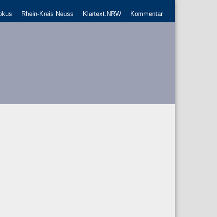
okus
Rhein-Kreis Neuss
Klartext.NRW
Kommentar