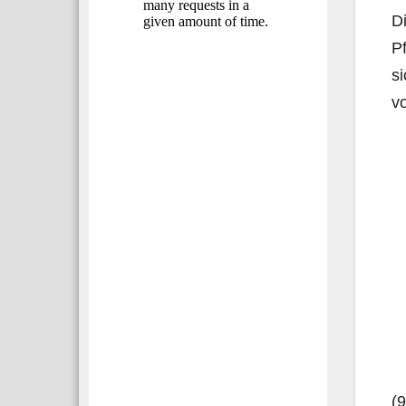
Di
Pf
si
vo
(