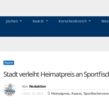
Jüchen
Kaarst
Korschenbroich
Mee
Kaarst
Stadt verleiht Heimatpreis an Sportfisc
Von
Redaktion
,
,
Heimatpreis
Kaarst
Sportfischervere
NOV. 22, 2021