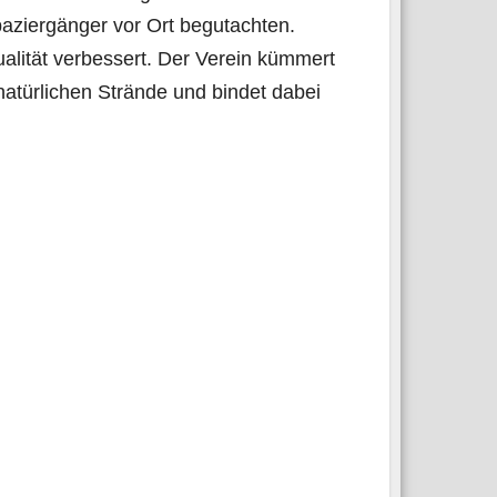
a­zier­gän­ger vor Ort begut­ach­ten.
ua­li­tät ver­bes­sert. Der Ver­ein küm­mert
atür­li­chen Strän­de und bin­det dabei