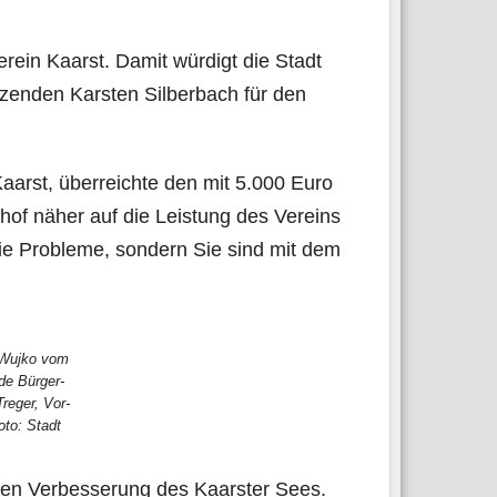
er­ein Kaarst. Damit wür­digt die Stadt
zen­den Kars­ten Sil­ber­bach für den
t Kaarst, über­reich­te den mit 5.000 Euro
­hof näher auf die Leis­tung des Ver­eins
ie Pro­ble­me, son­dern Sie sind mit dem
 Wuj­ko vom
n­de Bür­ger­
re­ger, Vor­
Foto: Stadt
schen Ver­bes­se­rung des Kaars­ter Sees.