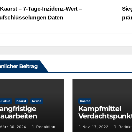
eitragsnavigation
Kaarst – 7‑Tage-Inzidenz-Wert –
Sie
ufschlüsselungen Daten
prä
nlicher Beitrag
m Fokus
Kaarst
Neuss
Kaarst
angfristige
Kampfmittel
auarbeiten
Verdachtspunk
ühren zu
in Büttgen –
März 30, 2024
Redaktion
Nov. 17, 2022
Redakt
ugausfällen auf
Einschränkung