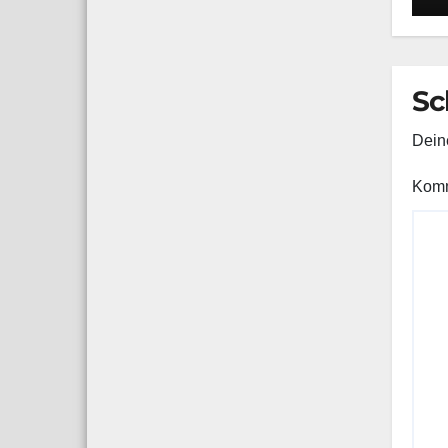
d
z
H
S
Sc
Deine
Kom