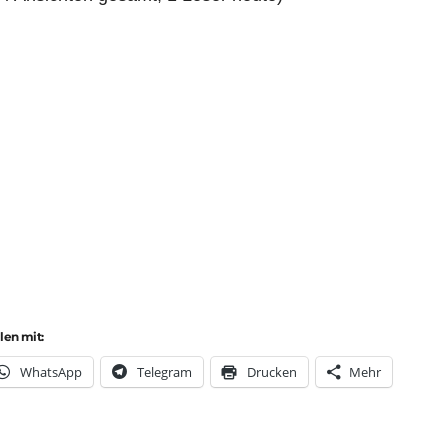
ilen mit:
Whats­App
Tele­gram
Dru­cken
Mehr