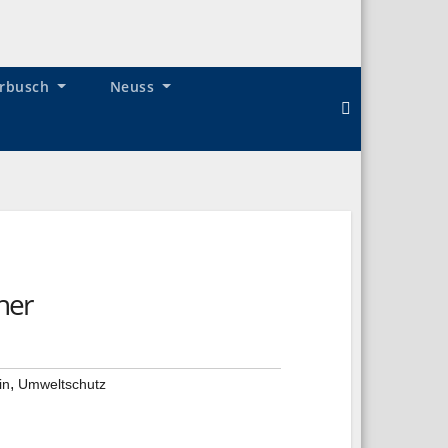
rbusch
Neuss
her
,
in
Umweltschutz