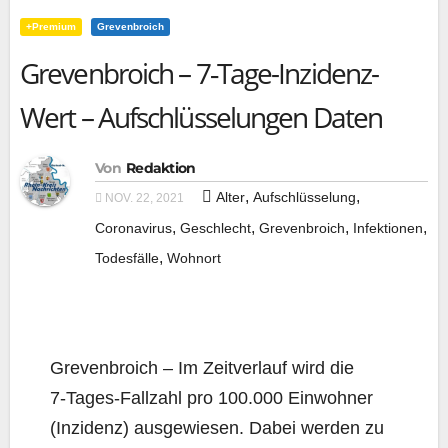
+Premium
Grevenbroich
Grevenbroich – 7‑Tage-Inzidenz-
Wert – Aufschlüsselungen Daten
Von
Redaktion
,
,
Alter
Aufschlüsselung
NOV. 22, 2021
,
,
,
,
Coronavirus
Geschlecht
Grevenbroich
Infektionen
,
Todesfälle
Wohnort
Gre­ven­broich – Im Zeit­ver­lauf wird die
7‑Ta­ges-Fall­zahl pro 100.000 Ein­woh­ner
(Inzi­denz) aus­ge­wie­sen. Dabei wer­den zu