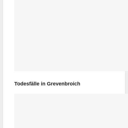
Todes­fäl­le in Grevenbroich