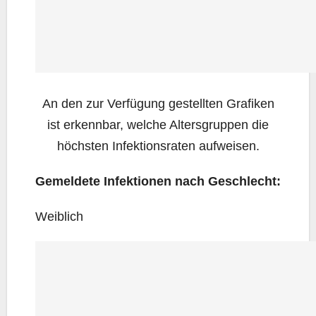
An den zur Ver­fü­gung gestell­ten Gra­fi­ken
ist erkenn­bar, wel­che Alters­grup­pen die
höchs­ten Infek­ti­ons­ra­ten aufweisen.
Gemel­de­te Infek­tio­nen nach Geschlecht:
Weib­lich