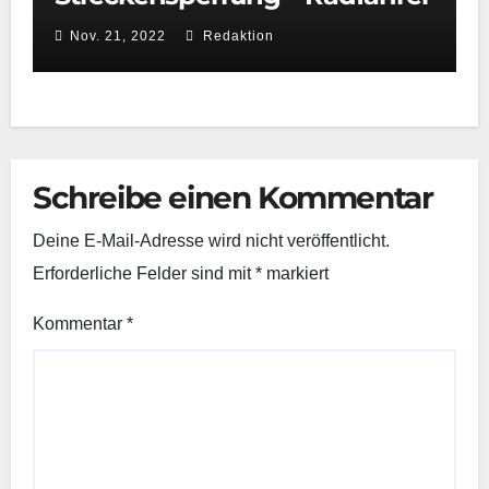
bei Kollision mit
Nov. 21, 2022
Redaktion
Regionalbahn tödlich verletzt
Schreibe einen Kommentar
Deine E-Mail-Adresse wird nicht veröffentlicht.
Erforderliche Felder sind mit
*
markiert
Kommentar
*