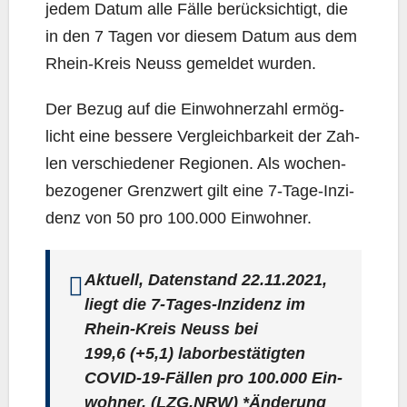
jedem Datum alle Fäl­le berück­sich­tigt, die
in den 7 Tagen vor die­sem Datum aus dem
Rhein-Kreis Neuss gemel­det wurden.
Der Bezug auf die Ein­woh­ner­zahl ermög­
licht eine bes­se­re Ver­gleich­bar­keit der Zah­
len ver­schie­de­ner Regio­nen. Als wochen­
be­zo­ge­ner Grenz­wert gilt eine 7‑Ta­ge-Inzi­
denz von 50 pro 100.000 Einwohner.
Aktu­ell, Daten­stand 22.11.2021,
liegt die 7‑Ta­ges-Inzi­denz im
Rhein-Kreis Neuss bei
199,6
(+5,1) labor­be­stä­tig­ten
COVID-19-Fäl­len pro 100.000 Ein­
woh­ner. (LZG.NRW) *Ände­rung