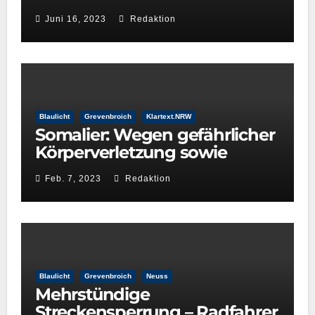
entgegen
Juni 16, 2023
Redaktion
Blaulicht
Grevenbroich
Klartext.NRW
Somalier: Wegen gefährlicher
Körperverletzung sowie
wegen Sexualdelikten
Feb. 7, 2023
Redaktion
aufgefallen
Blaulicht
Grevenbroich
Neuss
Mehrstündige
Streckensperrung – Radfahrer