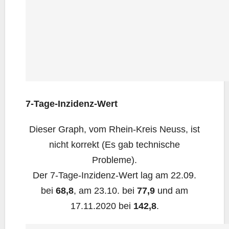
7‑Ta­ge-Inzi­denz-Wert
Die­ser Graph, vom Rhein-Kreis Neuss, ist
nicht kor­rekt (Es gab tech­ni­sche
Probleme).
Der 7‑Ta­ge-Inzi­denz-Wert lag am 22.09.
bei
68,8
, am 23.10. bei
77,9
und am
17.11.2020 bei
142,8
.