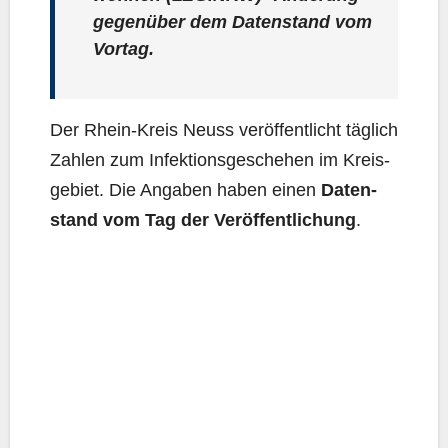
gegen­über dem Daten­stand vom
Vortag.
Der Rhein-Kreis Neuss ver­öf­fent­licht täg­lich
Zah­len zum Infek­ti­ons­ge­sche­hen im Kreis­
ge­biet. Die Anga­ben haben einen
Daten­
stand vom Tag der Ver­öf­fent­li­chung
.