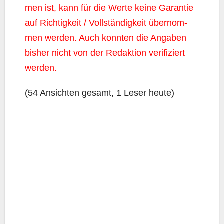
men ist, kann für die Wer­te kei­ne Garan­tie
auf Rich­tig­keit / Voll­stän­dig­keit über­nom­
men wer­den. Auch konn­ten die Anga­ben
bis­her nicht von der Redak­ti­on veri­fi­ziert
werden.
(54 Ansich­ten gesamt, 1 Leser heute)