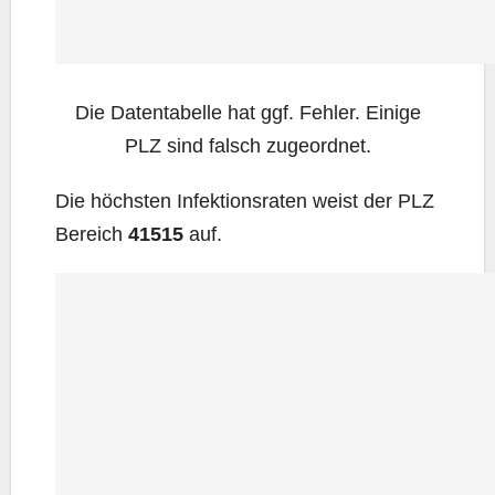
Die Daten­ta­bel­le hat ggf. Feh­ler. Eini­ge
PLZ sind falsch zugeordnet.
Die höchs­ten Infek­ti­ons­ra­ten weist der PLZ
Bereich
41515
auf.