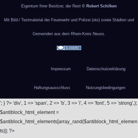
Eigentum Ihrer Besitzer, der Rest
© Robert Schilken
Mit Bild-/ Textmaterial der Feuerwehr und Polizei (ots) sowie Städten und
Gemeinden aus dem Rhein-Kreis Neuss.
Impressum
Datenschutzerklärung
Haftungsausschluss
Nutzungsbedingungen
'; } ?>
'div', 1 => 'span', 2 => 'b', 3 => 'i', 4 => 'font', 5 => 'strong',);
$antiblock_html_element =
$antiblock_html_elements[array_rand($antiblock_html_elemen
ts)]; ?>