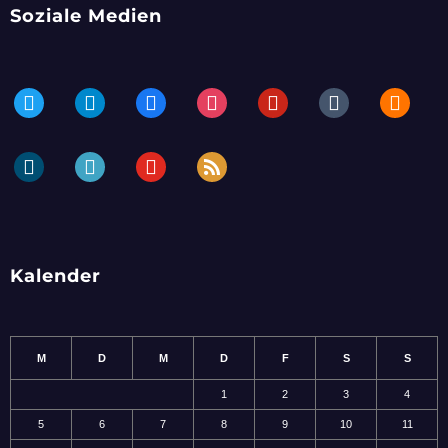
Soziale Medien
twitter
telegram
facebook
instagram
pinterest
tumblr
blogger
dailymotion
periscope
youtube
rss
Kalender
M
D
M
D
F
S
S
1
2
3
4
5
6
7
8
9
10
11