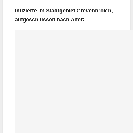
Infi­zier­te im Stadt­ge­biet Gre­ven­broich,
auf­ge­schlüs­selt nach Alter: