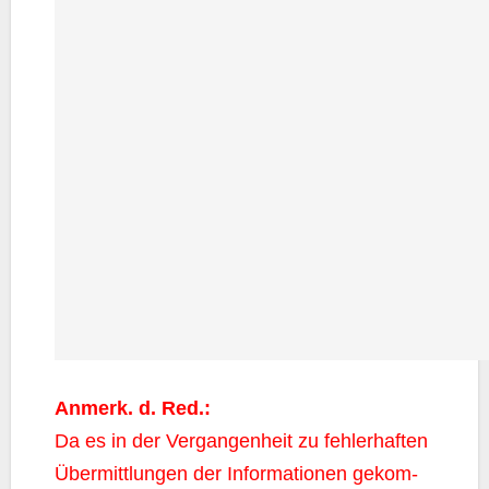
Anmerk. d. Red.:
Da es in der Ver­gan­gen­heit zu feh­ler­haf­ten
Über­mitt­lun­gen der Infor­ma­tio­nen gekom­