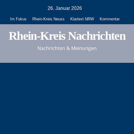
Zum
26. Januar 2026
Inhalt
Im Fokus
Rhein-Kreis Neuss
Klartext.NRW
Kommentar
springen
Rhein-Kreis Nachrichten
Nachrichten & Meinungen