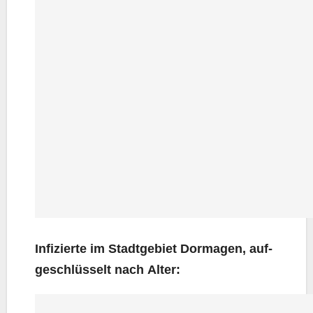
Infi­zier­te im Stadt­ge­biet Dor­ma­gen, auf­
ge­schlüs­selt nach Alter: