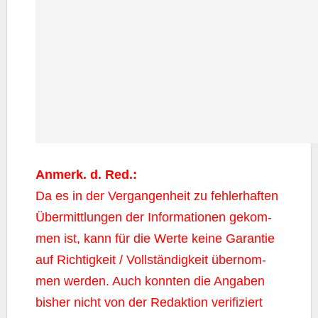
Anmerk. d. Red.:
Da es in der Ver­gan­gen­heit zu feh­ler­haf­ten
Über­mitt­lun­gen der Infor­ma­tio­nen gekom­
men ist, kann für die Wer­te kei­ne Garan­tie
auf Rich­tig­keit / Voll­stän­dig­keit über­nom­
men wer­den. Auch konn­ten die Anga­ben
bis­her nicht von der Redak­ti­on veri­fi­ziert