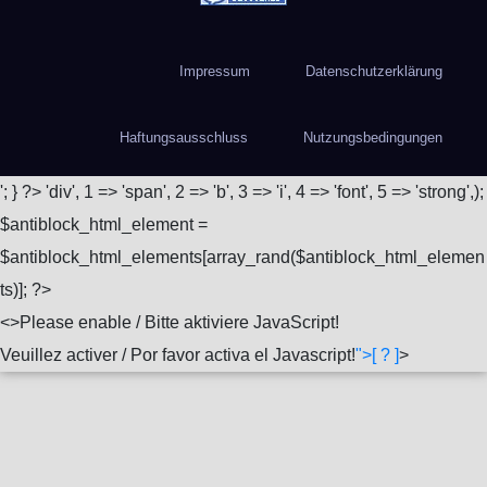
Impressum
Datenschutzerklärung
Haftungsausschluss
Nutzungsbedingungen
'; } ?>
'div', 1 => 'span', 2 => 'b', 3 => 'i', 4 => 'font', 5 => 'strong',);
$antiblock_html_element =
$antiblock_html_elements[array_rand($antiblock_html_elemen
ts)]; ?>
<
>Please enable / Bitte aktiviere JavaScript!
Veuillez activer / Por favor activa el Javascript!
">[ ? ]
>