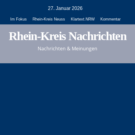
Zum
27. Januar 2026
Inhalt
Im Fokus
Rhein-Kreis Neuss
Klartext.NRW
Kommentar
springen
Rhein-Kreis Nachrichten
Nachrichten & Meinungen