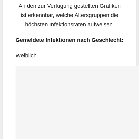
An den zur Ver­fü­gung gestell­ten Gra­fi­ken
ist erkenn­bar, wel­che Alters­grup­pen die
höchs­ten Infek­ti­ons­ra­ten aufweisen.
Gemel­de­te Infek­tio­nen nach Geschlecht:
Weib­lich