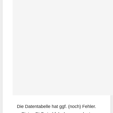
Die Daten­ta­bel­le hat ggf. (noch) Feh­ler.