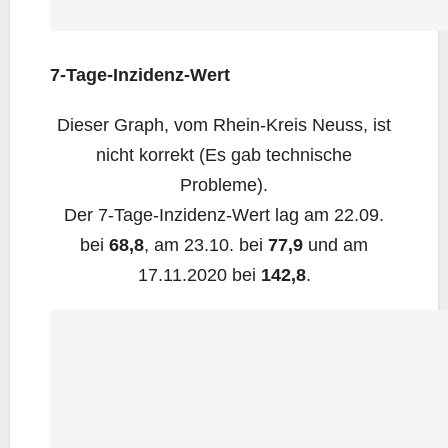
7‑Ta­ge-Inzi­denz-Wert
Die­ser Graph, vom Rhein-Kreis Neuss, ist
nicht kor­rekt (Es gab tech­ni­sche
Probleme).
Der 7‑Ta­ge-Inzi­denz-Wert lag am 22.09.
bei
68,8
, am 23.10. bei
77,9
und am
17.11.2020 bei
142,8
.