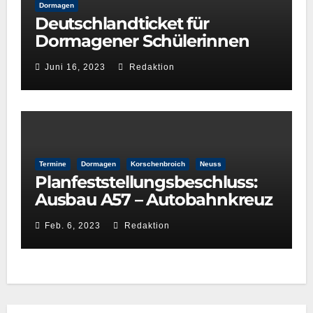
Dormagen
Deutschlandticket für
Dormagener Schülerinnen
und Schüler
Juni 16, 2023
Redaktion
Termine
Dormagen
Korschenbroich
Neuss
Planfeststellungsbeschluss:
Ausbau A57 – Autobahnkreuz
Neuss-West und
Feb. 6, 2023
Redaktion
Reuschenberg