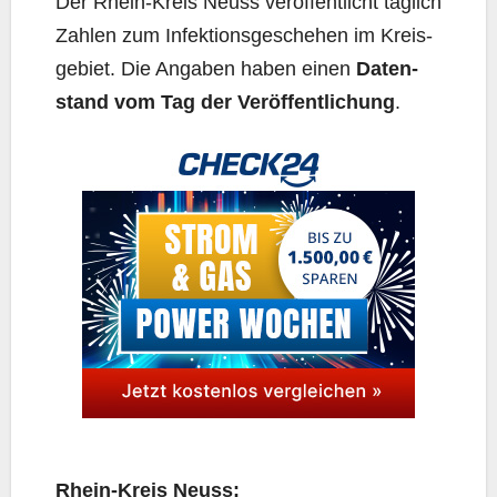
Der Rhein-Kreis Neuss ver­öf­fent­licht täg­lich
Zah­len zum Infek­ti­ons­ge­sche­hen im Kreis­
ge­biet. Die Anga­ben haben einen
Daten­
stand vom Tag der Ver­öf­fent­li­chung
.
Rhein-Kreis Neuss: