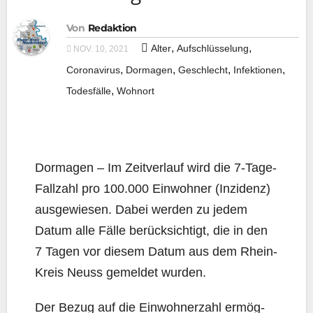
Von
Redaktion
,
,
Alter
Aufschlüsselung
NOV. 10, 2021
,
,
,
,
Coronavirus
Dormagen
Geschlecht
Infektionen
,
Todesfälle
Wohnort
Dor­ma­gen – Im Zeit­ver­lauf wird die 7‑Ta­ge-
Fall­zahl pro 100.000 Ein­woh­ner (Inzi­denz)
aus­ge­wie­sen. Dabei wer­den zu jedem
Datum alle Fäl­le berück­sich­tigt, die in den
7 Tagen vor die­sem Datum aus dem Rhein-
Kreis Neuss gemel­det wurden.
Der Bezug auf die Ein­woh­ner­zahl ermög­