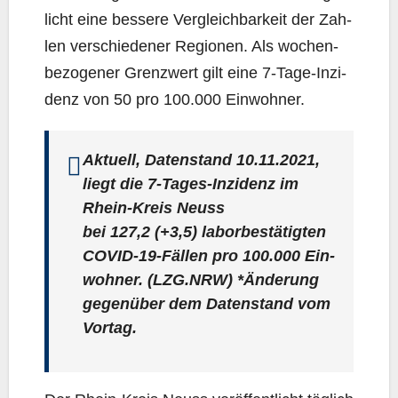
licht eine bes­se­re Ver­gleich­bar­keit der Zah­
len ver­schie­de­ner Regio­nen. Als wochen­
be­zo­ge­ner Grenz­wert gilt eine 7‑Ta­ge-Inzi­
denz von 50 pro 100.000 Einwohner.
Aktu­ell, Daten­stand 10.11.2021,
liegt die 7‑Ta­ges-Inzi­denz im
Rhein-Kreis Neuss
bei
127,2
(+3,5) labor­be­stä­tig­ten
COVID-19-Fäl­len pro 100.000 Ein­
woh­ner. (LZG.NRW) *Ände­rung
gegen­über dem Daten­stand vom
Vortag.