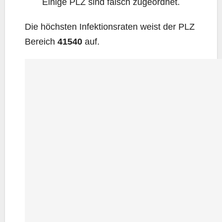
Eini­ge PLZ sind falsch zugeordnet.
Die höchs­ten Infek­ti­ons­ra­ten weist der PLZ
Bereich
41540
auf.