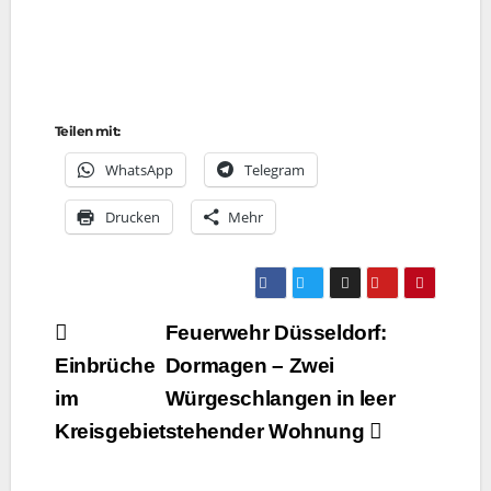
Teilen mit:
Whats­App
Tele­gram
Dru­cken
Mehr
Beitragsnavigation
Feuerwehr Düsseldorf:
Einbrüche
Dormagen – Zwei
im
Würgeschlangen in leer
Kreisgebiet
stehender Wohnung