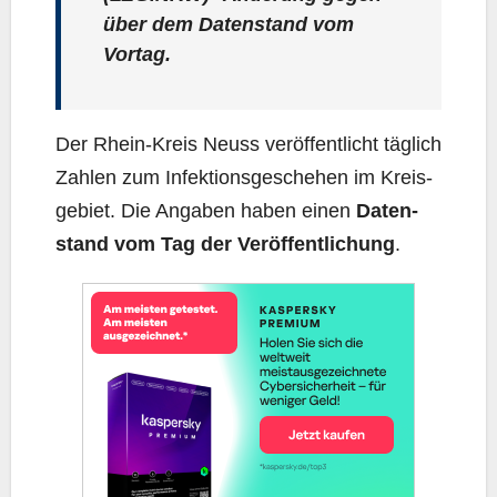
über dem Daten­stand vom
Vortag.
Der Rhein-Kreis Neuss ver­öf­fent­licht täg­lich
Zah­len zum Infek­ti­ons­ge­sche­hen im Kreis­
ge­biet. Die Anga­ben haben einen
Daten­
stand vom Tag der Ver­öf­fent­li­chung
.