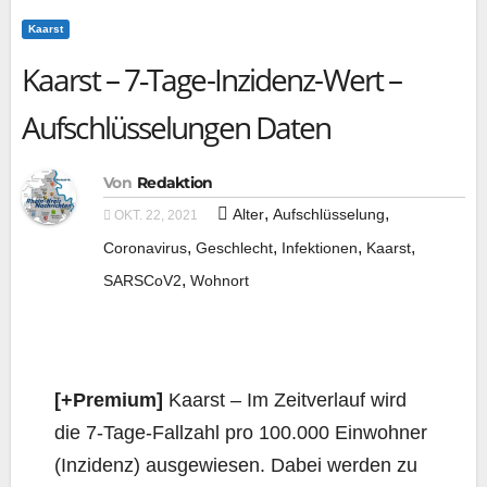
Kaarst
Kaarst – 7‑Tage-Inzidenz-Wert –
Aufschlüsselungen Daten
Von
Redaktion
,
,
Alter
Aufschlüsselung
OKT. 22, 2021
,
,
,
,
Coronavirus
Geschlecht
Infektionen
Kaarst
,
SARSCoV2
Wohnort
[+Pre­mi­um]
Kaarst – Im Zeit­ver­lauf wird
die 7‑Ta­ge-Fall­zahl pro 100.000 Ein­woh­ner
(Inzi­denz) aus­ge­wie­sen. Dabei wer­den zu