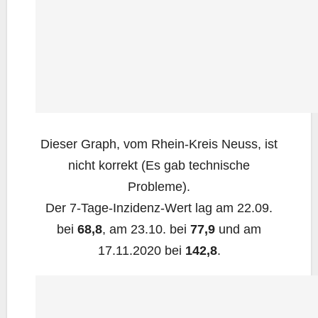
Die­ser Graph, vom Rhein-Kreis Neuss, ist
nicht kor­rekt (Es gab tech­ni­sche
Probleme).
Der 7‑Ta­ge-Inzi­denz-Wert lag am 22.09.
bei
68,8
, am 23.10. bei
77,9
und am
17.11.2020 bei
142,8
.