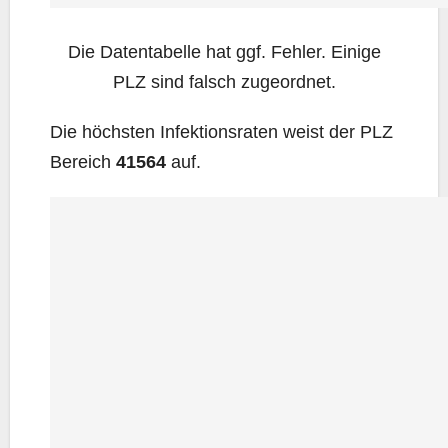
Die Daten­ta­bel­le hat ggf. Feh­ler. Eini­ge
PLZ sind falsch zugeordnet.
Die höchs­ten Infek­ti­ons­ra­ten weist der PLZ
Bereich
41564
auf.