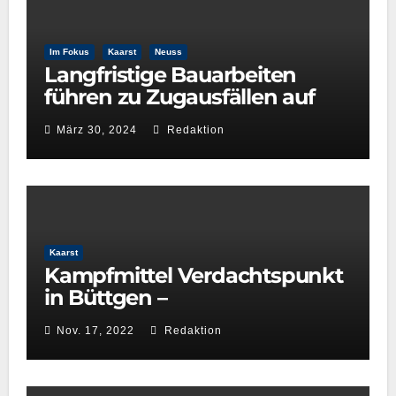
Im Fokus
Kaarst
Neuss
Langfristige Bauarbeiten
führen zu Zugausfällen auf
der Linie S28 zwischen Neuss
März 30, 2024
Redaktion
Hbf und Kaarster See
Kaarst
Kampfmittel Verdachtspunkt
in Büttgen –
Einschränkungen S‑Bahn-
Nov. 17, 2022
Redaktion
und Straßenverkehr –
Nachtrag