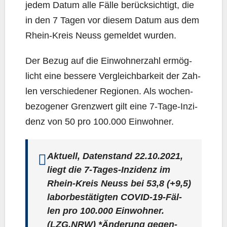
jedem Datum alle Fäl­le berück­sich­tigt, die
in den 7 Tagen vor die­sem Datum aus dem
Rhein-Kreis Neuss gemel­det wurden.
Der Bezug auf die Ein­woh­ner­zahl ermög­
licht eine bes­se­re Ver­gleich­bar­keit der Zah­
len ver­schie­de­ner Regio­nen. Als wochen­
be­zo­ge­ner Grenz­wert gilt eine 7‑Ta­ge-Inzi­
denz von 50 pro 100.000 Einwohner.
Aktu­ell, Daten­stand 22.10.2021,
liegt die 7‑Ta­ges-Inzi­denz im
Rhein-Kreis Neuss bei
53,8
(+9,5)
labor­be­stä­tig­ten COVID-19-Fäl­
len pro 100.000 Ein­woh­ner.
(LZG.NRW) *Ände­rung gegen­