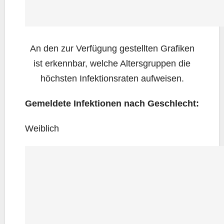
An den zur Ver­fü­gung gestell­ten Gra­fi­ken
ist erkenn­bar, wel­che Alters­grup­pen die
höchs­ten Infek­ti­ons­ra­ten aufweisen.
Gemel­de­te Infek­tio­nen nach Geschlecht:
Weib­lich