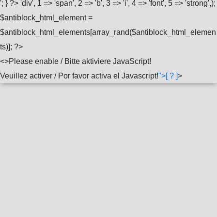
'; } ?>
'div', 1 => 'span', 2 => 'b', 3 => 'i', 4 => 'font', 5 => 'strong',);
$antiblock_html_element =
$antiblock_html_elements[array_rand($antiblock_html_elemen
ts)]; ?>
<
>Please enable / Bitte aktiviere JavaScript!
Veuillez activer / Por favor activa el Javascript!
">[ ? ]
>