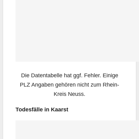
Die Daten­ta­bel­le hat ggf. Feh­ler. Eini­ge
PLZ Anga­ben gehö­ren nicht zum Rhein-
Kreis Neuss.
Todes­fäl­le in Kaarst