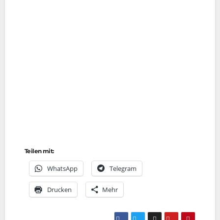
Teilen mit:
Whats­App
Tele­gram
Dru­cken
Mehr