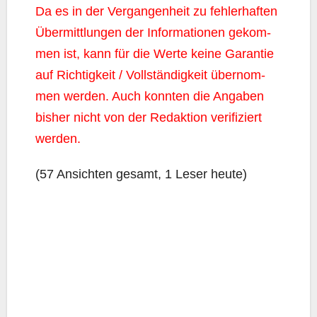
Da es in der Ver­gan­gen­heit zu feh­ler­haf­ten
Über­mitt­lun­gen der Infor­ma­tio­nen gekom­
men ist, kann für die Wer­te kei­ne Garan­tie
auf Rich­tig­keit / Voll­stän­dig­keit über­nom­
men wer­den. Auch konn­ten die Anga­ben
bis­her nicht von der Redak­ti­on veri­fi­ziert
werden.
(57 Ansich­ten gesamt, 1 Leser heute)