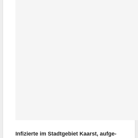
Infi­zier­te im Stadt­ge­biet Kaarst, auf­ge­