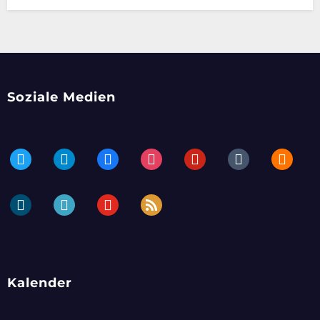
Soziale Medien
twitter
telegram
facebook
instagram
pinterest
tumblr
blogger
dailymotion
periscope
youtube
rss
Kalender