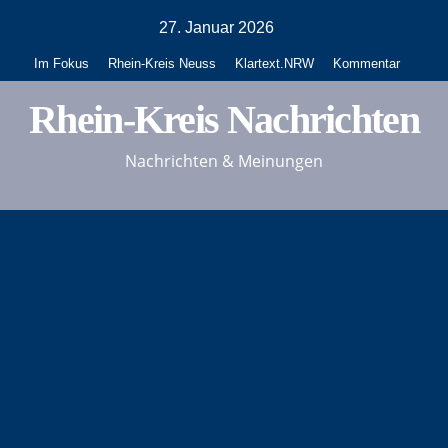
Zum
27. Januar 2026
Inhalt
Im Fokus
Rhein-Kreis Neuss
Klartext.NRW
Kommentar
springen
Rhein-Kreis Nachrichten
Nachrichten & Meinungen