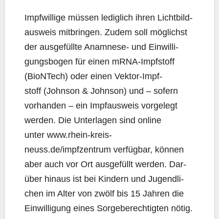
Impf­wil­li­ge müs­sen ledig­lich ihren Licht­bild­
aus­weis mit­brin­gen. Zudem soll mög­lichst
der aus­ge­füll­te Ana­mne­se- und Ein­wil­li­
gungs­bo­gen für einen mRNA-Impf­stoff
(BioNTech) oder einen Vek­tor-Impf­
stoff (John­son & John­son) und – sofern
vor­han­den – ein Impf­aus­weis vor­ge­legt
wer­den. Die Unter­la­gen sind online
unter www.rhein-kreis-
neuss.de/impfzentrum ver­füg­bar, kön­nen
aber auch vor Ort aus­ge­füllt wer­den. Dar­
über hin­aus ist bei Kin­dern und Jugend­li­
chen im Alter von zwölf bis 15 Jah­ren die
Ein­wil­li­gung eines Sor­ge­be­rech­tig­ten nötig.