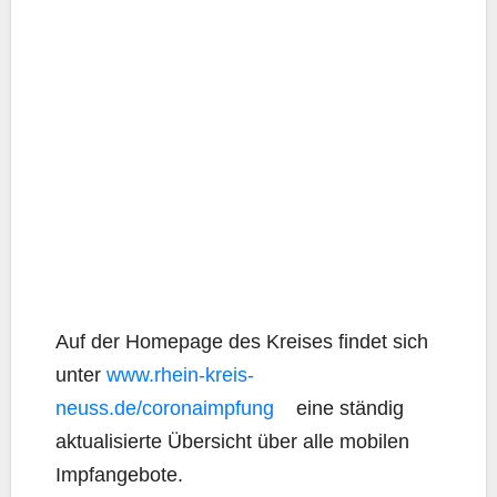
Auf der Home­page des Krei­ses fin­det sich
unter
www.rhein-kreis-
neuss.de/coronaimpfung
eine stän­dig
aktua­li­sier­te Über­sicht über alle mobi­len
Impfangebote.