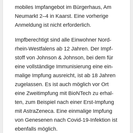
mobi­les Impf­an­ge­bot im Bür­ger­haus, Am
Neu­markt 2–4 in Kaarst. Eine vor­he­ri­ge
Anmel­dung ist nicht erforderlich.
Impf­be­rech­tigt sind alle Ein­woh­ner Nord­
rhein-West­fa­lens ab 12 Jah­ren. Der Impf­
stoff von John­son & John­son, bei dem für
eine voll­stän­di­ge Immu­ni­sie­rung eine ein­
ma­li­ge Imp­fung aus­reicht, ist ab 18 Jah­ren
zuge­las­sen. Es ist auch mög­lich vor Ort
eine Zweit­imp­fung mit BioNTech zu erhal­
ten, zum Bei­spiel nach einer Erst-Imp­fung
mit Astra­Ze­ne­ca. Eine ein­ma­li­ge Imp­fung
von Gene­se­nen nach Covid-19-Infek­ti­on ist
eben­falls möglich.