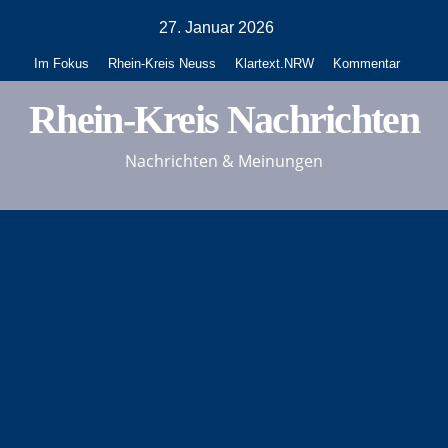
Zum
27. Januar 2026
Inhalt
Im Fokus
Rhein-Kreis Neuss
Klartext.NRW
Kommentar
springen
Rhein-Kreis Nachrichten
Nachrichten & Meinungen