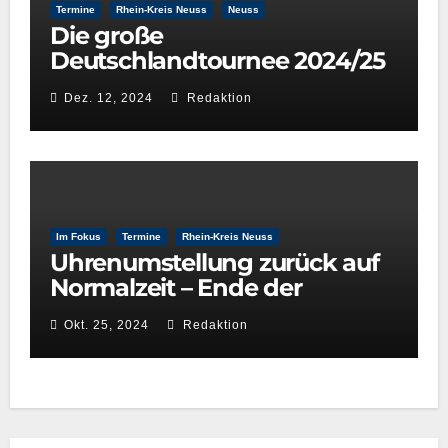
Termine
Rhein-Kreis Neuss
Neuss
Die große
Deutschlandtournee 2024/25
– New York Gospel Stars
Dez. 12, 2024
Redaktion
Im Fokus
Termine
Rhein-Kreis Neuss
Uhrenumstellung zurück auf
Normalzeit – Ende der
Sommerzeit
Okt. 25, 2024
Redaktion