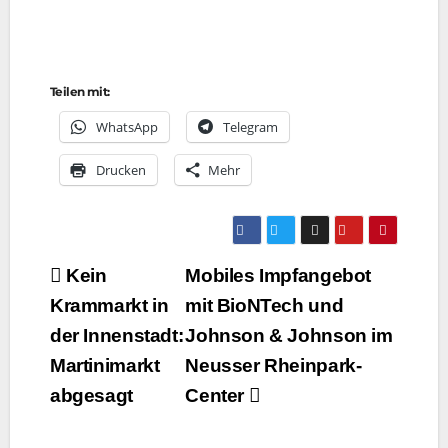
Teilen mit:
Whats­App
Tele­gram
Dru­cken
Mehr
Beitragsnavigation
Kein
Mobiles Impfangebot
Krammarkt in
mit BioNTech und
der Innenstadt:
Johnson & Johnson im
Martinimarkt
Neusser Rheinpark-
abgesagt
Center