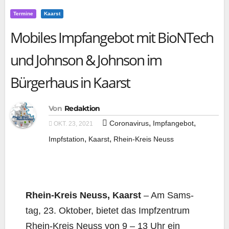
Termine
Kaarst
Mobiles Impfangebot mit BioNTech
und Johnson & Johnson im
Bürgerhaus in Kaarst
Von
Redaktion
,
,
Coronavirus
Impfangebot
OKT. 23, 2021
,
,
Impfstation
Kaarst
Rhein-Kreis Neuss
Rhein-Kreis Neuss, Kaarst
– Am Sams­
tag, 23. Okto­ber, bie­tet das Impf­zen­trum
Rhein-Kreis Neuss von 9 – 13 Uhr ein