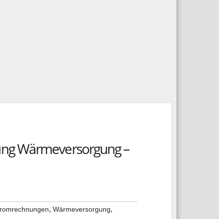
ung Wärmeversorgung –
,
,
tromrechnungen
Wärmeversorgung