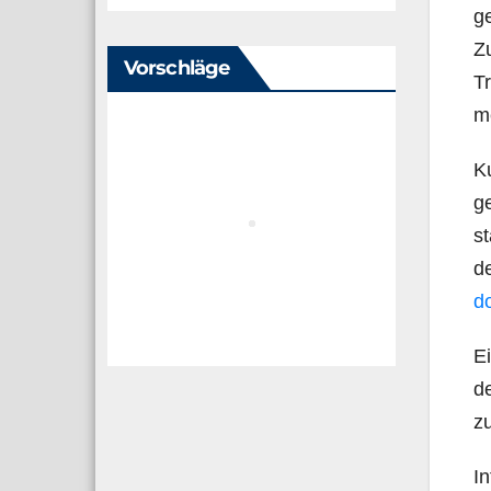
ge
Zu
Vorschläge
Tr
me
Ku
ge
st
de
d
Ei
de
z
In