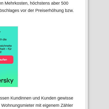
­nen Mehr­kos­ten, höchs­tens aber 500
schla­ges vor der Preis­er­hö­hung bzw.
üs­sen Kun­din­nen und Kun­den gewis­se
ür Woh­nungs­mie­ter mit eige­nem Zäh­ler