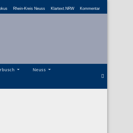
okus
Rhein-Kreis Neuss
Klartext.NRW
Kommentar
rbusch
Neuss