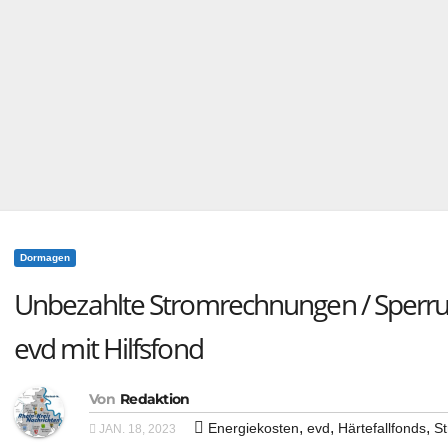
Dormagen
Unbezahlte Stromrechnungen / Sperr
evd mit Hilfsfond
Von
Redaktion
,
,
,
Energiekosten
evd
Härtefallfonds
S
JAN. 18, 2023