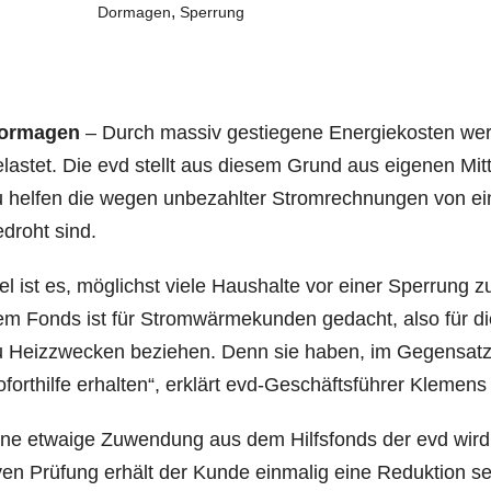
,
Dormagen
Sperrung
or­ma­gen
– Durch mas­siv gestie­ge­ne Ener­gie­kos­ten wer­
las­tet. Die evd stellt aus die­sem Grund aus eige­nen Mi
 hel­fen die wegen unbe­zahl­ter Strom­rech­nun­gen von ei
edroht sind.
el ist es, mög­lichst vie­le Haus­hal­te vor einer Sper­rung
m Fonds ist für Strom­wär­me­kun­den gedacht, also für d
 Heiz­zwe­cken bezie­hen. Denn sie haben, im Gegen­satz z
fort­hil­fe erhal­ten“, erklärt evd-Geschäfts­füh­rer Kle­me
ne etwa­ige Zuwen­dung aus dem Hilfs­fonds der evd wird 
­ven Prü­fung erhält der Kun­de ein­ma­lig eine Reduk­ti­on 