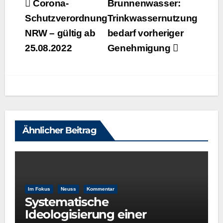
Beitragsnavigation
Corona-
Brunnenwasser:
Schutzverordnung
Trinkwassernutzung
NRW – gültig ab
bedarf vorheriger
25.08.2022
Genehmigung
Ähnlicher Beitrag
Im Fokus
Neuss
Kommentar
Systematische
Ideologisierung einer