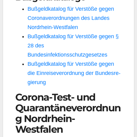
Buß­geld­ka­ta­log für Ver­stö­ße gegen
Coro­na­ver­ord­nun­gen des Lan­des
Nordrhein-Westfalen
Buß­geld­ka­ta­log für Ver­stö­ße gegen §
28 des
Bundesinfektionsschutzgesetzes
Buß­geld­ka­ta­log für Ver­stö­ße gegen
die Ein­rei­se­ver­ord­nung der Bun­des­re­
gie­rung
Corona-Test- und
Quarantäneverordnun
g Nordrhein-
Westfalen