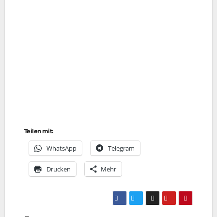
Teilen mit:
Whats­App
Tele­gram
Dru­cken
Mehr