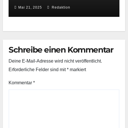
Wasserwacht Neuss beweist
Mai 21, 2025
Redaktion
schnelle Reaktionsfähigkeit
Schreibe einen Kommentar
Deine E-Mail-Adresse wird nicht veröffentlicht.
Erforderliche Felder sind mit
*
markiert
Kommentar
*