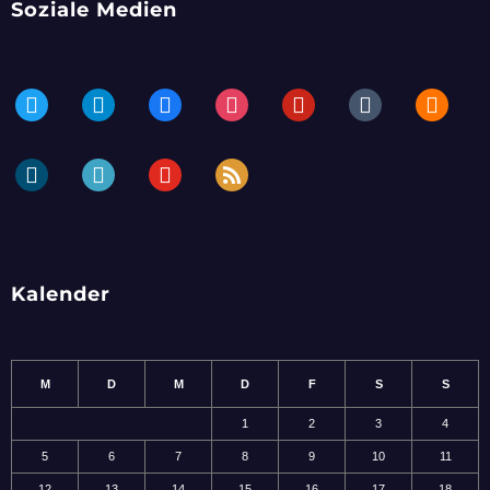
Soziale Medien
twitter
telegram
facebook
instagram
pinterest
tumblr
blogger
dailymotion
periscope
youtube
rss
Kalender
M
D
M
D
F
S
S
1
2
3
4
5
6
7
8
9
10
11
12
13
14
15
16
17
18