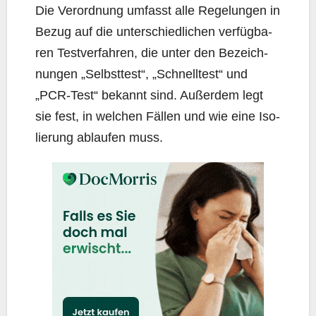
Die Ver­ord­nung umfasst alle Rege­lun­gen in
Bezug auf die unter­schied­li­chen ver­füg­ba­
ren Test­ver­fah­ren, die unter den Bezeich­
nun­gen „Selbst­test“, „Schnell­test“ und
„PCR-Test“ bekannt sind. Außer­dem legt
sie fest, in wel­chen Fäl­len und wie eine Iso­
lie­rung ablau­fen muss.