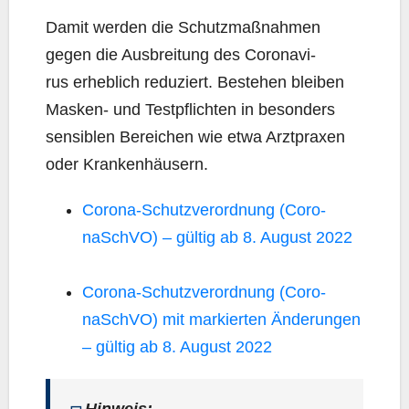
Damit wer­den die Schutz­maß­nah­men
gegen die Aus­brei­tung des Coro­na­vi­
rus erheb­lich redu­ziert. Bestehen blei­ben
Mas­ken- und Test­pflich­ten in beson­ders
sen­si­blen Berei­chen wie etwa Arzt­pra­xen
oder Krankenhäusern.
Coro­na-Schutz­ver­ord­nung (Coro­
naSch­VO) – gül­tig ab 8. August 2022
Coro­na-Schutz­ver­ord­nung (Coro­
naSch­VO) mit mar­kier­ten Ände­run­gen
– gül­tig ab 8. August 2022