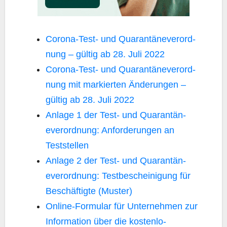
Coro­na-Test- und Qua­ran­tän­ever­ord­
nung – gül­tig ab 28. Juli 2022
Coro­na-Test- und Qua­ran­tän­ever­ord­
nung mit mar­kier­ten Ände­run­gen –
gül­tig ab 28. Juli 2022
Anla­ge 1 der Test- und Qua­ran­tän­
ever­ord­nung: Anfor­de­run­gen an
Teststellen
Anla­ge 2 der Test- und Qua­ran­tän­
ever­ord­nung: Test­be­schei­ni­gung für
Beschäf­tig­te (Mus­ter)
Online-For­mu­lar für Unter­neh­men zur
Infor­ma­ti­on über die kos­ten­lo­