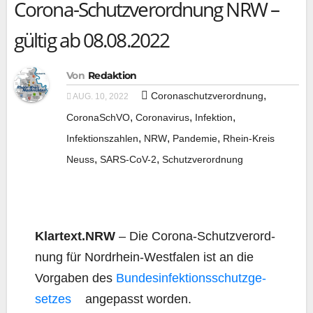
Corona-Schutzverordnung NRW –
gültig ab 08.08.2022
Von
Redaktion
,
Coronaschutzverordnung
AUG. 10, 2022
,
,
,
CoronaSchVO
Coronavirus
Infektion
,
,
,
Infektionszahlen
NRW
Pandemie
Rhein-Kreis
,
,
Neuss
SARS-CoV-2
Schutzverordnung
Klartext.NRW
– Die Coro­na-Schutz­ver­ord­
nung für Nord­rhein-West­fa­len ist an die
Vor­ga­ben des
Bun­des­in­fek­ti­ons­schutz­ge­
set­zes
ange­passt worden.