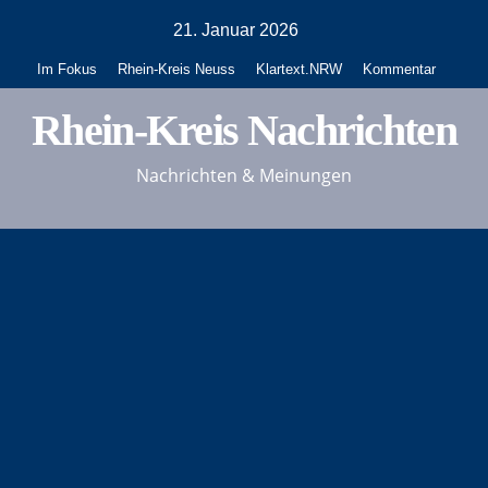
Zum
21. Januar 2026
Inhalt
Im Fokus
Rhein-Kreis Neuss
Klartext.NRW
Kommentar
springen
Rhein-Kreis Nachrichten
Nachrichten & Meinungen