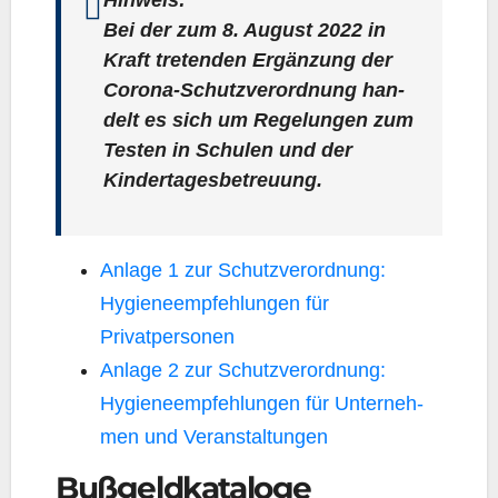
Hin­weis:
Bei der zum 8. August 2022 in
Kraft tre­ten­den Ergän­zung der
Coro­na-Schutz­ver­ord­nung han­
delt es sich um Rege­lun­gen zum
Tes­ten in Schu­len und der
Kindertagesbetreuung.
Anla­ge 1 zur Schutz­ver­ord­nung:
Hygie­ne­emp­feh­lun­gen für
Privatpersonen
Anla­ge 2 zur Schutz­ver­ord­nung:
Hygie­ne­emp­feh­lun­gen für Unter­neh­
men und Veranstaltungen
Bußgeldkataloge