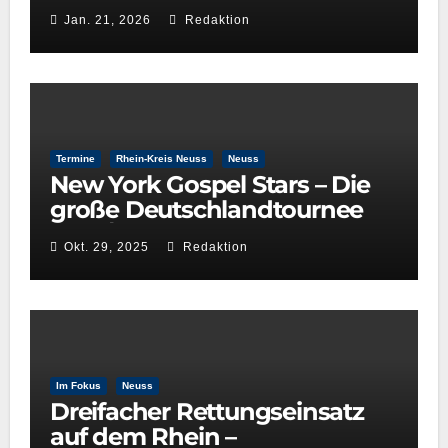
Kulturentscheidung: Die Rolle
Jan. 21, 2026
Redaktion
der GRÜNEN im
Kulturausschuss
Termine
Rhein-Kreis Neuss
Neuss
New York Gospel Stars – Die
große Deutschlandtournee
2025/26
Okt. 29, 2025
Redaktion
Im Fokus
Neuss
Dreifacher Rettungseinsatz
auf dem Rhein –