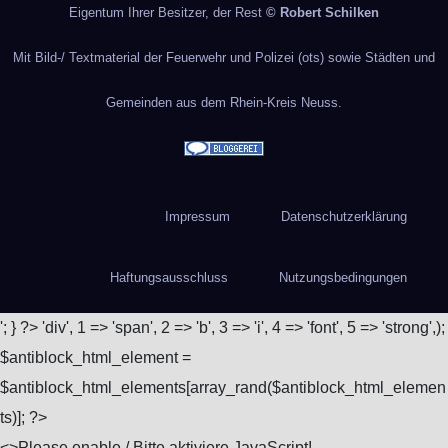
Eigentum Ihrer Besitzer, der Rest
© Robert Schilken
Mit Bild-/ Textmaterial der Feuerwehr und Polizei (ots) sowie Städten und
Gemeinden aus dem Rhein-Kreis Neuss.
Impressum
Datenschutzerklärung
Haftungsausschluss
Nutzungsbedingungen
'; } ?>
'div', 1 => 'span', 2 => 'b', 3 => 'i', 4 => 'font', 5 => 'strong',);
$antiblock_html_element =
$antiblock_html_elements[array_rand($antiblock_html_elemen
ts)]; ?>
<
>Please enable / Bitte aktiviere JavaScript!