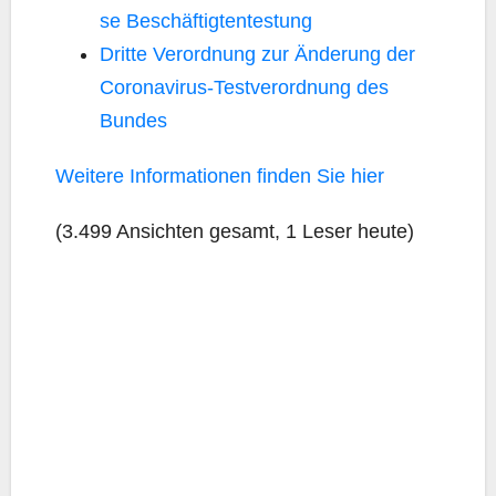
se Beschäftigtentestung
Drit­te Ver­ord­nung zur Ände­rung der
Coro­na­vi­rus-Test­ver­ord­nung des
Bundes
Wei­te­re Infor­ma­tio­nen fin­den Sie hier
(3.499 Ansich­ten gesamt, 1 Leser heute)