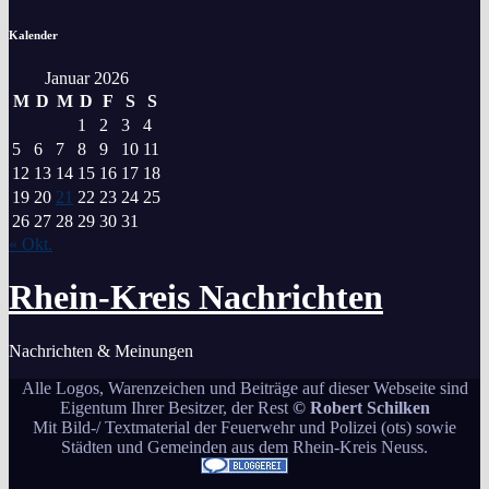
Kalender
Januar 2026
M
D
M
D
F
S
S
1
2
3
4
5
6
7
8
9
10
11
12
13
14
15
16
17
18
19
20
21
22
23
24
25
26
27
28
29
30
31
« Okt.
Rhein-Kreis Nachrichten
Nachrichten & Meinungen
Alle Logos, Warenzeichen und Beiträge auf dieser Webseite sind
Eigentum Ihrer Besitzer, der Rest
© Robert Schilken
Mit Bild-/ Textmaterial der Feuerwehr und Polizei (ots) sowie
Städten und Gemeinden aus dem Rhein-Kreis Neuss.