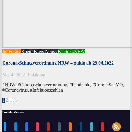
Im Fokus
Rhein-Kreis Neuss
Klartext.NRW
Corona-Schutzverordnung NRW – gültig ab 29.04.2022
Mai 4, 2022
Redaktion
#NRW, #Coronaschutzverordnung, #Pandemie, #CoronaSchVO,
#Coronavirus, #Infektionszahlen
Seitennummerierung
1
2
…
9
der
Soziale Medien
Beiträge
rss
twitter
telegram
facebook
instagram
pinterest
tumblr
blogger
dailymotion
periscope
youtube