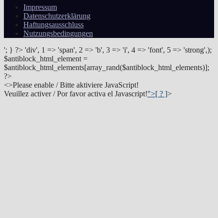
Impressum
Datenschutzerklärung
Haftungsausschluss
Nutzungsbedingungen
'; } ?>
'div', 1 => 'span', 2 => 'b', 3 => 'i', 4 => 'font', 5 => 'strong',);
$antiblock_html_element =
$antiblock_html_elements[array_rand($antiblock_html_elements)];
?>
<
>Please enable / Bitte aktiviere JavaScript!
Veuillez activer / Por favor activa el Javascript!
">[ ? ]
>