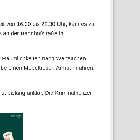
Zeit von 16:30 bis 22:30 Uhr, kam es zu
s an der Bahn­hof­stra­ße in
e Räum­lich­kei­ten nach Wert­sa­chen
­be einen Möbel­tre­sor, Arm­band­uh­ren,
 bis­lang unklar. Die Kri­mi­nal­po­li­zei