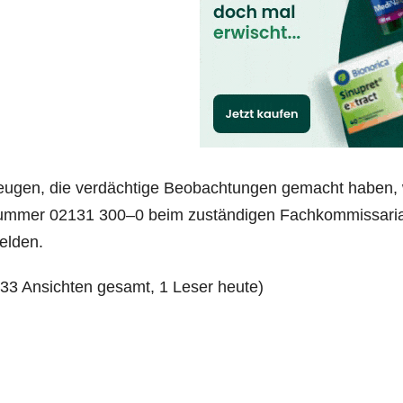
u­gen, die ver­däch­ti­ge Beob­ach­tun­gen gemacht haben, 
m­mer 02131 300–0 beim zustän­di­gen Fach­kom­mis­sa­ri­a
elden.
133 Ansich­ten gesamt, 1 Leser heute)