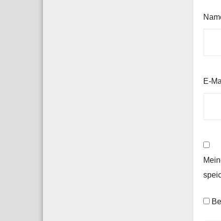
Nam
E-Ma
Mein
spei
Be