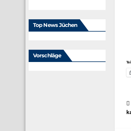
Top News Jüchen
Vorschläge
Te
B
k