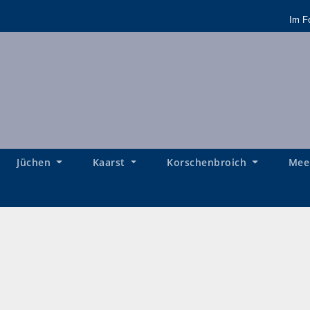
Im F
Jüchen
Kaarst
Korschenbroich
Mee