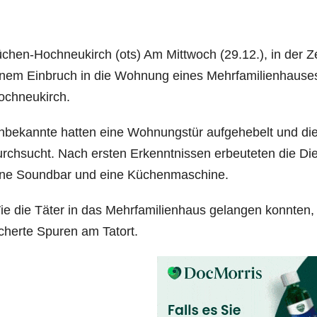
chen-Hoch­neu­kirch (ots) Am Mitt­woch (29.12.), in der 
nem Ein­bruch in die Woh­nung eines Mehr­fa­mi­li­en­hau­se
ochneukirch.
be­kann­te hat­ten eine Woh­nungs­tür auf­ge­he­belt und di
rch­sucht. Nach ers­ten Erkennt­nis­sen erbeu­te­ten die Die
ine Sound­bar und eine Küchenmaschine.
e die Täter in das Mehr­fa­mi­li­en­haus gelan­gen konn­ten, ist
cher­te Spu­ren am Tatort.