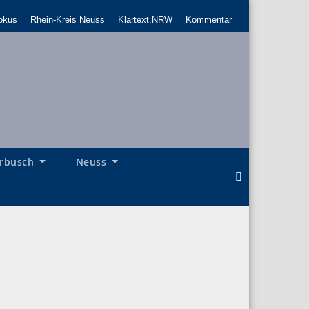
okus
Rhein-Kreis Neuss
Klartext.NRW
Kommentar
rbusch
Neuss