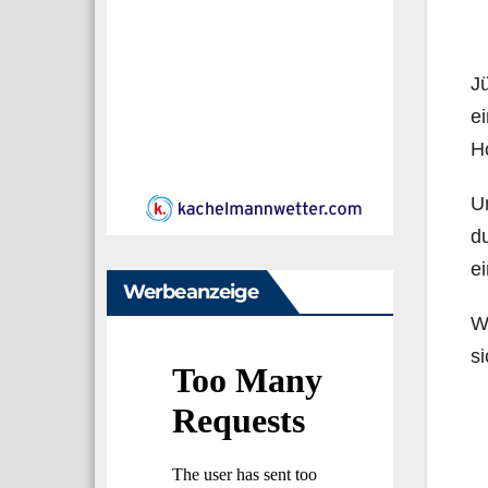
Jü
ei
H
Un
du
e
Werbeanzeige
Wi
si