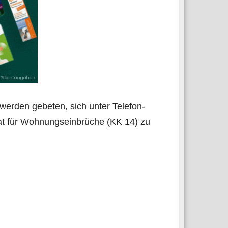
wer­den gebe­ten, sich unter Tele­fon­
t für Woh­nungs­ein­brü­che (KK 14) zu