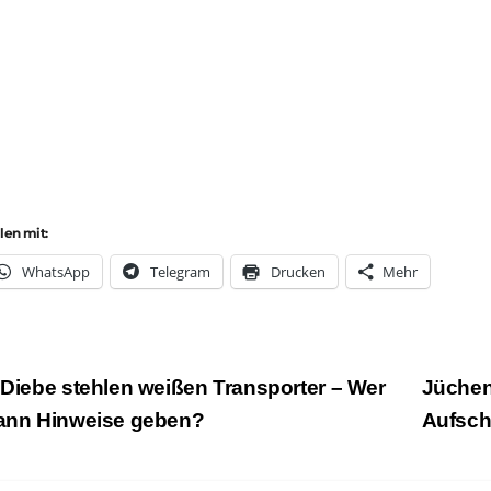
ilen mit:
Whats­App
Tele­gram
Dru­cken
Mehr
eitragsnavigation
Diebe stehlen weißen Transporter – Wer
Jüchen
ann Hinweise geben?
Aufsch