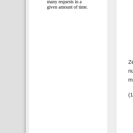
Ze
nu
m
(