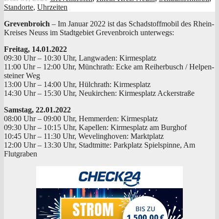
Standorte
,
Uhrzeiten
Gre­ven­broich
– Im Janu­ar 2022 ist das Schad­stoff­mo­bil des Rhein-
Krei­ses Neuss im Stadt­ge­biet Gre­ven­broich unterwegs:
Frei­tag, 14.01.2022
09:30 Uhr – 10:30 Uhr, Lang­wa­den: Kirmesplatz
11:00 Uhr – 12:00 Uhr, Münch­rath: Ecke am Rei­her­busch / Hel­pen­
stei­ner Weg
13:00 Uhr – 14:00 Uhr, Hülch­rath: Kirmesplatz
14:30 Uhr – 15:30 Uhr, Neu­kir­chen: Kir­mes­platz Ackerstraße
Sams­tag, 22.01.2022
08:00 Uhr – 09:00 Uhr, Hemm­erden: Kirmesplatz
09:30 Uhr – 10:15 Uhr, Kapel­len: Kir­mes­platz am Burghof
10:45 Uhr – 11:30 Uhr, Weve­ling­ho­ven: Marktplatz
12:00 Uhr – 13:30 Uhr, Stadt­mit­te: Park­platz Spiel­spin­ne, Am
Flutgraben