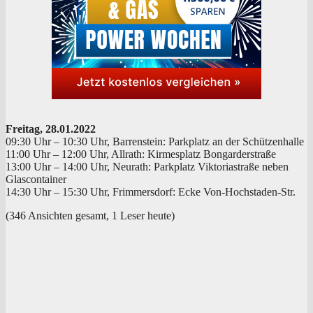
Frei­tag, 28.01.2022
09:30 Uhr – 10:30 Uhr, Bar­ren­stein: Park­platz an der Schützenhalle
11:00 Uhr – 12:00 Uhr, All­rath: Kir­mes­platz Bongarderstraße
13:00 Uhr – 14:00 Uhr, Neu­r­a­th: Park­platz Vik­to­ria­stra­ße neben
Glascontainer
14:30 Uhr – 15:30 Uhr, Frim­mers­dorf: Ecke Von-Hochstaden-Str.
(346 Ansich­ten gesamt, 1 Leser heute)