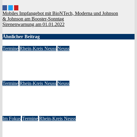
Beitragsnavigation
Mobiles Impfangebot mit BioNTech, Moderna und Johnson
& Johnson am Booster-Sonntag
Sirenenwarnung am 01.01.2022
Ähnlicher Beitrag
Termine
Rhein-Kreis Neuss
Neuss
New York Gospel Stars – Die große Deutschlandtournee
2025/26
Okt. 29, 2025
Redaktion
Termine
Rhein-Kreis Neuss
Neuss
Die große Deutschlandtournee 2024/25 – New York Gospel
Stars
Dez. 12, 2024
Redaktion
Im Fokus
Termine
Rhein-Kreis Neuss
Uhrenumstellung zurück auf Normalzeit – Ende der
Sommerzeit