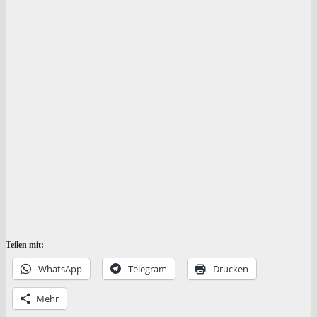
Teilen mit:
Whats­App
Tele­gram
Dru­cken
Mehr