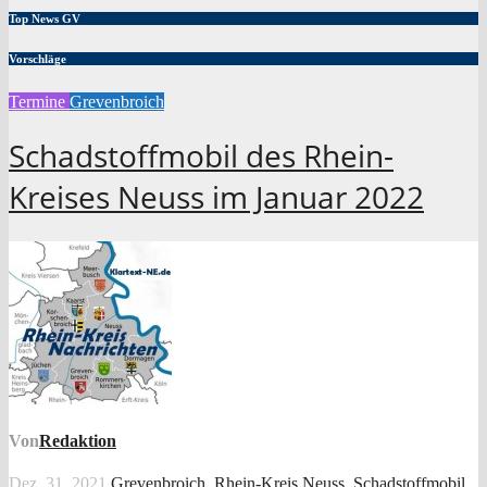
Top News GV
Vorschläge
Termine
Grevenbroich
Schadstoffmobil des Rhein-
Kreises Neuss im Januar 2022
Von
Redaktion
Dez. 31, 2021
Grevenbroich
,
Rhein-Kreis Neuss
,
Schadstoffmobil
,