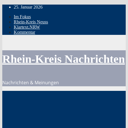
Zum
25. Januar 2026
Inhalt
Im Fokus
springen
Rhein-Kreis Neuss
Klartext.NRW
Kommentar
Rhein-Kreis Nachrichten
Nachrichten & Meinungen