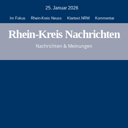
Zum
25. Januar 2026
Inhalt
Im Fokus
Rhein-Kreis Neuss
Klartext.NRW
Kommentar
springen
Rhein-Kreis Nachrichten
Nachrichten & Meinungen