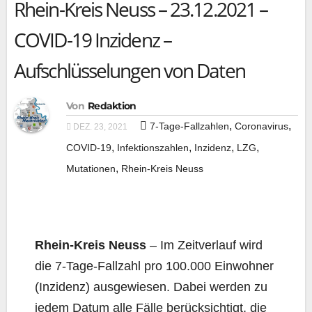
Rhein-Kreis Neuss – 23.12.2021 –
COVID-19 Inzidenz –
Aufschlüsselungen von Daten
Von
Redaktion
,
,
7-Tage-Fallzahlen
Coronavirus
DEZ. 23, 2021
,
,
,
,
COVID-19
Infektionszahlen
Inzidenz
LZG
,
Mutationen
Rhein-Kreis Neuss
Rhein-Kreis Neuss
– Im Zeit­ver­lauf wird
die 7‑Ta­ge-Fall­zahl pro 100.000 Ein­woh­ner
(Inzi­denz) aus­ge­wie­sen. Dabei wer­den zu
jedem Datum alle Fäl­le berück­sich­tigt, die