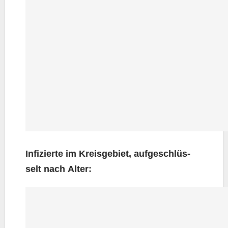
Infi­zier­te im Kreis­ge­biet, auf­ge­schlüs­
selt nach Alter: