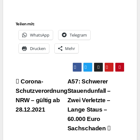
Teilen mit:
Whats­App
Tele­gram
Dru­cken
Mehr
Beitragsnavigation
Corona-
A57: Schwerer
Schutzverordnung
Stauendunfall –
NRW – gültig ab
Zwei Verletzte –
28.12.2021
Lange Staus –
60.000 Euro
Sachschaden