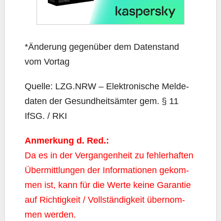
*Ände­rung gegen­über dem Daten­stand
vom Vortag
Quel­le: LZG.NRW – Elek­tro­ni­sche Mel­de­
da­ten der Gesund­heits­äm­ter gem. § 11
IfSG. / RKI
Anmer­kung d. Red.:
Da es in der Ver­gan­gen­heit zu feh­ler­haf­ten
Über­mitt­lun­gen der Infor­ma­tio­nen gekom­
men ist, kann für die Wer­te kei­ne Garan­tie
auf Rich­tig­keit / Voll­stän­dig­keit über­nom­
men werden.