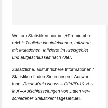
Wei­te­re Sta­tis­ti­ken hier im „+Pre­mi­um­be­
reich“:
Täg­li­che Neu­in­fek­tio­nen, Infi­zier­te
mit Muta­tio­nen, Infi­zier­te im Kreis­ge­biet
und auf­ge­schlüs­selt nach Alter
.
Zusätz­li­che, aus­führ­li­che­re Infor­ma­tio­nen /
Sta­tis­ti­ken fin­den Sie in unse­rer Aus­wer­
tung „
Rhein-Kreis Neuss – COVID-19 Ver­
lauf – Auf­schlüs­se­lun­gen von Daten ver­
schie­de­ner Sta­tis­ti­ken
“ tages­ak­tu­ell.