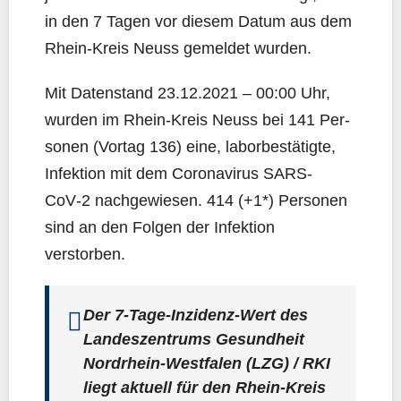
in den 7 Tagen vor die­sem Datum aus dem
Rhein-Kreis Neuss gemel­det wurden.
Mit Daten­stand 23.12.2021 – 00:00 Uhr,
wur­den im Rhein-Kreis Neuss bei 141 Per­
so­nen (Vor­tag 136) eine, labor­be­stä­tig­te,
Infek­ti­on mit dem Coro­na­vi­rus SARS-
CoV‑2 nach­ge­wie­sen. 414 (+1*) Per­so­nen
sind an den Fol­gen der Infek­ti­on
verstorben.
Der 7‑Ta­ge-Inzi­denz-Wert des
Lan­des­zen­trums Gesund­heit
Nord­rhein-West­fa­len (LZG) / RKI
liegt aktu­ell für den Rhein-Kreis