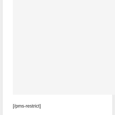
[/pms-rest­rict]