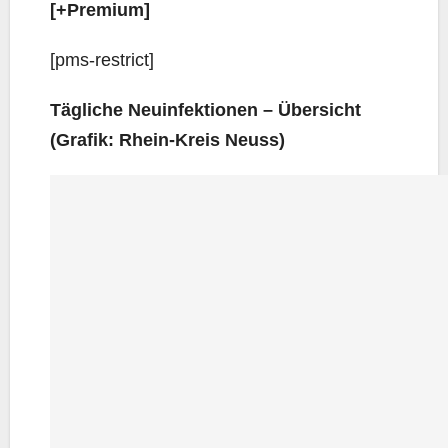
[+Pre­mi­um]
[pms-rest­rict]
Täg­li­che Neu­in­fek­tio­nen – Über­sicht
(Gra­fik: Rhein-Kreis Neuss)