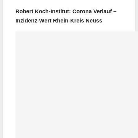
Robert Koch-Insti­tut: Coro­na Ver­lauf –
Inzi­denz-Wert Rhein-Kreis Neuss