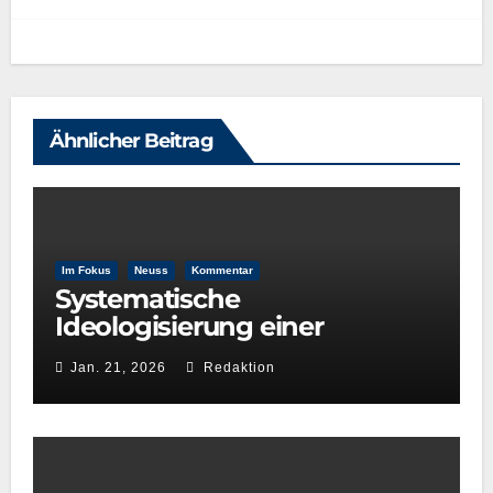
Ähnlicher Beitrag
Im Fokus
Neuss
Kommentar
Systematische
Ideologisierung einer
Kulturentscheidung: Die Rolle
Jan. 21, 2026
Redaktion
der GRÜNEN im
Kulturausschuss