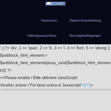
Impressum
Datenschutzerklärung
Haftungsausschluss
Nutzungsbedingungen
'; } ?>
'div', 1 => 'span', 2 => 'b', 3 => 'i', 4 => 'font', 5 => 'strong',);
$antiblock_html_element =
$antiblock_html_elements[array_rand($antiblock_html_elemen
ts)]; ?>
<
>Please enable / Bitte aktiviere JavaScript!
Veuillez activer / Por favor activa el Javascript!
">[ ? ]
>