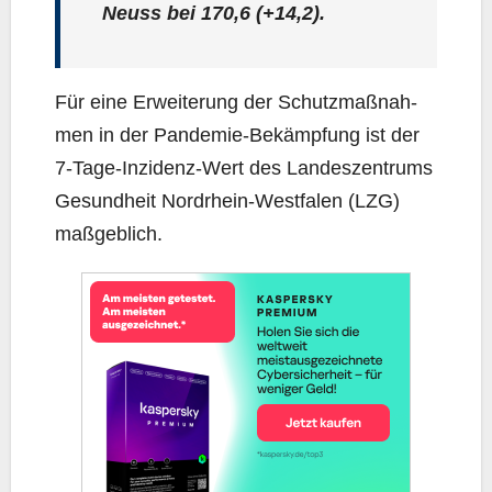
Neuss bei
170,6
(+14,2).
Für eine Erwei­te­rung der Schutz­maß­nah­
men in der Pan­de­mie-Bekämp­fung ist der
7‑Ta­ge-Inzi­denz-Wert des Lan­des­zen­trums
Gesund­heit Nord­rhein-West­fa­len (LZG)
maßgeblich.