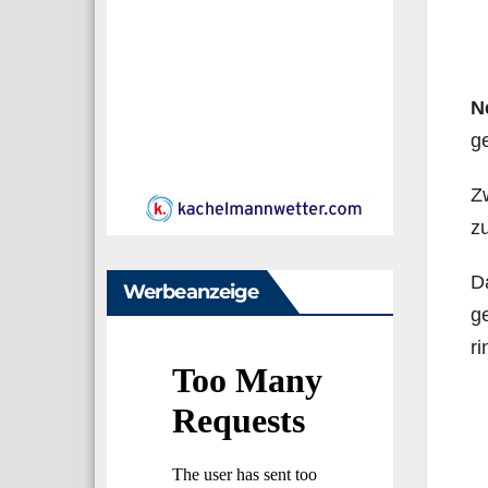
N
ge
Z
z
Da
Werbeanzeige
ge
ri