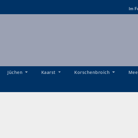
Im F
Jüchen
Kaarst
Korschenbroich
Mee