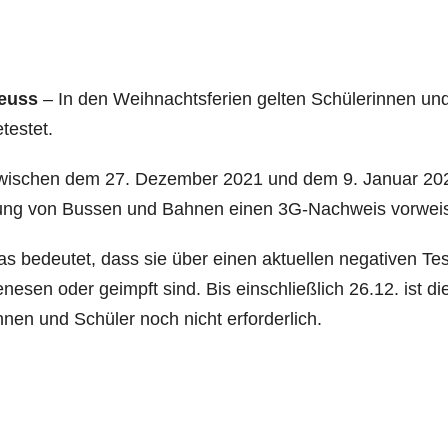
euss
– In den Weih­nachts­fe­ri­en gel­ten Schü­le­rin­nen un
testet.
wi­schen dem 27. Dezem­ber 2021 und dem 9. Janu­ar 202
ung von Bus­sen und Bah­nen einen 3G-Nach­weis vorwei
s bedeu­tet, dass sie über einen aktu­el­len nega­ti­ven Tes
ne­sen oder geimpft sind. Bis ein­schließ­lich 26.12. ist di
n­nen und Schü­ler noch nicht erforderlich.