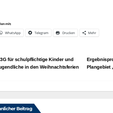
ilen mit:
Whats­App
Tele­gram
Dru­cken
Mehr
eitragsnavigation
3G für schulpflichtige Kinder und
Ergebnispro
ugendliche in den Weihnachtsferien
Plangebiet
nlicher Beitrag