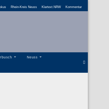
okus
Rhein-Kreis Neuss
Klartext.NRW
Kommentar
rbusch
Neuss