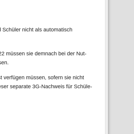
d Schü­ler nicht als auto­ma­tisch
2 müs­sen sie dem­nach bei der Nut­
sen.
t ver­fü­gen müs­sen, sofern sie nicht
e­ser sepa­ra­te 3G-Nach­weis für Schü­le­