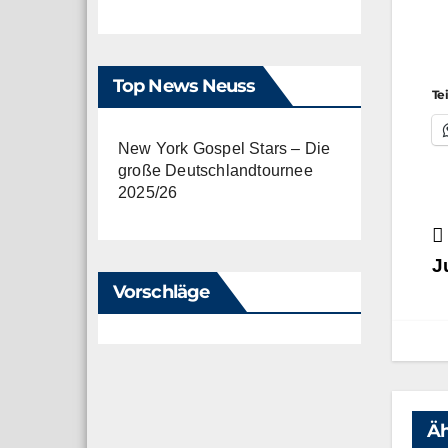
Top News Neuss
Te
New York Gospel Stars – Die
große Deutschlandtournee
2025/26
B
J
Vorschläge
Äh