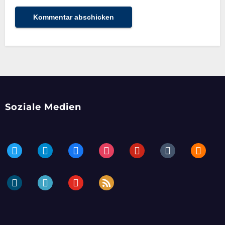
Soziale Medien
twitter
telegram
facebook
instagram
pinterest
tumblr
blogger
dailymotion
periscope
youtube
rss