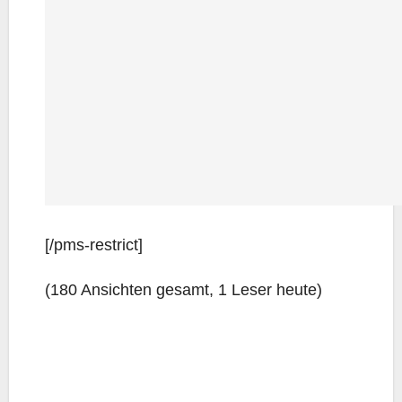
[/pms-rest­rict]
(180 Ansich­ten gesamt, 1 Leser heute)