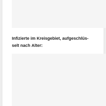
Infi­zier­te im Kreis­ge­biet, auf­ge­schlüs­
selt nach Alter: