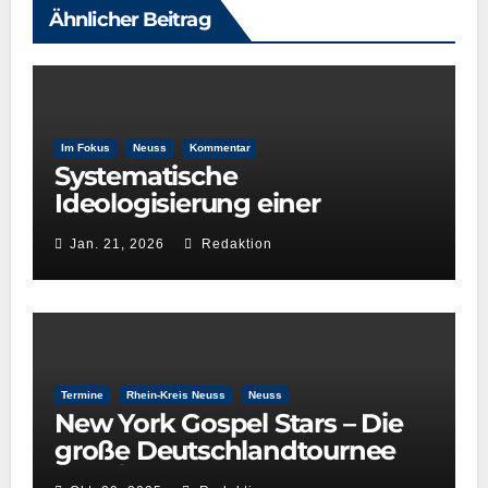
Ähnlicher Beitrag
Im Fokus
Neuss
Kommentar
Systematische
Ideologisierung einer
Kulturentscheidung: Die Rolle
Jan. 21, 2026
Redaktion
der GRÜNEN im
Kulturausschuss
Termine
Rhein-Kreis Neuss
Neuss
New York Gospel Stars – Die
große Deutschlandtournee
2025/26