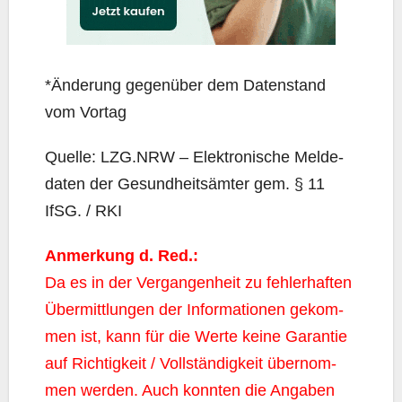
*Ände­rung gegen­über dem Daten­stand
vom Vortag
Quel­le: LZG.NRW – Elek­tro­ni­sche Mel­de­
da­ten der Gesund­heits­äm­ter gem. § 11
IfSG. / RKI
Anmer­kung d. Red.:
Da es in der Ver­gan­gen­heit zu feh­ler­haf­ten
Über­mitt­lun­gen der Infor­ma­tio­nen gekom­
men ist, kann für die Wer­te kei­ne Garan­tie
auf Rich­tig­keit / Voll­stän­dig­keit über­nom­
men wer­den. Auch konn­ten die Anga­ben