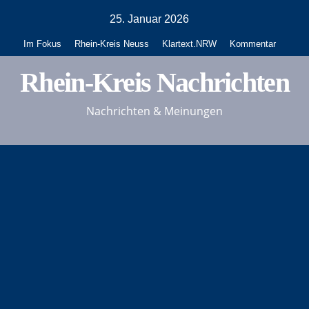
Zum
25. Januar 2026
Inhalt
Im Fokus
Rhein-Kreis Neuss
Klartext.NRW
Kommentar
springen
Rhein-Kreis Nachrichten
Nachrichten & Meinungen