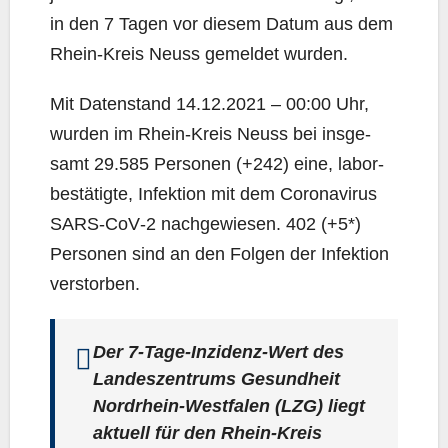
in den 7 Tagen vor die­sem Datum aus dem
Rhein-Kreis Neuss gemel­det wurden.
Mit Daten­stand 14.12.2021 – 00:00 Uhr,
wur­den im Rhein-Kreis Neuss bei ins­ge­
samt 29.585 Per­so­nen (+242) eine, labor­
be­stä­tig­te, Infek­ti­on mit dem Coro­na­vi­rus
SARS-CoV‑2 nach­ge­wie­sen. 402 (+5*)
Per­so­nen sind an den Fol­gen der Infek­ti­on
verstorben.
Der 7‑Ta­ge-Inzi­denz-Wert des
Lan­des­zen­trums Gesund­heit
Nord­rhein-West­fa­len (LZG) liegt
aktu­ell für den Rhein-Kreis