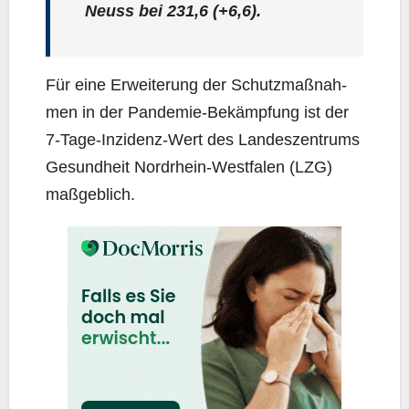
Neuss bei
231,6
(+6,6).
Für eine Erwei­te­rung der Schutz­maß­nah­
men in der Pan­de­mie-Bekämp­fung ist der
7‑Ta­ge-Inzi­denz-Wert des Lan­des­zen­trums
Gesund­heit Nord­rhein-West­fa­len (LZG)
maßgeblich.