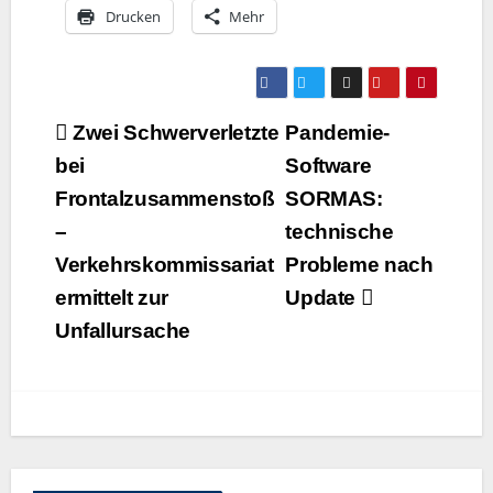
Dru­cken
Mehr
Beitragsnavigation
Zwei Schwerverletzte
Pandemie-
bei
Software
Frontalzusammenstoß
SORMAS:
–
technische
Verkehrskommissariat
Probleme nach
ermittelt zur
Update
Unfallursache