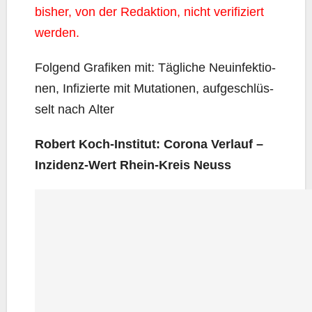
bis­her, von der Redak­ti­on, nicht veri­fi­ziert
werden.
Fol­gend Gra­fi­ken mit: Täg­li­che Neu­in­fek­tio­
nen, Infi­zier­te mit Muta­tio­nen, auf­ge­schlüs­
selt nach Alter
Robert Koch-Insti­tut: Coro­na Ver­lauf –
Inzi­denz-Wert Rhein-Kreis Neuss