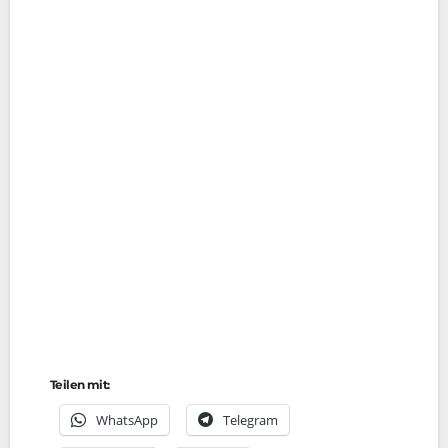
Teilen mit:
Whats­App
Tele­gram