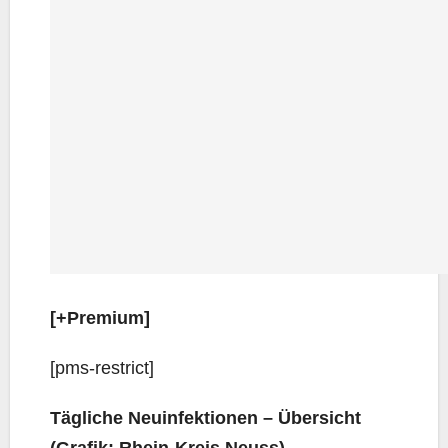
[+Pre­mi­um]
[pms-rest­rict]
Täg­li­che Neu­in­fek­tio­nen – Über­sicht