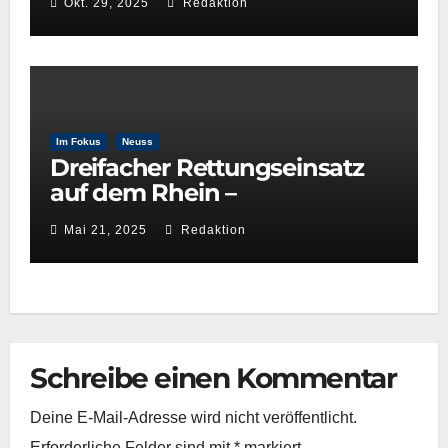
Okt. 29, 2025
Redaktion
Im Fokus
Neuss
Dreifacher Rettungseinsatz
auf dem Rhein –
Wasserwacht Neuss beweist
Mai 21, 2025
Redaktion
schnelle Reaktionsfähigkeit
Schreibe einen Kommentar
Deine E-Mail-Adresse wird nicht veröffentlicht.
Erforderliche Felder sind mit
*
markiert