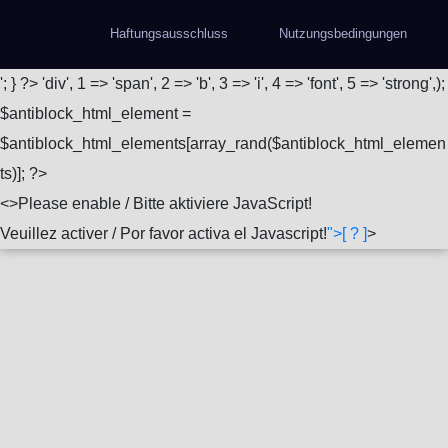
Haftungsausschluss
Nutzungsbedingungen
'; } ?>
'div', 1 => 'span', 2 => 'b', 3 => 'i', 4 => 'font', 5 => 'strong',);
$antiblock_html_element =
$antiblock_html_elements[array_rand($antiblock_html_elemen
ts)]; ?>
<
>Please enable / Bitte aktiviere JavaScript!
Veuillez activer / Por favor activa el Javascript!
">[ ? ]
>