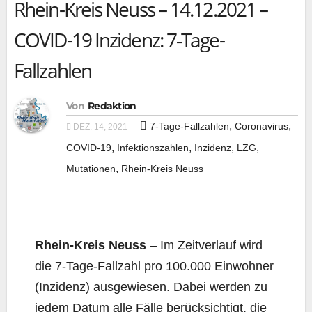
Rhein-Kreis Neuss – 14.12.2021 –
COVID-19 Inzidenz: 7‑Tage-
Fallzahlen
Von
Redaktion
,
,
7-Tage-Fallzahlen
Coronavirus
DEZ. 14, 2021
,
,
,
,
COVID-19
Infektionszahlen
Inzidenz
LZG
,
Mutationen
Rhein-Kreis Neuss
Rhein-Kreis Neuss
– Im Zeit­ver­lauf wird
die 7‑Ta­ge-Fall­zahl pro 100.000 Ein­woh­ner
(Inzi­denz) aus­ge­wie­sen. Dabei wer­den zu
jedem Datum alle Fäl­le berück­sich­tigt, die