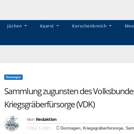
Jüchen
Kaarst
Korschenbroich
Mee
Dormagen
Sammlung zugunsten des Volksbunde
Kriegsgräberfürsorge (VDK)
Von
Redaktion
,
,
Dormagen
Kriegsgräberfürsorge
Sam
DEZ. 5, 2021