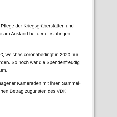
le­ge der Kriegs­grä­ber­stät­ten und
 im Aus­land bei der dies­jäh­ri­gen
 €, wel­ches coro­nabe­dingt in 2020 nur
er­den. So hoch war die Spen­den­freu­dig­
aum.
r­ma­ge­ner Kame­ra­den mit ihren Sam­mel­
li­chen Betrag zuguns­ten des VDK