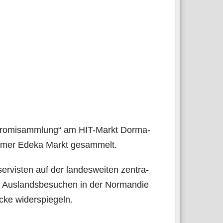
„Pro­mi­samm­lung“ am HIT-Markt Dor­ma­
­mer Ede­ka Markt gesammelt.
er­vis­ten auf der lan­des­wei­ten zen­tra­
Aus­lands­be­su­chen in der Nor­man­die
ü­cke widerspiegeln.