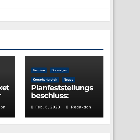
Termine
Dormagen
Korschenbroich
Neuss
ket
Planfeststellungs
r
beschluss:
nd
Ausbau A57 –
ion
Feb. 6, 2023
Redaktion
Autobahnkreuz
Neuss-West und
Reuschenberg