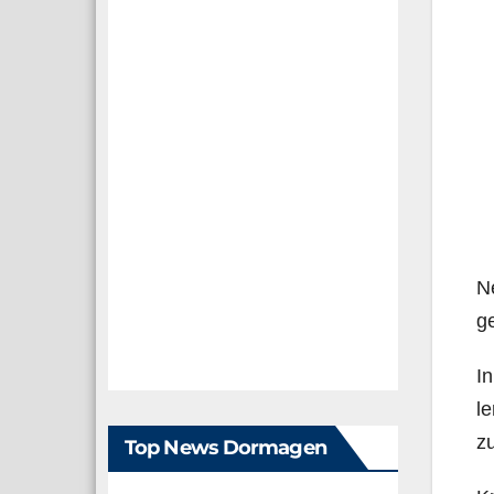
Ne
g
In
le
zu
Top News Dormagen