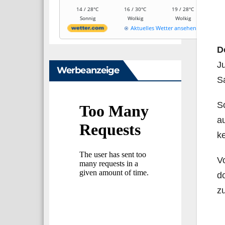
14 / 28°C
16 / 30°C
19 / 28°C
Sonnig
Wolkig
Wolkig
Aktuelles Wetter ansehen
D
Ju
Werbeanzeige
S
So
au
k
Vo
do
z