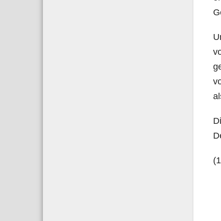
Ge
Um
vo
ge
vo
al
Di
De
(