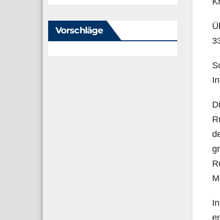
Kr
Üb
Vorschläge
33
So
In
Di
R
de
gr
Ru
M
In
en