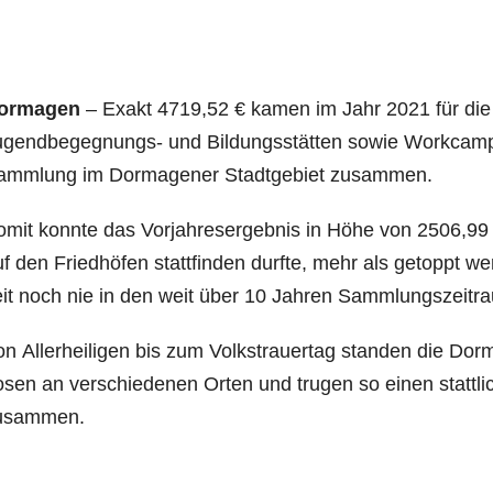
or­ma­gen
– Exakt 4719,52 € kamen im Jahr 2021 für die Pf
gend­be­geg­nungs- und Bil­dungs­stät­ten sowie Work­camps
amm­lung im Dor­ma­ge­ner Stadt­ge­biet zusammen.
mit konn­te das Vor­jah­res­er­geb­nis in Höhe von 2506,99
f den Fried­hö­fen statt­fin­den durf­te, mehr als getoppt w
eit noch nie in den weit über 10 Jah­ren Sammlungszeitr
n Aller­hei­li­gen bis zum Volks­trau­er­tag stan­den die Do
­sen an ver­schie­de­nen Orten und tru­gen so einen statt­
usammen.