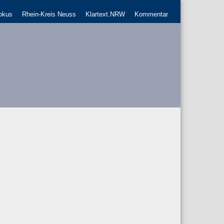
okus
Rhein-Kreis Neuss
Klartext.NRW
Kommentar