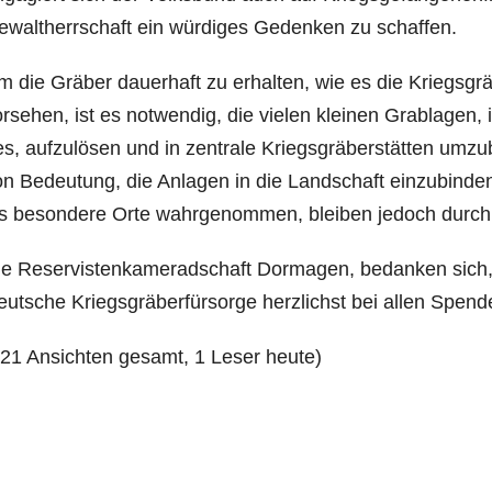
walt­herr­schaft ein wür­di­ges Geden­ken zu schaffen.
 die Grä­ber dau­er­haft zu erhal­ten, wie es die Kriegs­gr
r­se­hen, ist es not­wen­dig, die vie­len klei­nen Grab­la­gen,
s, auf­zu­lö­sen und in zen­tra­le Kriegs­grä­ber­stät­ten umz
n Bedeu­tung, die Anla­gen in die Land­schaft ein­zu­bin­
s beson­de­re Orte wahr­ge­nom­men, blei­ben jedoch durch
e Reser­vis­ten­ka­me­rad­schaft Dor­ma­gen, bedan­ken si
ut­sche Kriegs­grä­ber­für­sor­ge herz­lichst bei allen Spend
121 Ansich­ten gesamt, 1 Leser heute)