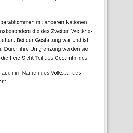
ä­ber­ab­kom­men mit ande­ren Natio­nen
 ins­be­son­de­re die des Zwei­ten Welt­krie­
u­bet­ten. Bei der Gestal­tung war und ist
den. Durch ihre Umgren­zung wer­den sie
 die freie Sicht Teil des Gesamtbildes.
ch, auch im Namen des Volks­bun­des
ern.