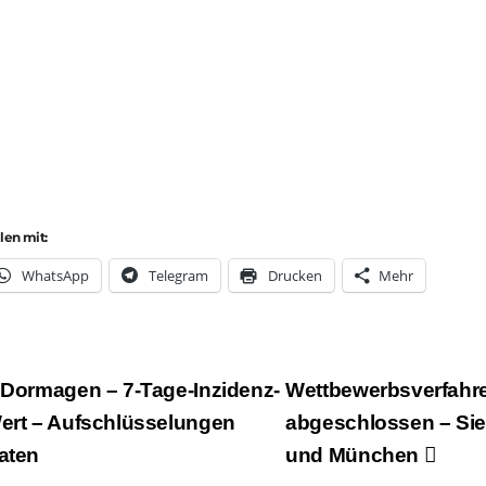
ilen mit:
Whats­App
Tele­gram
Dru­cken
Mehr
eitragsnavigation
Dormagen – 7‑Tage-Inzidenz-
Wettbewerbsverfahren
ert – Aufschlüsselungen
abgeschlossen – Sie
aten
und München