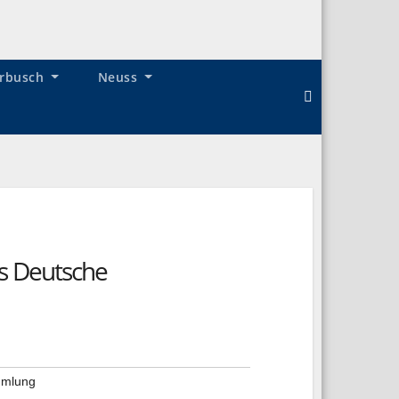
rbusch
Neuss
s Deutsche
mlung