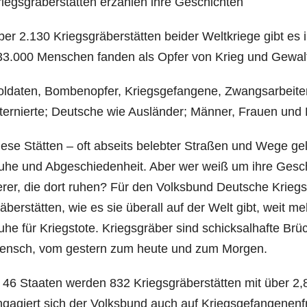
iegs­grä­ber­stät­ten erzäh­len ihre Geschichten
er 2.130 Kriegs­grä­ber­stät­ten bei­der Welt­krie­ge gibt es
3.000 Men­schen fan­den als Opfer von Krieg und Gewalt­he
l­da­ten, Bom­ben­op­fer, Kriegs­ge­fan­ge­ne, Zwangs­ar­bei­t
ter­nier­te; Deut­sche wie Aus­län­der; Män­ner, Frau­en und
e­se Stät­ten – oft abseits beleb­ter Stra­ßen und Wege ge
uhe und Abge­schie­den­heit. Aber wer weiß um ihre Gesc
rer, die dort ruhen? Für den Volks­bund Deut­sche Kriegs­gr
ä­ber­stät­ten, wie es sie über­all auf der Welt gibt, weit m
he für Kriegs­to­te. Kriegs­grä­ber sind schick­sal­haf­te 
ensch, vom ges­tern zum heu­te und zum Morgen.
 46 Staa­ten wer­den 832 Kriegs­grä­ber­stät­ten mit über 2,8
ga­giert sich der Volks­bund auch auf Kriegs­ge­fan­ge­nen­