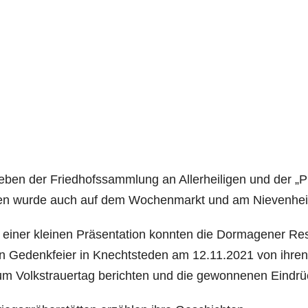
ben der Fried­hofs­samm­lung an Aller­hei­li­gen und der 
en wur­de auch auf dem Wochen­markt und am Nie­ven­hei
 einer klei­nen Prä­sen­ta­ti­on konn­ten die Dor­ma­ge­ner Res
n Gedenk­fei­er in Knecht­s­teden am 12.11.2021 von ihren 
m Volks­trau­er­tag berich­ten und die gewon­ne­nen Ein­dr