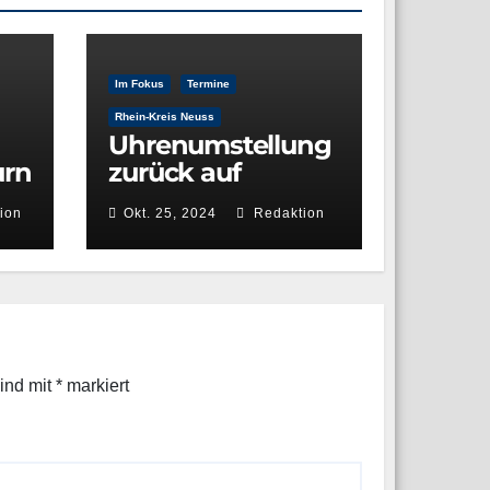
Im Fokus
Termine
Rhein-Kreis Neuss
Uhrenumstellung
urn
zurück auf
ew
Normalzeit – Ende
ion
Okt. 25, 2024
Redaktion
rs
der Sommerzeit
sind mit
*
markiert