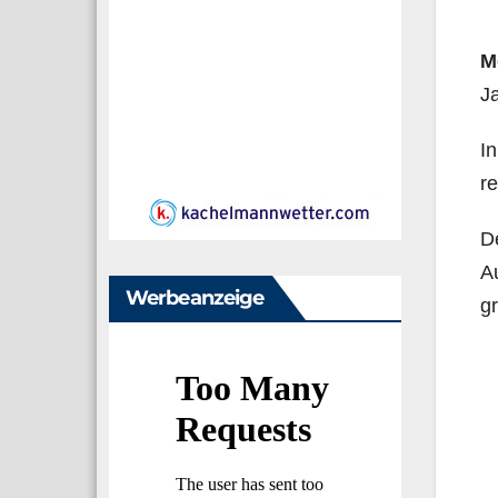
M
Ja
In
re
De
Au
Werbeanzeige
gr