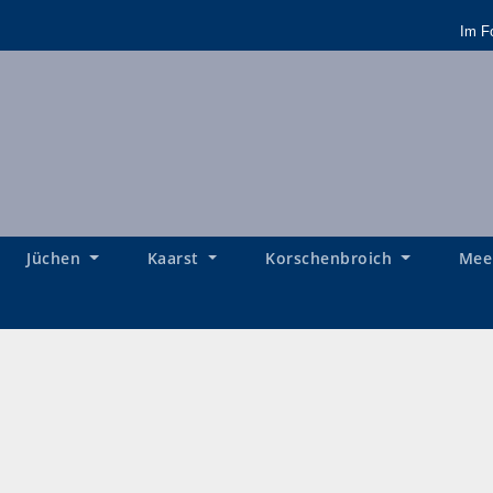
Im F
Jüchen
Kaarst
Korschenbroich
Mee