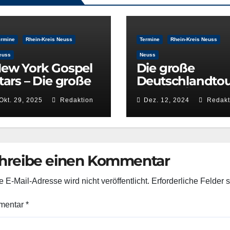
ermine
Rhein-Kreis Neuss
Termine
Rhein-Kreis Neuss
euss
Neuss
ew York Gospel
Die große
tars – Die große
Deutschlandto
eutschlandtourn
ee 2024/25 – N
Okt. 29, 2025
Redaktion
Dez. 12, 2024
Redakt
e 2025/26
York Gospel Sta
hreibe einen Kommentar
 E-Mail-Adresse wird nicht veröffentlicht.
Erforderliche Felder 
mentar
*