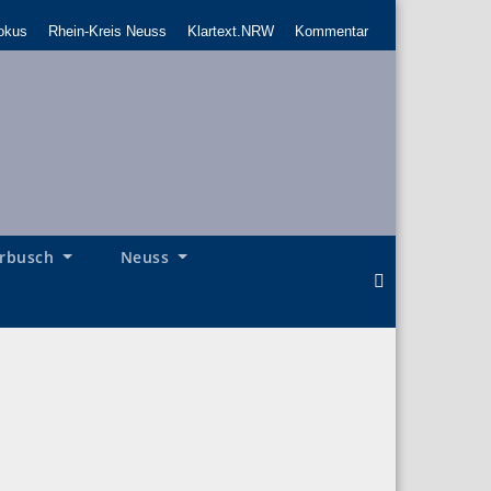
okus
Rhein-Kreis Neuss
Klartext.NRW
Kommentar
rbusch
Neuss