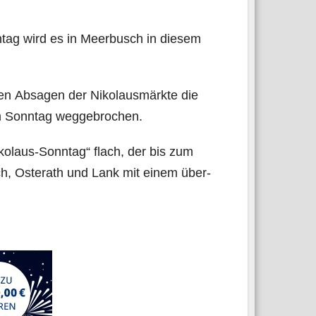
tag wird es in Meer­busch in die­sem
en Absa­gen der Niko­laus­märk­te die
e am Sonn­tag weggebrochen.
ko­laus-Sonn­tag“ flach, der bis zum
rich, Oste­rath und Lank mit einem über­