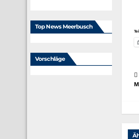
Top News Meerbusch
Te
Vorschläge
B
M
Äh