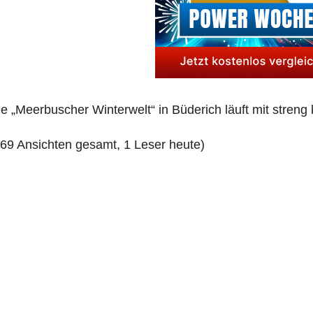
e „Meer­bu­scher Win­ter­welt“ in Büde­rich läuft mit streng k
169 Ansich­ten gesamt, 1 Leser heute)