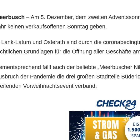
eer­busch
– Am 5. Dezem­ber, dem zwei­ten Advents­sonn­
hr kei­nen ver­kaufs­of­fe­nen Sonn­tag geben.
 Lank-Latum und Oste­rath sind durch die coro­nabe­ding­t
cht­li­chen Grund­la­gen für die Öff­nung aller Geschäf­t
m­entspre­chend fällt auch der belieb­te „Meer­bu­scher Ni
s­bruch der Pan­de­mie die drei gro­ßen Stadt­tei­le Büde­
ei­fen­den Vor­weih­nachts­event verband.