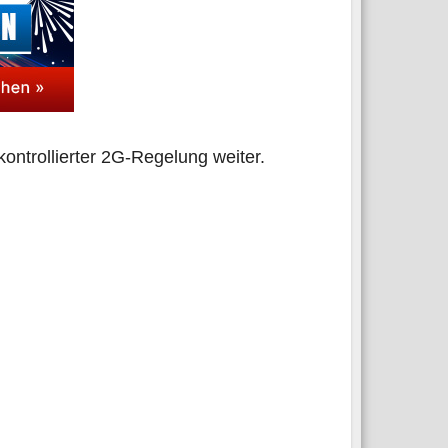
on­trol­lier­ter 2G-Rege­lung weiter.