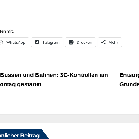
ilen mit:
Whats­App
Tele­gram
Dru­cken
Mehr
eitragsnavigation
Bussen und Bahnen: 3G-Kontrollen am
Entsor
ontag gestartet
Grund
nlicher Beitrag