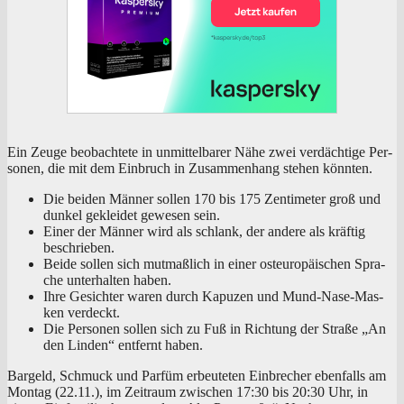
Ein Zeu­ge beob­ach­te­te in unmit­tel­ba­rer Nähe zwei ver­däch­ti­ge Per­
so­nen, die mit dem Ein­bruch in Zusam­men­hang ste­hen könnten.
Die bei­den Män­ner sol­len 170 bis 175 Zen­ti­me­ter groß und
dun­kel geklei­det gewe­sen sein.
Einer der Män­ner wird als schlank, der ande­re als kräf­tig
beschrieben.
Bei­de sol­len sich mut­maß­lich in einer ost­eu­ro­päi­schen Spra­
che unter­hal­ten haben.
Ihre Gesich­ter waren durch Kapu­zen und Mund-Nase-Mas­
ken verdeckt.
Die Per­so­nen sol­len sich zu Fuß in Rich­tung der Stra­ße „An
den Lin­den“ ent­fernt haben.
Bar­geld, Schmuck und Par­füm erbeu­te­ten Ein­bre­cher eben­falls am
Mon­tag (22.11.), im Zeit­raum zwi­schen 17:30 bis 20:30 Uhr, in