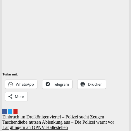
Teilen mit:
Whats­App
Tele­gram
Dru­cken
Mehr
Beitragsnavigation
Einbruch im Dreikönigenviertel – Polizei sucht Zeugen
Taschendiebe nutzen Ablenkung aus – Die Polizei warnt vor
Langfingern an ÖPNV-Haltestellen