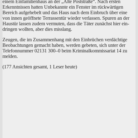
einem Ein­fa­mi­li­en­haus an der „Alte Post­stra­ße“. Nach ers­ten
Erkennt­nis­sen hat­ten Unbe­kann­te ein Fens­ter im rück­wär­ti­gen
Bereich auf­ge­he­belt und das Haus nach dem Ein­bruch über eine
von innen geöff­ne­te Ter­ras­sen­tür wie­der ver­las­sen. Spu­ren an der
Haus­tür las­sen zudem ver­mu­ten, dass die Täter zunächst hier ein­
drin­gen woll­ten, aber dies misslang.
Zeu­gen, die im Zusam­men­hang mit den Ein­brü­chen ver­däch­ti­ge
Beob­ach­tun­gen gemacht haben, wer­den gebe­ten, sich unter der
Tele­fon­num­mer 02131 300–0 beim Kri­mi­nal­kom­mis­sa­ri­at 14 zu
melden.
(177 Ansich­ten gesamt, 1 Leser heute)