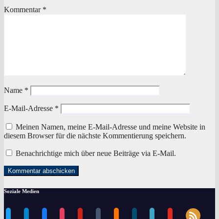
Kommentar
*
Name
*
E-Mail-Adresse
*
Meinen Namen, meine E-Mail-Adresse und meine Website in
diesem Browser für die nächste Kommentierung speichern.
Benachrichtige mich über neue Beiträge via E-Mail.
Soziale Medien
rss
twitter
telegram
facebook
instagram
pinterest
tumblr
blogger
dailymotion
periscope
youtube