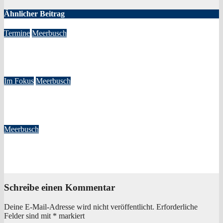
Ähnlicher Beitrag
Termine
Meerbusch
Theaterprogramm im Wasserturm – 2. Halbjahr 2024
Sep. 4, 2024
Redaktion
Im Fokus
Meerbusch
A44: Wartung im Tunnel Strümp – Umleitung
Sep. 4, 2024
Redaktion
Meerbusch
Zum Fahrplanwechsel – Buslinien 832 und 839 in Meerbusch
Aug. 18, 2024
Redaktion
Schreibe einen Kommentar
Deine E-Mail-Adresse wird nicht veröffentlicht.
Erforderliche
Felder sind mit
*
markiert