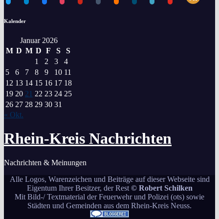
Kalender
Januar 2026
M
D
M
D
F
S
S
1
2
3
4
5
6
7
8
9
10
11
12
13
14
15
16
17
18
19
20
21
22
23
24
25
26
27
28
29
30
31
« Okt.
Rhein-Kreis Nachrichten
Nachrichten & Meinungen
Alle Logos, Warenzeichen und Beiträge auf dieser Webseite sind
Eigentum Ihrer Besitzer, der Rest
© Robert Schilken
Mit Bild-/ Textmaterial der Feuerwehr und Polizei (ots) sowie
Städten und Gemeinden aus dem Rhein-Kreis Neuss.