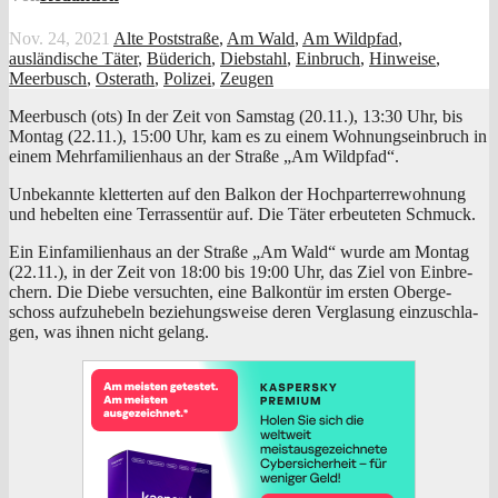
Nov. 24, 2021
Alte Poststraße
,
Am Wald
,
Am Wildpfad
,
ausländische Täter
,
Büderich
,
Diebstahl
,
Einbruch
,
Hinweise
,
Meerbusch
,
Osterath
,
Polizei
,
Zeugen
Meer­busch (ots) In der Zeit von Sams­tag (20.11.), 13:30 Uhr, bis
Mon­tag (22.11.), 15:00 Uhr, kam es zu einem Woh­nungs­ein­bruch in
einem Mehr­fa­mi­li­en­haus an der Stra­ße „Am Wildpfad“.
Unbe­kann­te klet­ter­ten auf den Bal­kon der Hoch­par­terre­woh­nung
und hebel­ten eine Ter­ras­sen­tür auf. Die Täter erbeu­te­ten Schmuck.
Ein Ein­fa­mi­li­en­haus an der Stra­ße „Am Wald“ wur­de am Mon­tag
(22.11.), in der Zeit von 18:00 bis 19:00 Uhr, das Ziel von Ein­bre­
chern. Die Die­be ver­such­ten, eine Bal­kon­tür im ers­ten Ober­ge­
schoss auf­zu­he­beln bezie­hungs­wei­se deren Ver­gla­sung ein­zu­schla­
gen, was ihnen nicht gelang.