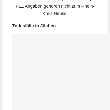
PLZ Anga­ben gehö­ren nicht zum Rhein-
Kreis Neuss.
Todes­fäl­le in Jüchen