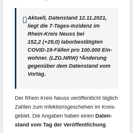
Aktu­ell, Daten­stand 12.11.2021,
liegt die 7‑Ta­ges-Inzi­denz im
Rhein-Kreis Neuss bei
152,2
(+29,0) labor­be­stä­tig­ten
COVID-19-Fäl­len pro 100.000 Ein­
woh­ner. (LZG.NRW) *Ände­rung
gegen­über dem Daten­stand vom
Vortag.
Der Rhein Kreis Neuss ver­öf­fent­licht täg­lich
Zah­len zum Infek­ti­ons­ge­sche­hen im Kreis­
ge­biet. Die Anga­ben haben einen
Daten­
stand vom Tag der Ver­öf­fent­li­chung
.