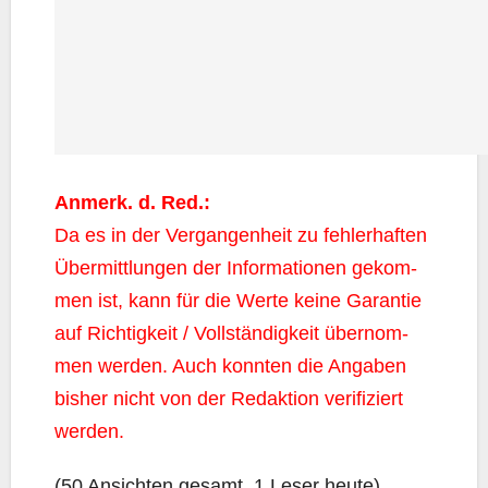
Anmerk. d. Red.:
Da es in der Ver­gan­gen­heit zu feh­ler­haf­ten
Über­mitt­lun­gen der Infor­ma­tio­nen gekom­
men ist, kann für die Wer­te kei­ne Garan­tie
auf Rich­tig­keit / Voll­stän­dig­keit über­nom­
men wer­den. Auch konn­ten die Anga­ben
bis­her nicht von der Redak­ti­on veri­fi­ziert
werden.
(50 Ansich­ten gesamt, 1 Leser heute)