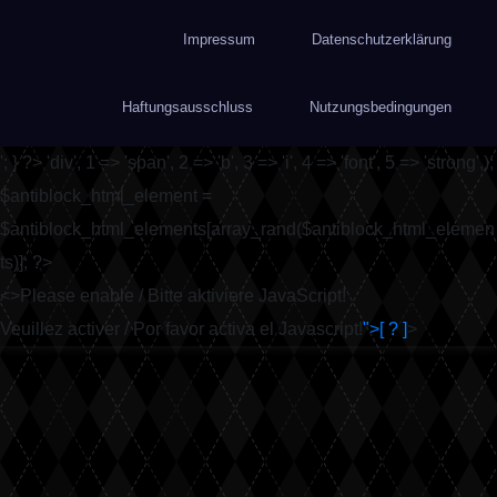
Impressum
Datenschutzerklärung
Haftungsausschluss
Nutzungsbedingungen
'; } ?>
'div', 1 => 'span', 2 => 'b', 3 => 'i', 4 => 'font', 5 => 'strong',);
$antiblock_html_element =
$antiblock_html_elements[array_rand($antiblock_html_elemen
ts)]; ?>
<
>Please enable / Bitte aktiviere JavaScript!
Veuillez activer / Por favor activa el Javascript!
">[ ? ]
>