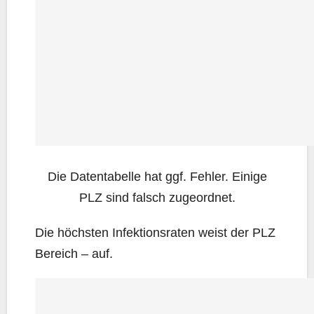
Die Daten­ta­bel­le hat ggf. Feh­ler. Eini­ge
PLZ sind falsch zugeordnet.
Die höchs­ten Infek­ti­ons­ra­ten weist der PLZ
Bereich – auf.