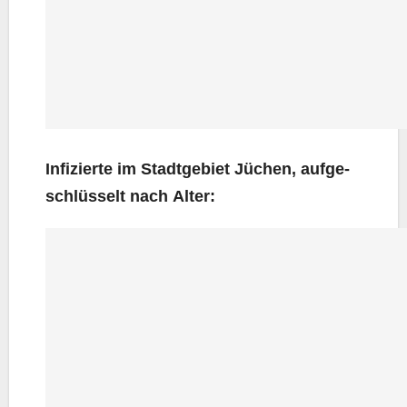
Infi­zier­te im Stadt­ge­biet Jüchen, auf­ge­
schlüs­selt nach Alter: