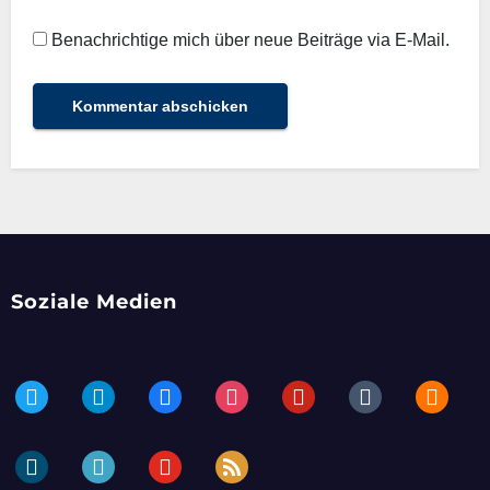
Benachrichtige mich über neue Beiträge via E-Mail.
Soziale Medien
twitter
telegram
facebook
instagram
pinterest
tumblr
blogger
dailymotion
periscope
youtube
rss