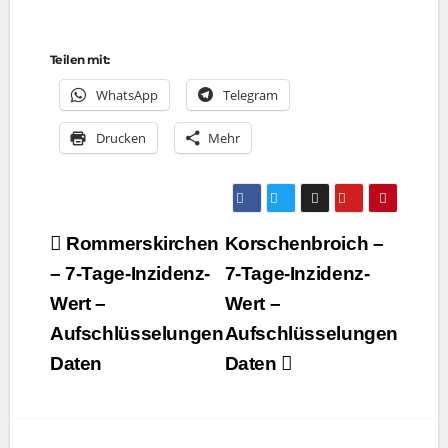
Teilen mit:
Whats­App
Tele­gram
Dru­cken
Mehr
Beitragsnavigation
Rommerskirchen
Korschenbroich –
– 7‑Tage-Inzidenz-
7‑Tage-Inzidenz-
Wert –
Wert –
Aufschlüsselungen
Aufschlüsselungen
Daten
Daten