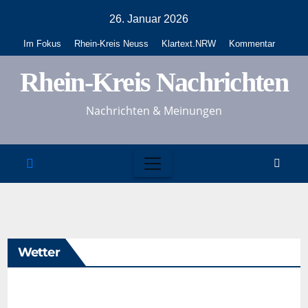
Zum
26. Januar 2026
Inhalt
Im Fokus
Rhein-Kreis Neuss
Klartext.NRW
Kommentar
springen
Rhein-Kreis Nachrichten
Nachrichten & Meinungen
Wetter