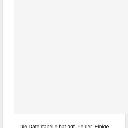
Die Daten­ta­bel­le hat ggf. Feh­ler. Eini­ge