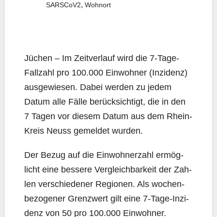
,
SARSCoV2
Wohnort
Jüchen – Im Zeit­ver­lauf wird die 7‑Ta­ge-
Fall­zahl pro 100.000 Ein­woh­ner (Inzi­denz)
aus­ge­wie­sen. Dabei wer­den zu jedem
Datum alle Fäl­le berück­sich­tigt, die in den
7 Tagen vor die­sem Datum aus dem Rhein-
Kreis Neuss gemel­det wurden.
Der Bezug auf die Ein­woh­ner­zahl ermög­
licht eine bes­se­re Ver­gleich­bar­keit der Zah­
len ver­schie­de­ner Regio­nen. Als wochen­
be­zo­ge­ner Grenz­wert gilt eine 7‑Ta­ge-Inzi­
denz von 50 pro 100.000 Einwohner.