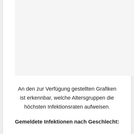
An den zur Ver­fü­gung gestell­ten Gra­fi­ken
ist erkenn­bar, wel­che Alters­grup­pen die
höchs­ten Infek­ti­ons­ra­ten aufweisen.
Gemel­de­te Infek­tio­nen nach Geschlecht: