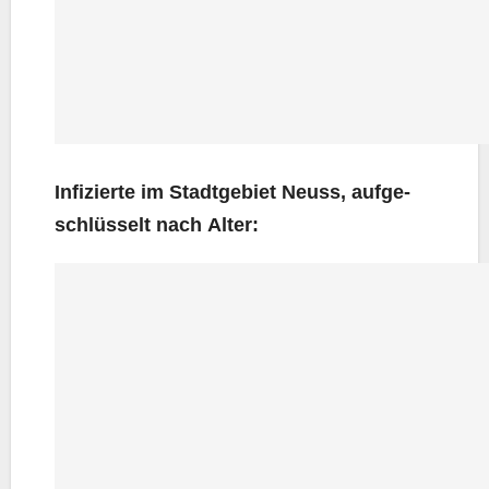
Infi­zier­te im Stadt­ge­biet Neuss, auf­ge­
schlüs­selt nach Alter: