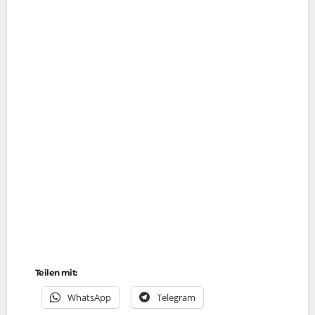
Teilen mit:
Whats­App
Tele­gram