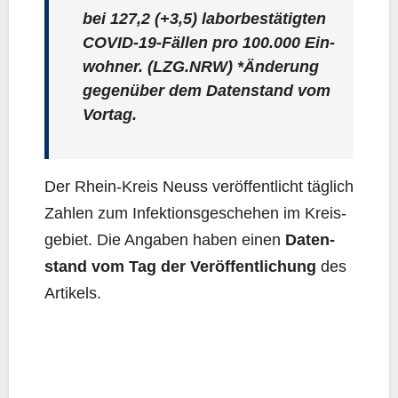
bei
127,2
(+3,5) labor­be­stä­tig­ten
COVID-19-Fäl­len pro 100.000 Ein­
woh­ner. (LZG.NRW) *Ände­rung
gegen­über dem Daten­stand vom
Vortag.
Der Rhein-Kreis Neuss ver­öf­fent­licht täg­lich
Zah­len zum Infek­ti­ons­ge­sche­hen im Kreis­
ge­biet. Die Anga­ben haben einen
Daten­
stand vom Tag der Ver­öf­fent­li­chung
des
Artikels.