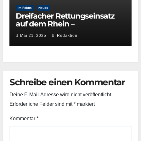
Im Fokus
Neuss
Dreifacher Rettungseinsatz
auf dem Rhein –
Wasserwacht Neuss beweist
Mai 21, 2025
Redaktion
schnelle Reaktionsfähigkeit
Schreibe einen Kommentar
Deine E-Mail-Adresse wird nicht veröffentlicht.
Erforderliche Felder sind mit
*
markiert
Kommentar
*