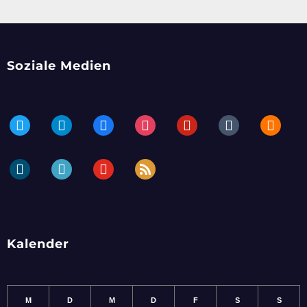
Soziale Medien
twitter
telegram
facebook
instagram
pinterest
tumblr
blogger
dailymotion
periscope
youtube
rss
Kalender
M
D
M
D
F
S
S