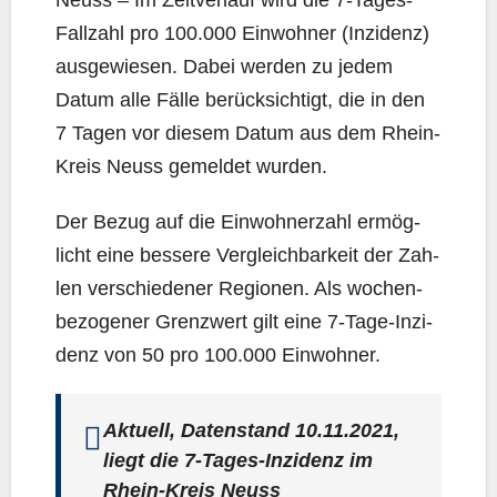
Neuss – Im Zeit­ver­lauf wird die 7‑Ta­ges-
Fall­zahl pro 100.000 Ein­woh­ner (Inzi­denz)
aus­ge­wie­sen. Dabei wer­den zu jedem
Datum alle Fäl­le berück­sich­tigt, die in den
7 Tagen vor die­sem Datum aus dem Rhein-
Kreis Neuss gemel­det wurden.
Der Bezug auf die Ein­woh­ner­zahl ermög­
licht eine bes­se­re Ver­gleich­bar­keit der Zah­
len ver­schie­de­ner Regio­nen. Als wochen­
be­zo­ge­ner Grenz­wert gilt eine 7‑Ta­ge-Inzi­
denz von 50 pro 100.000 Einwohner.
Aktu­ell, Daten­stand 10.11.2021,
liegt die 7‑Ta­ges-Inzi­denz im
Rhein-Kreis Neuss