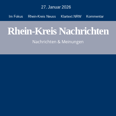
Zum
27. Januar 2026
Inhalt
Im Fokus
Rhein-Kreis Neuss
Klartext.NRW
Kommentar
springen
Rhein-Kreis Nachrichten
Nachrichten & Meinungen