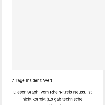
7‑Ta­ge-Inzi­denz-Wert
Die­ser Graph, vom Rhein-Kreis Neuss, ist
nicht kor­rekt (Es gab tech­ni­sche