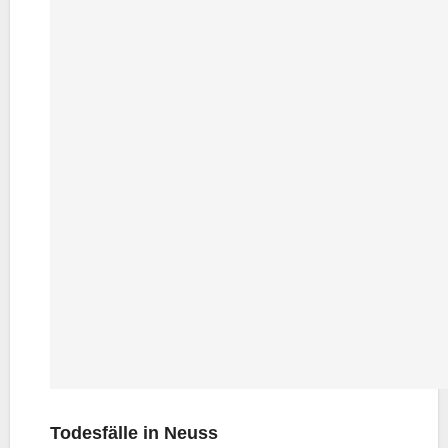
Todes­fäl­le in Neuss