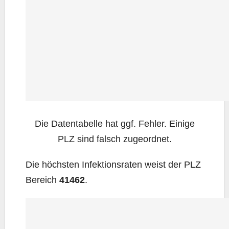
Die Daten­ta­bel­le hat ggf. Feh­ler. Eini­ge
PLZ sind falsch zugeordnet.
Die höchs­ten Infek­ti­ons­ra­ten weist der PLZ
Bereich
41462
.