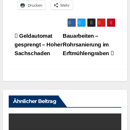
Dru­cken
Mehr
Beitragsnavigation
Geldautomat
Bauarbeiten –
gesprengt – Hoher
Rohrsanierung im
Sachschaden
Erftmühlengraben
Ähnlicher Beitrag