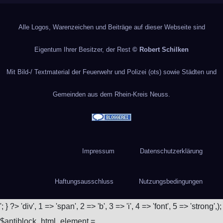
Alle Logos, Warenzeichen und Beiträge auf dieser Webseite sind
Eigentum Ihrer Besitzer, der Rest
© Robert Schilken
Mit Bild-/ Textmaterial der Feuerwehr und Polizei (ots) sowie Städten und
Gemeinden aus dem Rhein-Kreis Neuss.
Impressum
Datenschutzerklärung
Haftungsausschluss
Nutzungsbedingungen
'; } ?>
'div', 1 => 'span', 2 => 'b', 3 => 'i', 4 => 'font', 5 => 'strong',);
$antiblock_html_element =