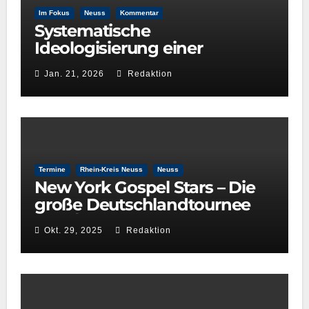
Im Fokus
Neuss
Kommentar
Systematische
Ideologisierung einer
Kulturentscheidung: Die Rolle
Jan. 21, 2026
Redaktion
der GRÜNEN im
Kulturausschuss
Termine
Rhein-Kreis Neuss
Neuss
New York Gospel Stars – Die
große Deutschlandtournee
2025/26
Okt. 29, 2025
Redaktion