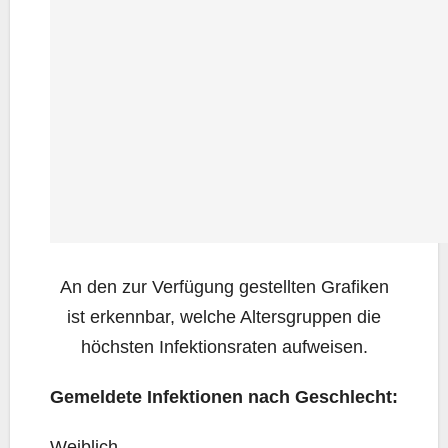
An den zur Ver­fü­gung gestell­ten Gra­fi­ken
ist erkenn­bar, wel­che Alters­grup­pen die
höchs­ten Infek­ti­ons­ra­ten aufweisen.
Gemel­de­te Infek­tio­nen nach Geschlecht:
Weib­lich