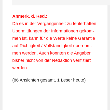
Anmerk. d. Red.:
Da es in der Ver­gan­gen­heit zu feh­ler­haf­ten
Über­mitt­lun­gen der Infor­ma­tio­nen gekom­
men ist, kann für die Wer­te kei­ne Garan­tie
auf Rich­tig­keit / Voll­stän­dig­keit über­nom­
men wer­den. Auch konn­ten die Anga­ben
bis­her nicht von der Redak­ti­on veri­fi­ziert
werden.
(86 Ansich­ten gesamt, 1 Leser heute)