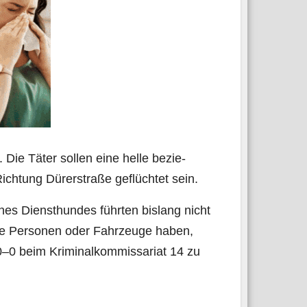
r. Die Täter sol­len eine hel­le bezie­
h­tung Dürer­stra­ße geflüch­tet sein.
es Dienst­hun­des führ­ten bis­lang nicht
­ge Per­so­nen oder Fahr­zeu­ge haben,
 beim Kri­mi­nal­kom­mis­sa­ri­at 14 zu