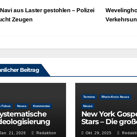
eitragsnavigation
Navi aus Laster gestohlen – Polizei
Wevelinghov
ucht Zeugen
Verkehrsun
nlicher Beitrag
Termine
Rhein-Kreis Neuss
m Fokus
Neuss
Kommentar
Neuss
ystematische
New York Gosp
deologisierung
Stars – Die groß
iner
Deutschlandto
Jan. 21, 2026
Redaktion
Okt. 29, 2025
Redakt
ulturentscheidu
ee 2025/26