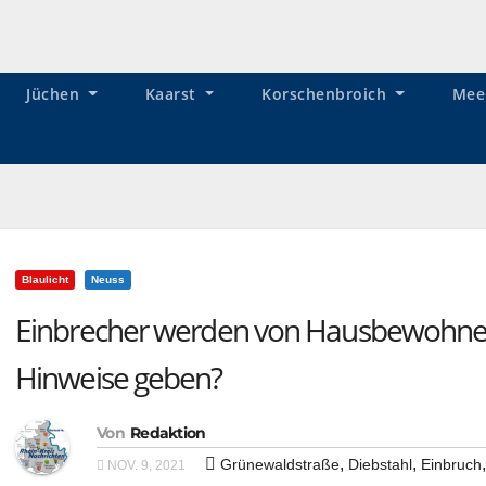
Jüchen
Kaarst
Korschenbroich
Mee
Blaulicht
Neuss
Einbrecher werden von Hausbewohner
Hinweise geben?
Von
Redaktion
,
,
Grünewaldstraße
Diebstahl
Einbruch
NOV. 9, 2021