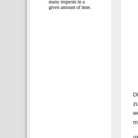
Di
zu
we
m
(