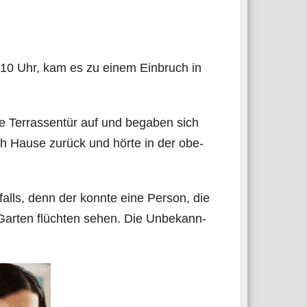
:10 Uhr, kam es zu einem Ein­bruch in
e Ter­ras­sen­tür auf und bega­ben sich
ch Hau­se zurück und hör­te in der obe­
alls, denn der konn­te eine Per­son, die
Gar­ten flüch­ten sehen. Die Unbe­kann­