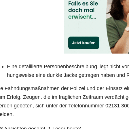
Eine detail­lier­te Per­so­nen­be­schrei­bung liegt nicht vo
hungs­wei­se eine dunk­le Jacke getra­gen haben und Ric
e Fahn­dungs­maß­nah­men der Poli­zei und der Ein­satz ein
m Erfolg. Zeu­gen, die im frag­li­chen Zeit­raum ver­däch­ti
r­den gebe­ten, sich unter der Tele­fon­num­mer 02131 300–0
elden.
98 Ansich­ten gesamt, 1 Leser heute)