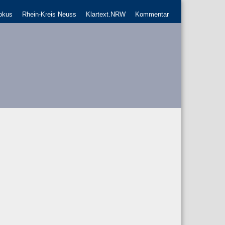
okus
Rhein-Kreis Neuss
Klartext.NRW
Kommentar