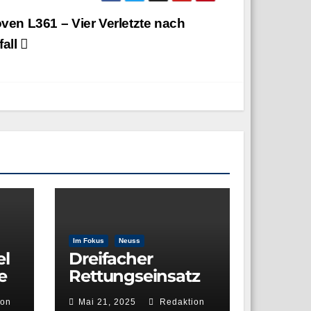
en L361 – Vier Verletzte nach
fall
Im Fokus
Neuss
el
Dreifacher
e
Rettungseinsatz
urn
auf dem Rhein –
ion
Mai 21, 2025
Redaktion
Wasserwacht