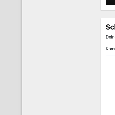
n
G
K
Sc
Deine
Kom