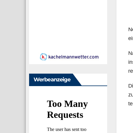
N
ei
Na
in
re
Werbeanzeige
Di
zu
te