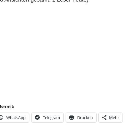
ilen mit:
Whats­App
Tele­gram
Dru­cken
Mehr