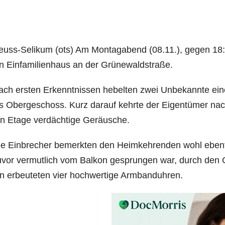
euss-Seli­kum (ots) Am Mon­tag­abend (08.11.), gegen 18
n Ein­fa­mi­li­en­haus an der Grünewaldstraße.
ch ers­ten Erkennt­nis­sen hebel­ten zwei Unbe­kann­te ein
s Ober­ge­schoss. Kurz dar­auf kehr­te der Eigen­tü­mer na
n Eta­ge ver­däch­ti­ge Geräusche.
e Ein­bre­cher bemerk­ten den Heim­keh­ren­den wohl eben­f
vor ver­mut­lich vom Bal­kon gesprun­gen war, durch den 
n erbeu­te­ten vier hoch­wer­ti­ge Armbanduhren.