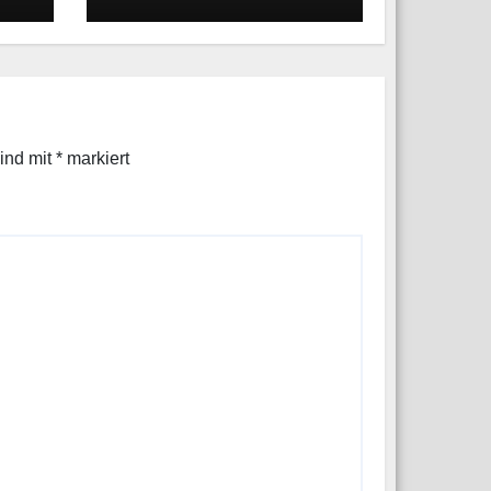
Neuss beweist
schnelle
Reaktionsfähigkei
t
sind mit
*
markiert