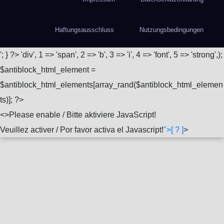
Haftungsausschluss
Nutzungsbedingungen
'; } ?>
'div', 1 => 'span', 2 => 'b', 3 => 'i', 4 => 'font', 5 => 'strong',);
$antiblock_html_element =
$antiblock_html_elements[array_rand($antiblock_html_elemen
ts)]; ?>
<
>Please enable / Bitte aktiviere JavaScript!
Veuillez activer / Por favor activa el Javascript!
">[ ? ]
>