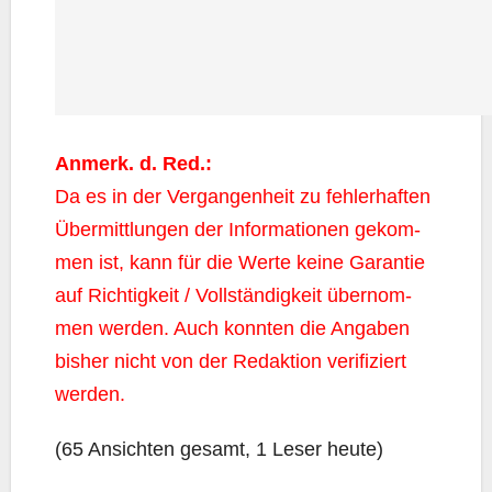
Anmerk. d. Red.:
Da es in der Ver­gan­gen­heit zu feh­ler­haf­ten
Über­mitt­lun­gen der Infor­ma­tio­nen gekom­
men ist, kann für die Wer­te kei­ne Garan­tie
auf Rich­tig­keit / Voll­stän­dig­keit über­nom­
men wer­den. Auch konn­ten die Anga­ben
bis­her nicht von der Redak­ti­on veri­fi­ziert
werden.
(65 Ansich­ten gesamt, 1 Leser heute)