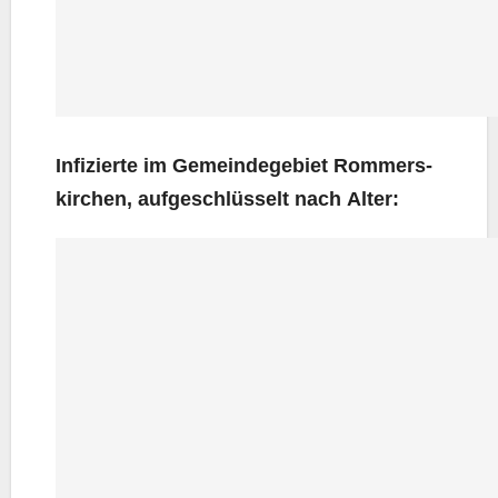
Infi­zier­te im Gemein­de­ge­biet Rom­mers­
kir­chen, auf­ge­schlüs­selt nach Alter: