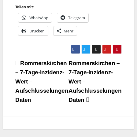
Teilen mit:
Whats­App
Tele­gram
Dru­cken
Mehr
Beitragsnavigation
Rommerskirchen
Rommerskirchen –
– 7‑Tage-Inzidenz-
7‑Tage-Inzidenz-
Wert –
Wert –
Aufschlüsselungen
Aufschlüsselungen
Daten
Daten