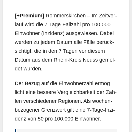
[+Pre­mi­um]
Rom­mers­kir­chen – Im Zeit­ver­
lauf wird die 7‑Ta­ge-Fall­zahl pro 100.000
Ein­woh­ner (Inzi­denz) aus­ge­wie­sen. Dabei
wer­den zu jedem Datum alle Fäl­le berück­
sich­tigt, die in den 7 Tagen vor die­sem
Datum aus dem Rhein-Kreis Neuss gemel­
det wurden.
Der Bezug auf die Ein­woh­ner­zahl ermög­
licht eine bes­se­re Ver­gleich­bar­keit der Zah­
len ver­schie­de­ner Regio­nen. Als wochen­
be­zo­ge­ner Grenz­wert gilt eine 7‑Ta­ge-Inzi­
denz von 50 pro 100.000 Einwohner.