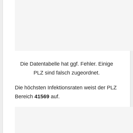
Die Daten­ta­bel­le hat ggf. Feh­ler. Eini­ge
PLZ sind falsch zugeordnet.
Die höchs­ten Infek­ti­ons­ra­ten weist der PLZ
Bereich
41569
auf.