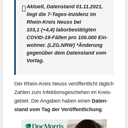
Aktu­ell, Daten­stand 01.11.2021,
liegt die 7‑Ta­ges-Inzi­denz im
Rhein-Kreis Neuss bei
103,1
(+4,4) labor­be­stä­tig­ten
COVID-19-Fäl­len pro 100.000 Ein­
woh­ner. (LZG.NRW) *Ände­rung
gegen­über dem Daten­stand vom
Vortag.
Der Rhein-Kreis Neuss ver­öf­fent­licht täg­lich
Zah­len zum Infek­ti­ons­ge­sche­hen im Kreis­
ge­biet. Die Anga­ben haben einen
Daten­
stand vom Tag der Ver­öf­fent­li­chung
.