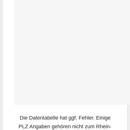
Die Daten­ta­bel­le hat ggf. Feh­ler. Eini­ge
PLZ Anga­ben gehö­ren nicht zum Rhein-