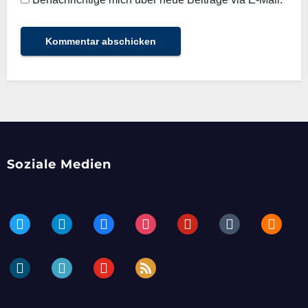
Soziale Medien
twitter
telegram
facebook
instagram
pinterest
tumblr
blogger
dailymotion
periscope
youtube
rss