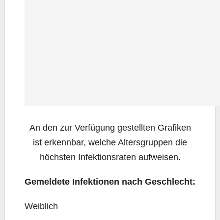
An den zur Ver­fü­gung gestell­ten Gra­fi­ken
ist erkenn­bar, wel­che Alters­grup­pen die
höchs­ten Infek­ti­ons­ra­ten aufweisen.
Gemel­de­te Infek­tio­nen nach Geschlecht:
Weib­lich