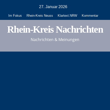
Zum
27. Januar 2026
Inhalt
Im Fokus
Rhein-Kreis Neuss
Klartext.NRW
Kommentar
springen
Rhein-Kreis Nachrichten
Nachrichten & Meinungen