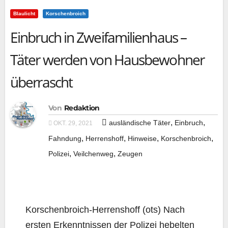
Blaulicht
Korschenbroich
Einbruch in Zweifamilienhaus –
Täter werden von Hausbewohner
überrascht
Von
Redaktion
,
,
ausländische Täter
Einbruch
OKT. 29, 2021
,
,
,
,
Fahndung
Herrenshoff
Hinweise
Korschenbroich
,
,
Polizei
Veilchenweg
Zeugen
Kor­schen­broich-Her­ren­shoff (ots) Nach
ers­ten Erkennt­nis­sen der Poli­zei hebel­ten