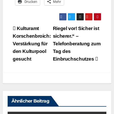
Dru­cken
Mehr
Beitragsnavigation
Kulturamt
Riegel vor! Sicher ist
Korschenbroich:
sicherer.“ –
Verstärkung für
Telefonberatung zum
den Kulturpool
Tag des
gesucht
Einbruchschutzes
Ähnlicher Beitrag