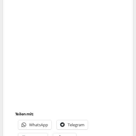
Teilen mit:
Whats­App
Tele­gram