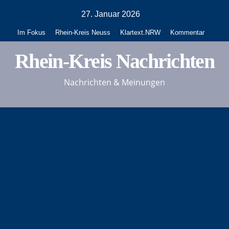
Zum
27. Januar 2026
Inhalt
Im Fokus
Rhein-Kreis Neuss
Klartext.NRW
Kommentar
springen
Rhein-Kreis Nachrichten
Nachrichten & Meinungen