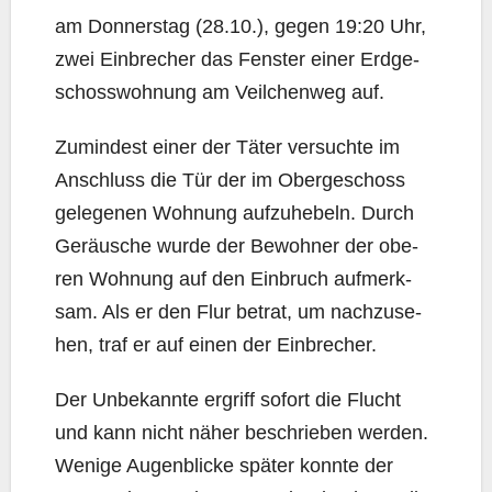
am Don­ners­tag (28.10.), gegen 19:20 Uhr,
zwei Ein­bre­cher das Fens­ter einer Erd­ge­
schoss­woh­nung am Veil­chen­weg auf.
Zumin­dest einer der Täter ver­such­te im
Anschluss die Tür der im Ober­ge­schoss
gele­ge­nen Woh­nung auf­zu­he­beln. Durch
Geräu­sche wur­de der Bewoh­ner der obe­
ren Woh­nung auf den Ein­bruch auf­merk­
sam. Als er den Flur betrat, um nach­zu­se­
hen, traf er auf einen der Einbrecher.
Der Unbe­kann­te ergriff sofort die Flucht
und kann nicht näher beschrie­ben wer­den.
Weni­ge Augen­bli­cke spä­ter konn­te der