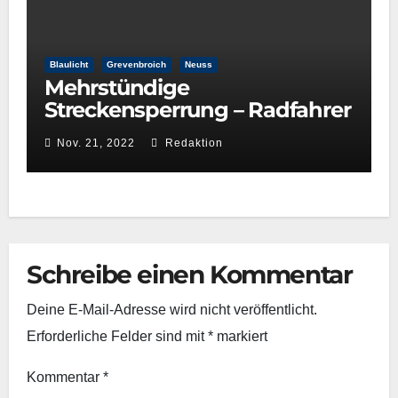
Blaulicht
Grevenbroich
Neuss
Mehrstündige
Streckensperrung – Radfahrer
bei Kollision mit
Nov. 21, 2022
Redaktion
Regionalbahn tödlich verletzt
Schreibe einen Kommentar
Deine E-Mail-Adresse wird nicht veröffentlicht.
Erforderliche Felder sind mit
*
markiert
Kommentar
*