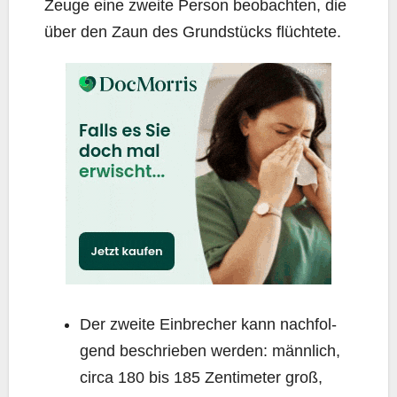
Zeu­ge eine zwei­te Per­son beob­ach­ten, die
über den Zaun des Grund­stücks flüchtete.
Der zwei­te Ein­bre­cher kann nach­fol­
gend beschrie­ben wer­den: männ­lich,
cir­ca 180 bis 185 Zen­ti­me­ter groß,