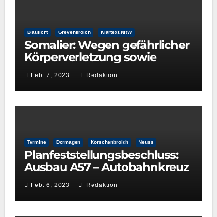
Blaulicht
Grevenbroich
Klartext.NRW
Somalier: Wegen gefährlicher
Körperverletzung sowie
wegen Sexualdelikten
Feb. 7, 2023
Redaktion
aufgefallen
Termine
Dormagen
Korschenbroich
Neuss
Planfeststellungsbeschluss:
Ausbau A57 – Autobahnkreuz
Neuss-West und
Feb. 6, 2023
Redaktion
Reuschenberg