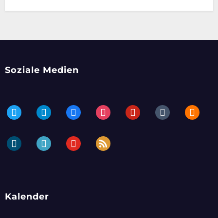
Soziale Medien
twitter
telegram
facebook
instagram
pinterest
tumblr
blogger
dailymotion
periscope
youtube
rss
Kalender