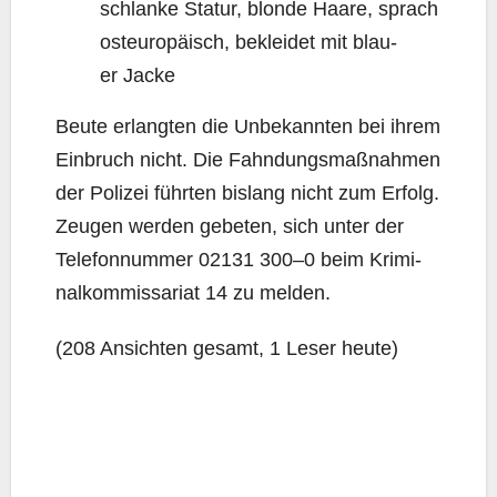
schlan­ke Sta­tur, blon­de Haa­re, sprach
ost­eu­ro­pä­isch, beklei­det mit blau­
er Jacke
Beu­te erlang­ten die Unbe­kann­ten bei ihrem
Ein­bruch nicht. Die Fahn­dungs­maß­nah­men
der Poli­zei führ­ten bis­lang nicht zum Erfolg.
Zeu­gen wer­den gebe­ten, sich unter der
Tele­fon­num­mer 02131 300–0 beim Kri­mi­
nal­kom­mis­sa­ri­at 14 zu melden.
(208 Ansich­ten gesamt, 1 Leser heute)