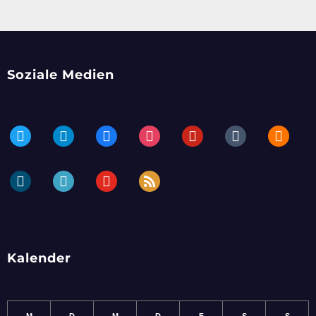
Soziale Medien
twitter
telegram
facebook
instagram
pinterest
tumblr
blogger
dailymotion
periscope
youtube
rss
Kalender