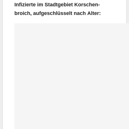
Infi­zier­te im Stadt­ge­biet Kor­schen­
broich, auf­ge­schlüs­selt nach Alter: