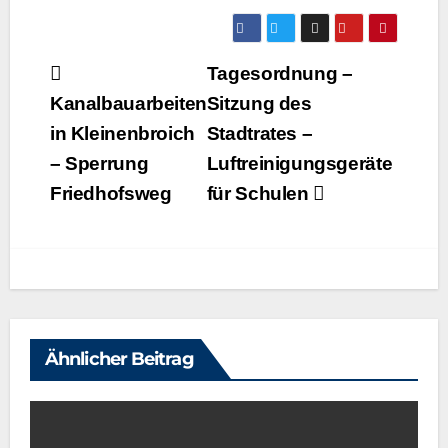
Beitragsnavigation
Tagesordnung –
Kanalbauarbeiten
Sitzung des
in Kleinenbroich
Stadtrates –
– Sperrung
Luftreinigungsgeräte
Friedhofsweg
für Schulen
Ähnlicher Beitrag