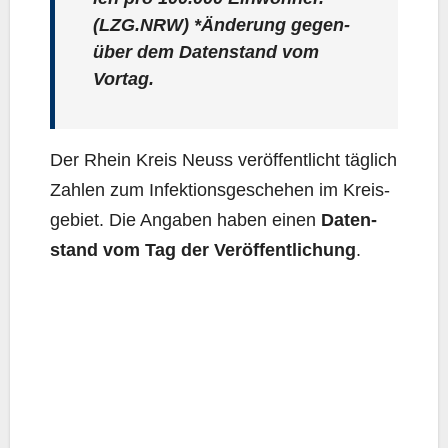
(LZG.NRW) *Ände­rung gegen­
über dem Daten­stand vom
Vortag.
Der Rhein Kreis Neuss ver­öf­fent­licht täg­lich
Zah­len zum Infek­ti­ons­ge­sche­hen im Kreis­
ge­biet. Die Anga­ben haben einen
Daten­
stand vom Tag der Ver­öf­fent­li­chung
.