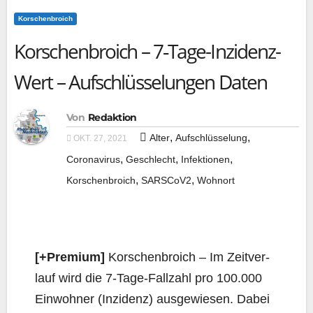
Korschenbroich
Korschenbroich – 7‑Tage-Inzidenz-
Wert – Aufschlüsselungen Daten
Von
Redaktion
,
,
Alter
Aufschlüsselung
OKT. 27, 2021
,
,
,
Coronavirus
Geschlecht
Infektionen
,
,
Korschenbroich
SARSCoV2
Wohnort
[+Pre­mi­um]
Kor­schen­broich – Im Zeit­ver­
lauf wird die 7‑Ta­ge-Fall­zahl pro 100.000
Ein­woh­ner (Inzi­denz) aus­ge­wie­sen. Dabei