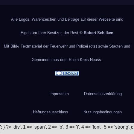
Alle Logos, Warenzeichen und Beiträge auf dieser Webseite sind
Eigentum Ihrer Besitzer, der Rest
© Robert Schilken
Mit Bild-/ Textmaterial der Feuerwehr und Polizei (ots) sowie Städten und
Gemeinden aus dem Rhein-Kreis Neuss.
Impressum
Datenschutzerklärung
Haftungsausschluss
Nutzungsbedingungen
'; } ?>
'div', 1 => 'span', 2 => 'b', 3 => 'i', 4 => 'font', 5 => 'strong',);