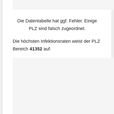
Die Daten­ta­bel­le hat ggf. Feh­ler. Eini­ge
PLZ sind falsch zugeordnet.
Die höchs­ten Infek­ti­ons­ra­ten weist der PLZ
Bereich
41352
auf.