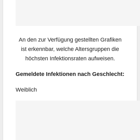
An den zur Ver­fü­gung gestell­ten Gra­fi­ken
ist erkenn­bar, wel­che Alters­grup­pen die
höchs­ten Infek­ti­ons­ra­ten aufweisen.
Gemel­de­te Infek­tio­nen nach Geschlecht:
Weib­lich