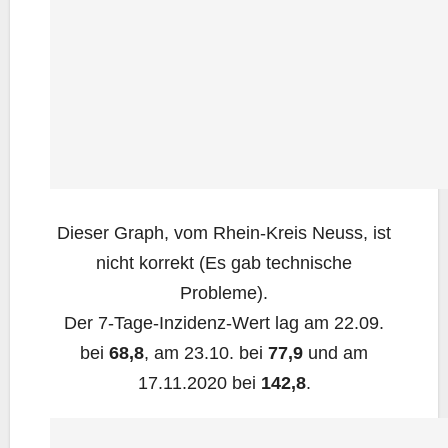
Die­ser Graph, vom Rhein-Kreis Neuss, ist
nicht kor­rekt (Es gab tech­ni­sche
Probleme).
Der 7‑Ta­ge-Inzi­denz-Wert lag am 22.09.
bei
68,8
, am 23.10. bei
77,9
und am
17.11.2020 bei
142,8
.