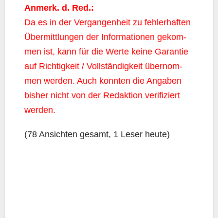
Anmerk. d. Red.:
Da es in der Ver­gan­gen­heit zu feh­ler­haf­ten
Über­mitt­lun­gen der Infor­ma­tio­nen gekom­
men ist, kann für die Wer­te kei­ne Garan­tie
auf Rich­tig­keit / Voll­stän­dig­keit über­nom­
men wer­den. Auch konn­ten die Anga­ben
bis­her nicht von der Redak­ti­on veri­fi­ziert
werden.
(78 Ansich­ten gesamt, 1 Leser heute)