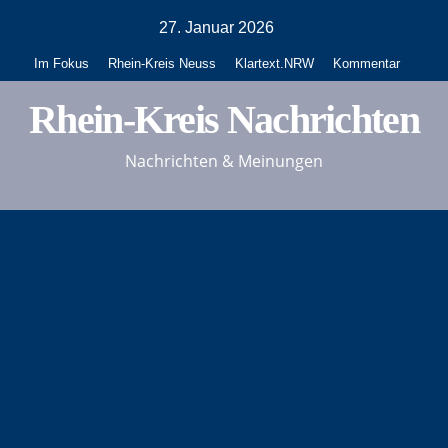
Zum
27. Januar 2026
Inhalt
Im Fokus
Rhein-Kreis Neuss
Klartext.NRW
Kommentar
springen
Rhein-Kreis Nachrichten
Nachrichten & Meinungen