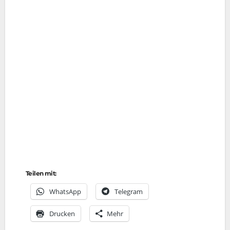
Teilen mit:
Whats­App
Tele­gram
Dru­cken
Mehr