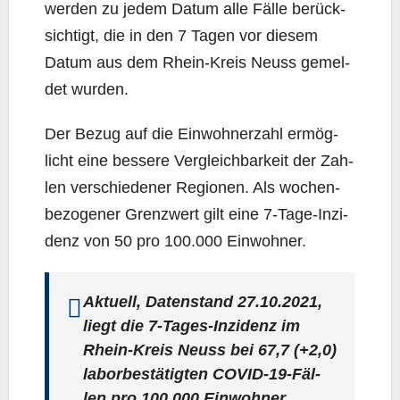
wer­den zu jedem Datum alle Fäl­le berück­
sich­tigt, die in den 7 Tagen vor die­sem
Datum aus dem Rhein-Kreis Neuss gemel­
det wurden.
Der Bezug auf die Ein­woh­ner­zahl ermög­
licht eine bes­se­re Ver­gleich­bar­keit der Zah­
len ver­schie­de­ner Regio­nen. Als wochen­
be­zo­ge­ner Grenz­wert gilt eine 7‑Ta­ge-Inzi­
denz von 50 pro 100.000 Einwohner.
Aktu­ell, Daten­stand 27.10.2021,
liegt die 7‑Ta­ges-Inzi­denz im
Rhein-Kreis Neuss bei
67,7
(+2,0)
labor­be­stä­tig­ten COVID-19-Fäl­
len pro 100.000 Ein­woh­ner.