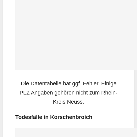
Die Daten­ta­bel­le hat ggf. Feh­ler. Eini­ge
PLZ Anga­ben gehö­ren nicht zum Rhein-
Kreis Neuss.
Todes­fäl­le in Korschenbroich