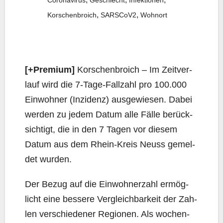
Coronavirus
Geschlecht
Infektionen
,
,
Korschenbroich
SARSCoV2
Wohnort
[+Pre­mi­um]
Kor­schen­broich – Im Zeit­ver­
lauf wird die 7‑Ta­ge-Fall­zahl pro 100.000
Ein­woh­ner (Inzi­denz) aus­ge­wie­sen. Dabei
wer­den zu jedem Datum alle Fäl­le berück­
sich­tigt, die in den 7 Tagen vor die­sem
Datum aus dem Rhein-Kreis Neuss gemel­
det wurden.
Der Bezug auf die Ein­woh­ner­zahl ermög­
licht eine bes­se­re Ver­gleich­bar­keit der Zah­
len ver­schie­de­ner Regio­nen. Als wochen­