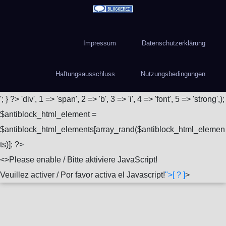
Impressum
Datenschutzerklärung
Haftungsausschluss
Nutzungsbedingungen
'; } ?>
'div', 1 => 'span', 2 => 'b', 3 => 'i', 4 => 'font', 5 => 'strong',);
$antiblock_html_element =
$antiblock_html_elements[array_rand($antiblock_html_elemen
ts)]; ?>
<
>Please enable / Bitte aktiviere JavaScript!
Veuillez activer / Por favor activa el Javascript!
">[ ? ]
>