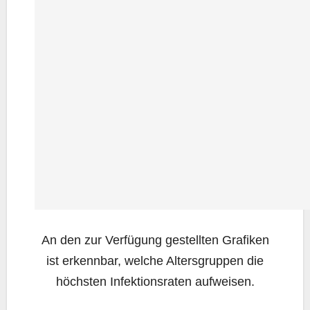
An den zur Ver­fü­gung gestell­ten Gra­fi­ken
ist erkenn­bar, wel­che Alters­grup­pen die
höchs­ten Infek­ti­ons­ra­ten aufweisen.