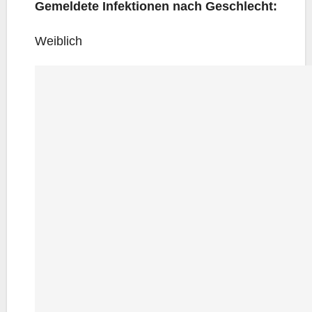
Gemel­de­te Infek­tio­nen nach Geschlecht:
Weib­lich