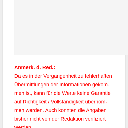
Anmerk. d. Red.:
Da es in der Ver­gan­gen­heit zu feh­ler­haf­ten
Über­mitt­lun­gen der Infor­ma­tio­nen gekom­
men ist, kann für die Wer­te kei­ne Garan­tie
auf Rich­tig­keit / Voll­stän­dig­keit über­nom­
men wer­den. Auch konn­ten die Anga­ben
bis­her nicht von der Redak­ti­on veri­fi­ziert
werden.