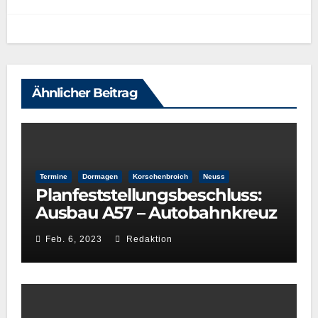
Ähnlicher Beitrag
Termine
Dormagen
Korschenbroich
Neuss
Planfeststellungsbeschluss:
Ausbau A57 – Autobahnkreuz
Neuss-West und
Feb. 6, 2023
Redaktion
Reuschenberg