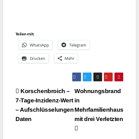
Teilen mit:
Whats­App
Tele­gram
Dru­cken
Mehr
Beitragsnavigation
Korschenbroich –
Wohnungsbrand
7‑Tage-Inzidenz-Wert
in
– Aufschlüsselungen
Mehrfamilienhaus
Daten
mit drei Verletzten