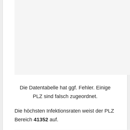
Die Daten­ta­bel­le hat ggf. Feh­ler. Eini­ge
PLZ sind falsch zugeordnet.
Die höchs­ten Infek­ti­ons­ra­ten weist der PLZ
Bereich
41352
auf.