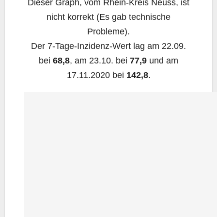
Die­ser Graph, vom Rhein-Kreis Neuss, ist
nicht kor­rekt (Es gab tech­ni­sche
Probleme).
Der 7‑Ta­ge-Inzi­denz-Wert lag am 22.09.
bei
68,8
, am 23.10. bei
77,9
und am
17.11.2020 bei
142,8
.