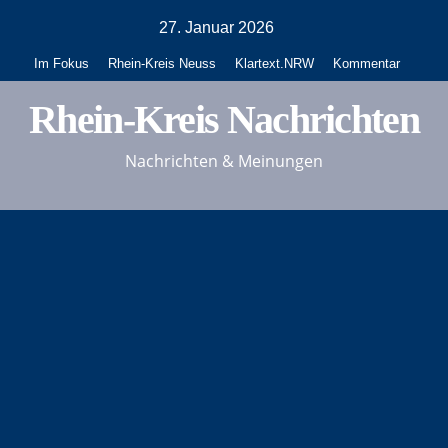
Zum
27. Januar 2026
Inhalt
Im Fokus
Rhein-Kreis Neuss
Klartext.NRW
Kommentar
springen
Rhein-Kreis Nachrichten
Nachrichten & Meinungen