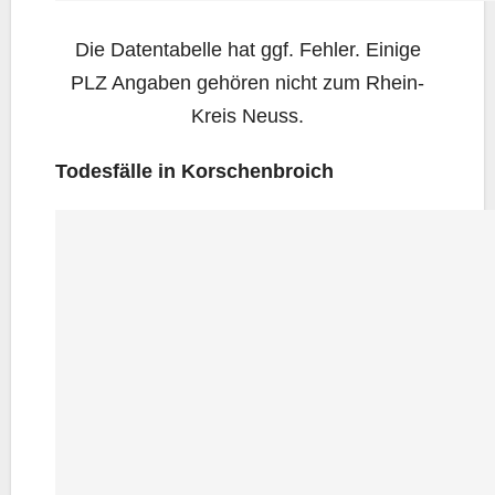
Die Daten­ta­bel­le hat ggf. Feh­ler. Eini­ge
PLZ Anga­ben gehö­ren nicht zum Rhein-
Kreis Neuss.
Todes­fäl­le in Korschenbroich