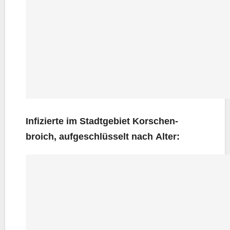
Infi­zier­te im Stadt­ge­biet Kor­schen­
broich, auf­ge­schlüs­selt nach Alter: