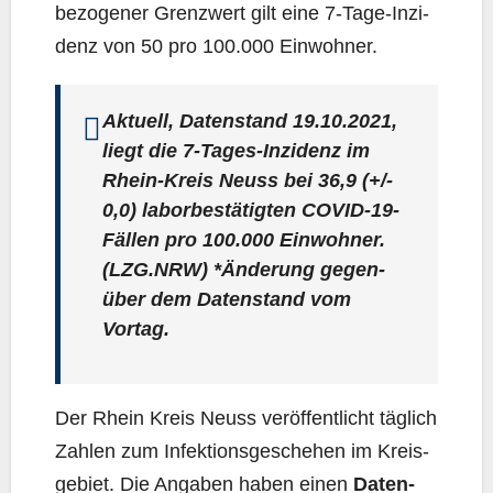
be­zo­ge­ner Grenz­wert gilt eine 7‑Ta­ge-Inzi­
denz von 50 pro 100.000 Einwohner.
Aktu­ell, Daten­stand 19.10.2021,
liegt die 7‑Ta­ges-Inzi­denz im
Rhein-Kreis Neuss bei
36,9
(+/-
0,0) labor­be­stä­tig­ten COVID-19-
Fäl­len pro 100.000 Ein­woh­ner.
(LZG.NRW) *Ände­rung gegen­
über dem Daten­stand vom
Vortag.
Der Rhein Kreis Neuss ver­öf­fent­licht täg­lich
Zah­len zum Infek­ti­ons­ge­sche­hen im Kreis­
ge­biet. Die Anga­ben haben einen
Daten­