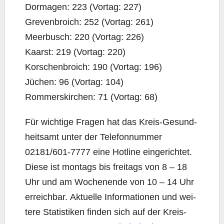
Dor­ma­gen: 223 (Vor­tag: 227)
Gre­ven­broich: 252 (Vor­tag: 261)
Meer­busch: 220 (Vor­tag: 226)
Kaarst: 219 (Vor­tag: 220)
Kor­schen­broich: 190 (Vor­tag: 196)
Jüchen: 96 (Vor­tag: 104)
Rom­mers­kir­chen: 71 (Vor­tag: 68)
Für wich­ti­ge Fra­gen hat das Kreis-Gesund­
heits­amt unter der Tele­fon­num­mer
02181/601‑7777 eine Hot­line ein­ge­rich­tet.
Die­se ist mon­tags bis frei­tags von 8 – 18
Uhr und am Wochen­en­de von 10 – 14 Uhr
erreich­bar. Aktu­el­le Infor­ma­tio­nen und wei­
te­re Sta­tis­ti­ken fin­den sich auf der Kreis-