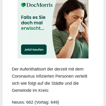
Der Auf­ent­halts­ort der der­zeit mit dem
Coro­na­vi­rus infi­zier­ten Per­so­nen ver­teilt
sich wie folgt auf die Städ­te und die
Gemein­de im Kreis:
Neuss: 662 (Vor­tag: 649)