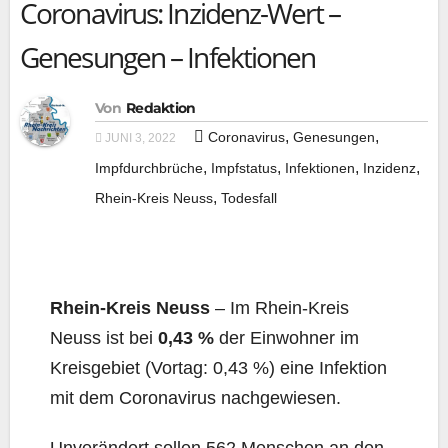
Coronavirus: Inzidenz-Wert –
Genesungen – Infektionen
Von
Redaktion
,
,
Coronavirus
Genesungen
JUNI 3, 2022
,
,
,
,
Impfdurchbrüche
Impfstatus
Infektionen
Inzidenz
,
Rhein-Kreis Neuss
Todesfall
Rhein-Kreis Neuss
– Im Rhein-Kreis
Neuss ist bei
0,43 %
der Ein­woh­ner im
Kreis­ge­biet (Vor­tag: 0,43 %) eine Infek­ti­on
mit dem Coro­na­vi­rus nachgewiesen.