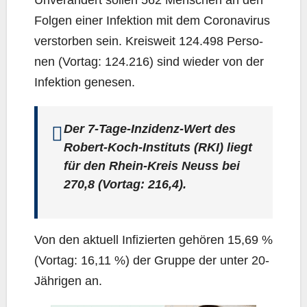
Unver­än­dert sol­len 562 Men­schen an den
Fol­gen einer Infek­ti­on mit dem Coro­na­vi­rus
ver­stor­ben sein. Kreis­weit 124.498 Per­so­
nen (Vor­tag: 124.216) sind wie­der von der
Infek­ti­on genesen.
Der 7‑Ta­ge-Inzi­denz-Wert des
Robert-Koch-Insti­tuts (RKI) liegt
für den Rhein-Kreis Neuss bei
270,8 (Vor­tag: 216,4).
Von den aktu­ell Infi­zier­ten gehö­ren 15,69 %
(Vor­tag: 16,11 %) der Grup­pe der unter 20-
Jäh­ri­gen an.