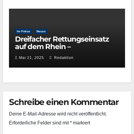
Im Fokus
Neuss
Dreifacher Rettungseinsatz
auf dem Rhein –
Wasserwacht Neuss beweist
Mai 21, 2025
Redaktion
schnelle Reaktionsfähigkeit
Schreibe einen Kommentar
Deine E-Mail-Adresse wird nicht veröffentlicht.
Erforderliche Felder sind mit
*
markiert