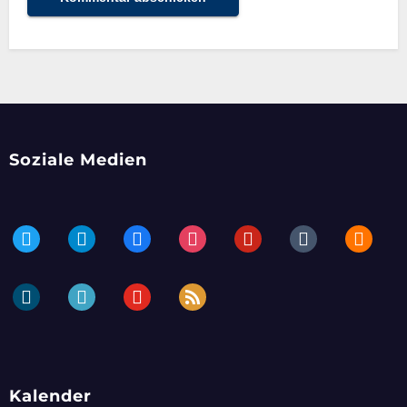
Soziale Medien
twitter
telegram
facebook
instagram
pinterest
tumblr
blogger
dailymotion
periscope
youtube
rss
Kalender