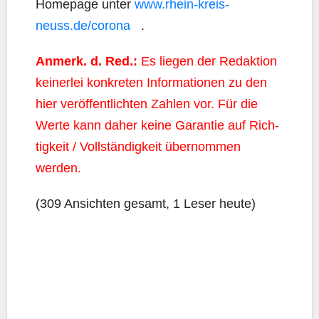
Home­page unter
www.rhein-kreis-
neuss.de/corona
.
Anmerk. d. Red.:
Es lie­gen der Redak­ti­on
kei­ner­lei kon­kre­ten Infor­ma­tio­nen zu den
hier ver­öf­fent­lich­ten Zah­len vor. Für die
Wer­te kann daher kei­ne Garan­tie auf Rich­
tig­keit / Voll­stän­dig­keit über­nom­men
werden.
(309 Ansich­ten gesamt, 1 Leser heute)