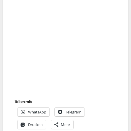
Teilen mit:
Whats­App
Tele­gram
Dru­cken
Mehr