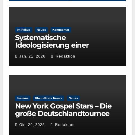
Im Fokus
Neuss
Kommentar
Systematische
Ideologisierung einer
Kulturentscheidung: Die Rolle
Jan. 21, 2026
Redaktion
der GRÜNEN im
Kulturausschuss
Termine
Rhein-Kreis Neuss
Neuss
New York Gospel Stars – Die
große Deutschlandtournee
2025/26
Okt. 29, 2025
Redaktion