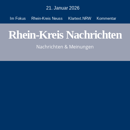
Zum
21. Januar 2026
Inhalt
Im Fokus
Rhein-Kreis Neuss
Klartext.NRW
Kommentar
springen
Rhein-Kreis Nachrichten
Nachrichten & Meinungen