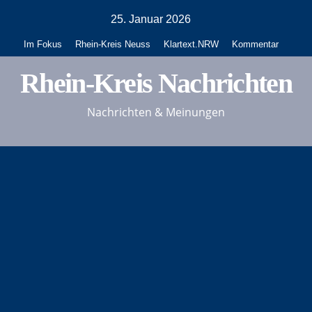
Zum
25. Januar 2026
Inhalt
Im Fokus
Rhein-Kreis Neuss
Klartext.NRW
Kommentar
springen
Rhein-Kreis Nachrichten
Nachrichten & Meinungen