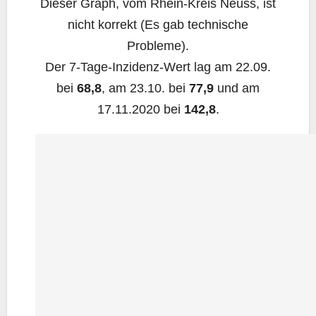
Die­ser Graph, vom Rhein-Kreis Neuss, ist
nicht kor­rekt (Es gab tech­ni­sche
Probleme).
Der 7‑Ta­ge-Inzi­denz-Wert lag am 22.09.
bei
68,8
, am 23.10. bei
77,9
und am
17.11.2020 bei
142,8
.