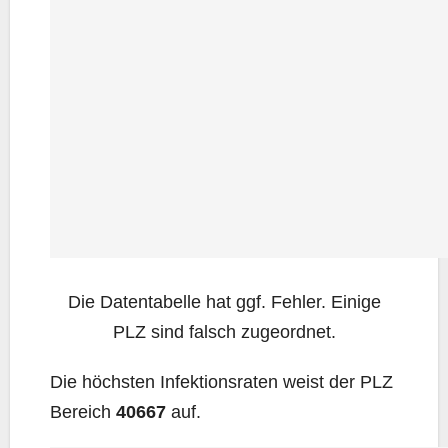
Die Daten­ta­bel­le hat ggf. Feh­ler. Eini­ge
PLZ sind falsch zugeordnet.
Die höchs­ten Infek­ti­ons­ra­ten weist der PLZ
Bereich
40667
auf.