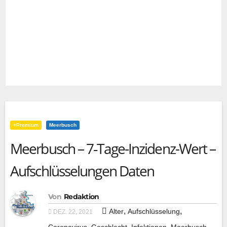
+Premium
Meerbusch
Meerbusch – 7‑Tage-Inzidenz-Wert –
Aufschlüsselungen Daten
Von
Redaktion
,
,
Alter
Aufschlüsselung
DEZ. 22, 2021
,
,
,
,