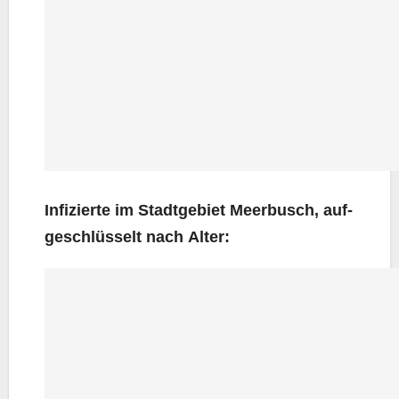
Infi­zier­te im Stadt­ge­biet Meer­busch, auf­
ge­schlüs­selt nach Alter: