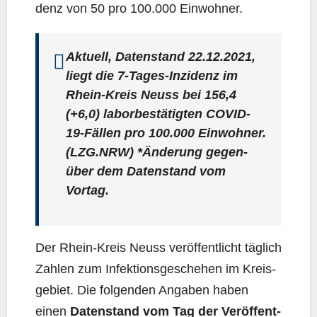
denz von 50 pro 100.000 Einwohner.
Aktu­ell, Daten­stand 22.12.2021,
liegt die 7‑Ta­ges-Inzi­denz im
Rhein-Kreis Neuss bei
156,4
(+6,0) labor­be­stä­tig­ten COVID-
19-Fäl­len pro 100.000 Ein­woh­ner.
(LZG.NRW) *Ände­rung gegen­
über dem Daten­stand vom
Vortag.
Der Rhein-Kreis Neuss ver­öf­fent­licht täg­lich
Zah­len zum Infek­ti­ons­ge­sche­hen im Kreis­
ge­biet. Die fol­gen­den Anga­ben haben
einen
Daten­stand vom Tag der Ver­öf­fent­