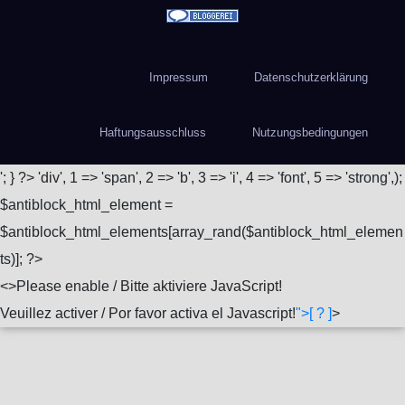
Impressum
Datenschutzerklärung
Haftungsausschluss
Nutzungsbedingungen
'; } ?>
'div', 1 => 'span', 2 => 'b', 3 => 'i', 4 => 'font', 5 => 'strong',);
$antiblock_html_element =
$antiblock_html_elements[array_rand($antiblock_html_elemen
ts)]; ?>
<
>Please enable / Bitte aktiviere JavaScript!
Veuillez activer / Por favor activa el Javascript!
">[ ? ]
>