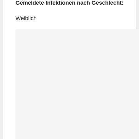
Gemel­de­te Infek­tio­nen nach Geschlecht:
Weib­lich