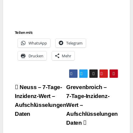
Teilen mit:
Whats­App
Tele­gram
Dru­cken
Mehr
Beitragsnavigation
Neuss – 7‑Tage-
Grevenbroich –
Inzidenz-Wert –
7‑Tage-Inzidenz-
Aufschlüsselungen
Wert –
Daten
Aufschlüsselungen
Daten