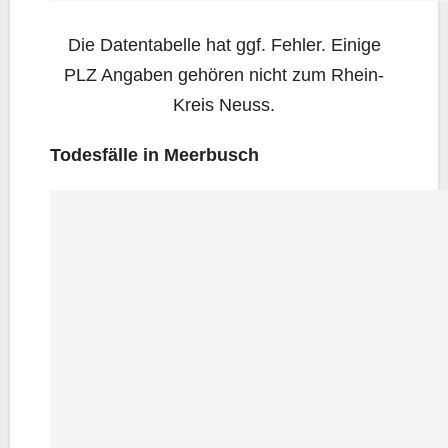
Die Daten­ta­bel­le hat ggf. Feh­ler. Eini­ge
PLZ Anga­ben gehö­ren nicht zum Rhein-
Kreis Neuss.
Todes­fäl­le in Meerbusch