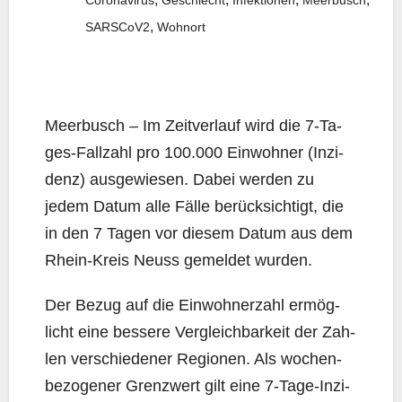
Coronavirus
Geschlecht
Infektionen
Meerbusch
,
SARSCoV2
Wohnort
Meer­busch – Im Zeit­ver­lauf wird die 7‑Ta­
ges-Fall­zahl pro 100.000 Ein­woh­ner (Inzi­
denz) aus­ge­wie­sen. Dabei wer­den zu
jedem Datum alle Fäl­le berück­sich­tigt, die
in den 7 Tagen vor die­sem Datum aus dem
Rhein-Kreis Neuss gemel­det wurden.
Der Bezug auf die Ein­woh­ner­zahl ermög­
licht eine bes­se­re Ver­gleich­bar­keit der Zah­
len ver­schie­de­ner Regio­nen. Als wochen­
be­zo­ge­ner Grenz­wert gilt eine 7‑Ta­ge-Inzi­