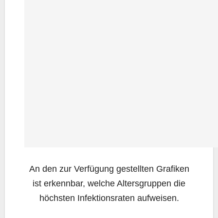
An den zur Ver­fü­gung gestell­ten Gra­fi­ken
ist erkenn­bar, wel­che Alters­grup­pen die
höchs­ten Infek­ti­ons­ra­ten aufweisen.