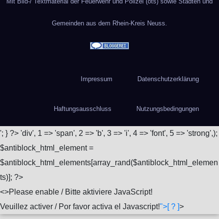
Mit Bild-/ Textmaterial der Feuerwehr und Polizei (ots) sowie Städten und
Gemeinden aus dem Rhein-Kreis Neuss.
Impressum
Datenschutzerklärung
Haftungsausschluss
Nutzungsbedingungen
'; } ?>
'div', 1 => 'span', 2 => 'b', 3 => 'i', 4 => 'font', 5 => 'strong',);
$antiblock_html_element =
$antiblock_html_elements[array_rand($antiblock_html_elemen
ts)]; ?>
<
>Please enable / Bitte aktiviere JavaScript!
Veuillez activer / Por favor activa el Javascript!
">[ ? ]
>