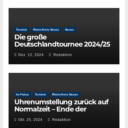
Termine
Rhein-Kreis Neuss
Neuss
Die große
Deutschlandtournee 2024/25
– New York Gospel Stars
Dez. 12, 2024
Redaktion
Im Fokus
Termine
Rhein-Kreis Neuss
Uhrenumstellung zurück auf
Normalzeit – Ende der
Sommerzeit
Okt. 25, 2024
Redaktion