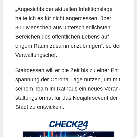
„Ange­sichts der aktu­el­len Infek­ti­ons­la­ge
hal­te ich es für nicht ange­mes­sen, über
300 Men­schen aus unter­schied­lichs­ten
Berei­chen des öffent­li­chen Lebens auf
engem Raum zusam­men­zu­brin­gen“, so der
Verwaltungschef.
Statt­des­sen will er die Zeit bis zu einer Ent­
span­nung der Coro­na-Lage nut­zen, um mit
sei­nem Team im Rat­haus ein neu­es Ver­an­
stal­tungs­for­mat für das Neu­jahrs­e­vent der
Stadt zu entwickeln.