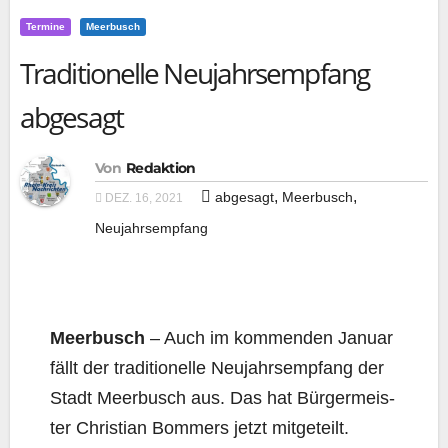
Termine
Meerbusch
Traditionelle Neujahrsempfang
abgesagt
Von
Redaktion
,
,
abgesagt
Meerbusch
DEZ. 16, 2021
Neujahrsempfang
Meer­busch
– Auch im kom­men­den Janu­ar
fällt der tra­di­tio­nel­le Neu­jahrs­emp­fang der
Stadt Meer­busch aus. Das hat Bür­ger­meis­
ter Chris­ti­an Bom­mers jetzt mitgeteilt.