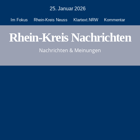
Zum
25. Januar 2026
Inhalt
Im Fokus
Rhein-Kreis Neuss
Klartext.NRW
Kommentar
springen
Rhein-Kreis Nachrichten
Nachrichten & Meinungen