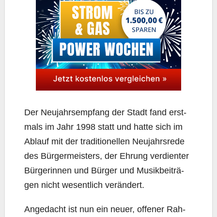
Der Neu­jahrs­emp­fang der Stadt fand erst­
mals im Jahr 1998 statt und hat­te sich im
Ablauf mit der tra­di­tio­nel­len Neu­jahrs­re­de
des Bür­ger­meis­ters, der Ehrung ver­dien­ter
Bür­ge­rin­nen und Bür­ger und Musik­bei­trä­
gen nicht wesent­lich verändert.
Ange­dacht ist nun ein neu­er, offe­ner Rah­