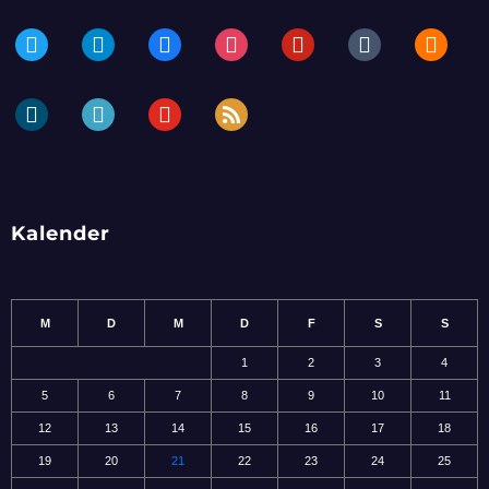
twitter
telegram
facebook
instagram
pinterest
tumblr
blogger
dailymotion
periscope
youtube
rss
Kalender
M
D
M
D
F
S
S
1
2
3
4
5
6
7
8
9
10
11
12
13
14
15
16
17
18
19
20
21
22
23
24
25