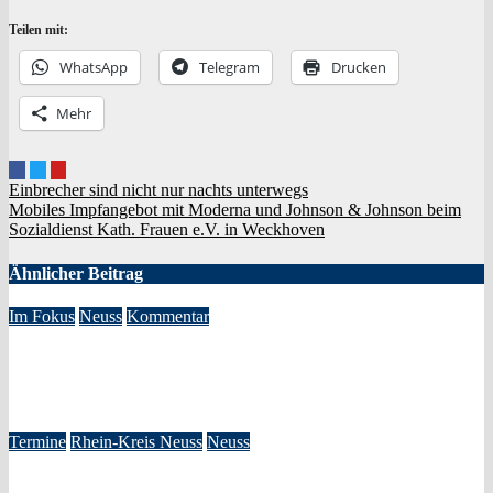
Teilen mit:
Whats­App
Tele­gram
Dru­cken
Mehr
Beitragsnavigation
Einbrecher sind nicht nur nachts unterwegs
Mobiles Impfangebot mit Moderna und Johnson & Johnson beim
Sozialdienst Kath. Frauen e.V. in Weckhoven
Ähnlicher Beitrag
Im Fokus
Neuss
Kommentar
Systematische Ideologisierung einer Kulturentscheidung: Die
Rolle der GRÜNEN im Kulturausschuss
Jan. 21, 2026
Redaktion
Termine
Rhein-Kreis Neuss
Neuss
New York Gospel Stars – Die große Deutschlandtournee