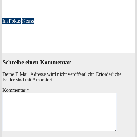
2025/26
Okt. 29, 2025
Redaktion
Im Fokus
Neuss
Dreifacher Rettungseinsatz auf dem Rhein – Wasserwacht
Neuss beweist schnelle Reaktionsfähigkeit
Mai 21, 2025
Redaktion
Schreibe einen Kommentar
Deine E-Mail-Adresse wird nicht veröffentlicht.
Erforderliche
Felder sind mit
*
markiert
Kommentar
*