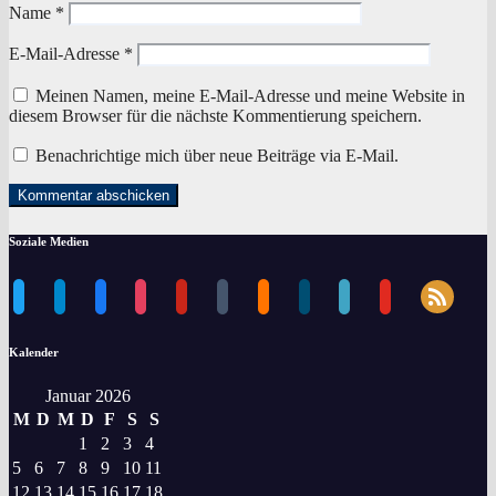
Name
*
E-Mail-Adresse
*
Meinen Namen, meine E-Mail-Adresse und meine Website in
diesem Browser für die nächste Kommentierung speichern.
Benachrichtige mich über neue Beiträge via E-Mail.
Soziale Medien
rss
twitter
telegram
facebook
instagram
pinterest
tumblr
blogger
dailymotion
periscope
youtube
Kalender
Januar 2026
M
D
M
D
F
S
S
1
2
3
4
5
6
7
8
9
10
11
12
13
14
15
16
17
18