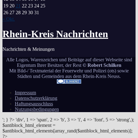
19
20
21
22
23
24
25
26
27
28
29
30
31
« Okt.
Rhein-Kreis Nachrichten
Nachrichten & Meinungen
Alle Logos, Warenzeichen und Beiträge auf dieser Webseite sind
Eigentum Ihrer Besitzer, der Rest
© Robert Schilken
Mit Bild-/ Textmaterial der Feuerwehr und Polizei (ots) sowie
Städten und Gemeinden aus dem Rhein-Kreis Neuss.
Impressum
Datenschutzerklärung
Haftungsausschluss
Nutzungsbedingungen
'; } ?>
'div', 1 => 'span', 2 => 'b', 3 => 'i', 4 => 'font', 5 => 'strong',);
$antiblock_html_element =
$antiblock_html_elements[array_rand($antiblock_html_elements)];
?>