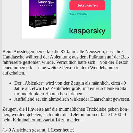
Beim Aus­stei­gen bemerk­te die 85 Jah­re alte Neus­se­rin, dass ihre
Hand­ta­sche wäh­rend der Ablen­kung aus dem Fuß­raum auf der Bei­
fah­rer­sei­te gestoh­len wur­de. Ver­mut­lich hat­te sich – von der Bestoh­
le­nen unbe­merkt – eine wei­te­re Per­son in dem Wen­de­ham­mer
aufgehalten.
Der „Ablen­ker“ wird von der Zeu­gin als männ­lich, cir­ca 40
Jah­re alt, etwa 162 Zen­ti­me­ter groß, mit einer schlan­ken Sta­
tur und dunk­len Haa­ren beschrieben.
Auf­fal­lend sei ein alt­mo­disch wir­ken­der Haar­schnitt gewesen.
Zeu­gen, die Hin­wei­se auf die mut­maß­li­chen Trick­die­be geben kön­
nen, wer­den gebe­ten, sich unter der Tele­fon­num­mer 02131 300–0
beim Kri­mi­nal­kom­mis­sa­ri­at 14 zu melden.
(140 Ansich­ten gesamt, 1 Leser heute)