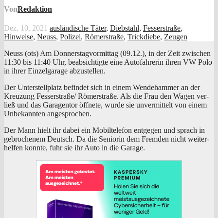
Von
Redaktion
Dez. 10, 2021
ausländische Täter
,
Diebstahl
,
Fesserstraße
,
Hinweise
,
Neuss
,
Polizei
,
Römerstraße
,
Trickdiebe
,
Zeugen
Neuss (ots) Am Don­ners­tag­vor­mit­tag (09.12.), in der Zeit zwi­schen
11:30 bis 11:40 Uhr, beab­sich­tig­te eine Auto­fah­re­rin ihren VW Polo
in ihrer Ein­zel­ga­ra­ge abzustellen.
Der Unter­stell­platz befin­det sich in einem Wen­de­ham­mer an der
Kreu­zung Fesserstraße/ Römer­stra­ße. Als die Frau den Wagen ver­
ließ und das Gara­gen­tor öff­ne­te, wur­de sie unver­mit­telt von einem
Unbe­kann­ten angesprochen.
Der Mann hielt ihr dabei ein Mobil­te­le­fon ent­ge­gen und sprach in
gebro­che­nem Deutsch. Da die Senio­rin dem Frem­den nicht wei­ter­
hel­fen konn­te, fuhr sie ihr Auto in die Garage.