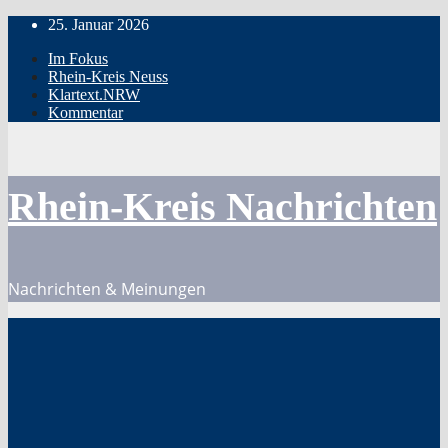
Zum
25. Januar 2026
Inhalt
Im Fokus
springen
Rhein-Kreis Neuss
Klartext.NRW
Kommentar
Rhein-Kreis Nachrichten
Nachrichten & Meinungen