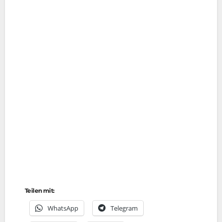
Teilen mit:
Whats­App
Tele­gram