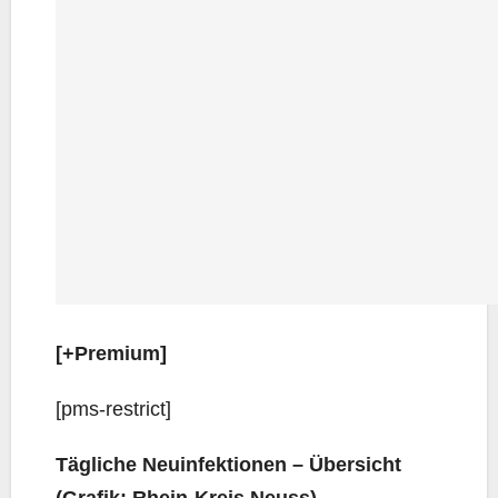
[+Pre­mi­um]
[pms-rest­rict]
Täg­li­che Neu­in­fek­tio­nen – Über­sicht