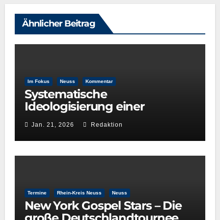
Ähnlicher Beitrag
Im Fokus
Neuss
Kommentar
Systematische
Ideologisierung einer
Kulturentscheidung: Die Rolle
Jan. 21, 2026
Redaktion
der GRÜNEN im
Kulturausschuss
Termine
Rhein-Kreis Neuss
Neuss
New York Gospel Stars – Die
große Deutschlandtournee