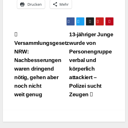
Dru­cken
Mehr
Beitragsnavigation
13-jähriger Junge
Versammlungsgesetz
wurde von
NRW:
Personengruppe
Nachbesserungen
verbal und
waren dringend
körperlich
nötig, gehen aber
attackiert –
noch nicht
Polizei sucht
weit genug
Zeugen