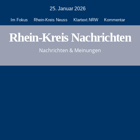
Zum
25. Januar 2026
Inhalt
Im Fokus
Rhein-Kreis Neuss
Klartext.NRW
Kommentar
springen
Rhein-Kreis Nachrichten
Nachrichten & Meinungen