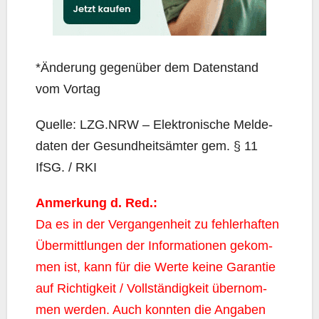
*Ände­rung gegen­über dem Daten­stand
vom Vortag
Quel­le: LZG.NRW – Elek­tro­ni­sche Mel­de­
da­ten der Gesund­heits­äm­ter gem. § 11
IfSG. / RKI
Anmer­kung d. Red.:
Da es in der Ver­gan­gen­heit zu feh­ler­haf­ten
Über­mitt­lun­gen der Infor­ma­tio­nen gekom­
men ist, kann für die Wer­te kei­ne Garan­tie
auf Rich­tig­keit / Voll­stän­dig­keit über­nom­
men wer­den. Auch konn­ten die Anga­ben