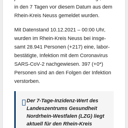
in den 7 Tagen vor die­sem Datum aus dem
Rhein-Kreis Neuss gemel­det wurden.
Mit Daten­stand 10.12.2021 – 00:00 Uhr,
wur­den im Rhein-Kreis Neuss bei ins­ge­
samt 28.941 Per­so­nen (+217) eine, labor­
be­stä­tig­te, Infek­ti­on mit dem Coro­na­vi­rus
SARS-CoV‑2 nach­ge­wie­sen. 397 (+0*)
Per­so­nen sind an den Fol­gen der Infek­ti­on
verstorben.
Der 7‑Ta­ge-Inzi­denz-Wert des
Lan­des­zen­trums Gesund­heit
Nord­rhein-West­fa­len (LZG) liegt
aktu­ell für den Rhein-Kreis