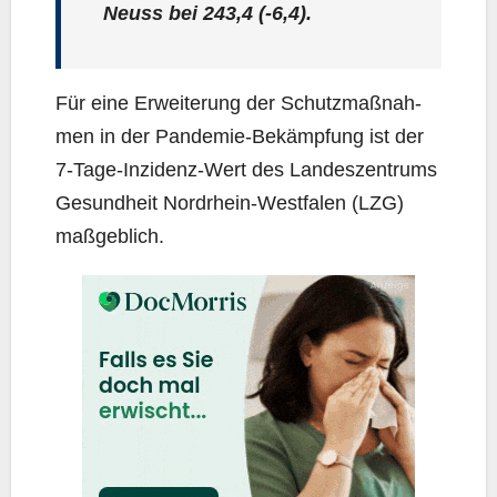
Neuss bei
243,4
(-6,4).
Für eine Erwei­te­rung der Schutz­maß­nah­
men in der Pan­de­mie-Bekämp­fung ist der
7‑Ta­ge-Inzi­denz-Wert des Lan­des­zen­trums
Gesund­heit Nord­rhein-West­fa­len (LZG)
maßgeblich.