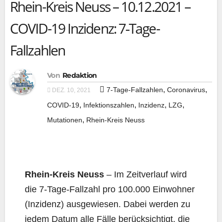
Rhein-Kreis Neuss – 10.12.2021 –
COVID-19 Inzidenz: 7‑Tage-
Fallzahlen
Von
Redaktion
,
,
7-Tage-Fallzahlen
Coronavirus
DEZ. 10, 2021
,
,
,
,
COVID-19
Infektionszahlen
Inzidenz
LZG
,
Mutationen
Rhein-Kreis Neuss
Rhein-Kreis Neuss
– Im Zeit­ver­lauf wird
die 7‑Ta­ge-Fall­zahl pro 100.000 Ein­woh­ner
(Inzi­denz) aus­ge­wie­sen. Dabei wer­den zu
jedem Datum alle Fäl­le berück­sich­tigt, die