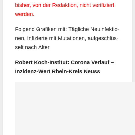
bis­her, von der Redak­ti­on, nicht veri­fi­ziert
werden.
Fol­gend Gra­fi­ken mit: Täg­li­che Neu­in­fek­tio­
nen, Infi­zier­te mit Muta­tio­nen, auf­ge­schlüs­
selt nach Alter
Robert Koch-Insti­tut: Coro­na Ver­lauf –
Inzi­denz-Wert Rhein-Kreis Neuss