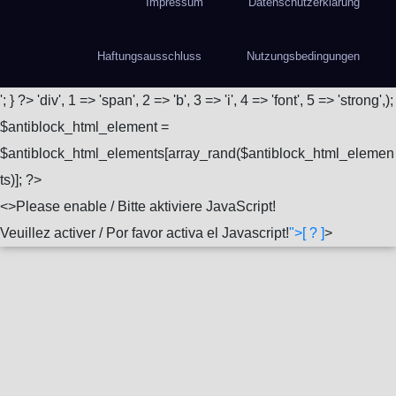
Impressum
Datenschutzerklärung
Haftungsausschluss
Nutzungsbedingungen
'; } ?>
'div', 1 => 'span', 2 => 'b', 3 => 'i', 4 => 'font', 5 => 'strong',);
$antiblock_html_element =
$antiblock_html_elements[array_rand($antiblock_html_elemen
ts)]; ?>
<
>Please enable / Bitte aktiviere JavaScript!
Veuillez activer / Por favor activa el Javascript!
">[ ? ]
>