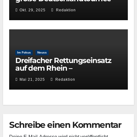
2025/26
Okt. 29, 2025
Redaktion
Im Fokus
Neuss
Dreifacher Rettungseinsatz
auf dem Rhein –
Wasserwacht Neuss beweist
Mai 21, 2025
Redaktion
schnelle Reaktionsfähigkeit
Schreibe einen Kommentar
Deine E-Mail-Adresse wird nicht veröffentlicht.