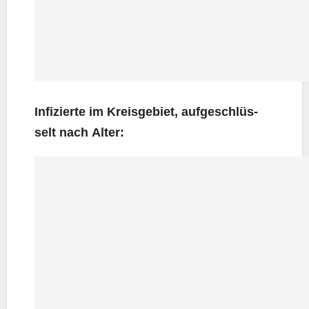
Infi­zier­te im Kreis­ge­biet, auf­ge­schlüs­
selt nach Alter: