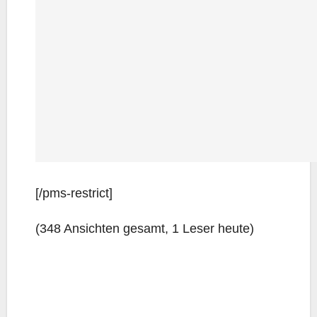
[/pms-rest­rict]
(348 Ansich­ten gesamt, 1 Leser heute)