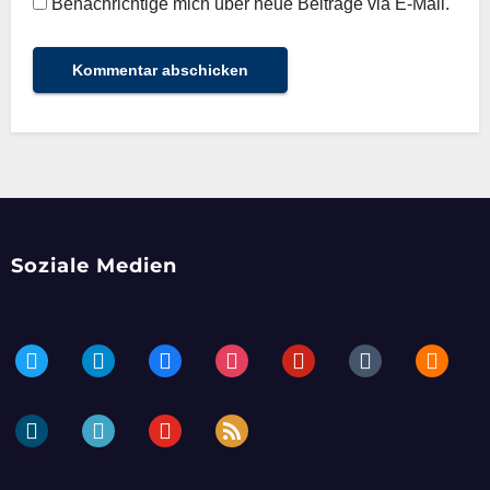
Benachrichtige mich über neue Beiträge via E-Mail.
Soziale Medien
twitter
telegram
facebook
instagram
pinterest
tumblr
blogger
dailymotion
periscope
youtube
rss