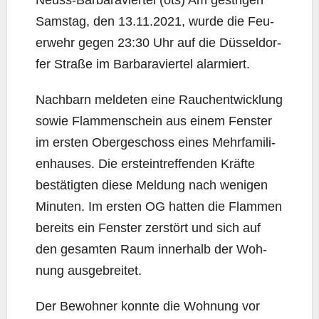
Neuss-Bar­ba­ra­vier­tel (ots) Am gest­ri­gen
Sams­tag, den 13.11.2021, wur­de die Feu­
er­wehr gegen 23:30 Uhr auf die Düs­sel­dor­
fer Stra­ße im Bar­ba­ra­vier­tel alarmiert.
Nach­barn mel­de­ten eine Rauch­ent­wick­lung
sowie Flam­men­schein aus einem Fens­ter
im ers­ten Ober­ge­schoss eines Mehr­fa­mi­li­
en­hau­ses. Die erst­ein­tref­fen­den Kräf­te
bestä­tig­ten die­se Mel­dung nach weni­gen
Minu­ten. Im ers­ten OG hat­ten die Flam­men
bereits ein Fens­ter zer­stört und sich auf
den gesam­ten Raum inner­halb der Woh­
nung ausgebreitet.
Der Bewoh­ner konn­te die Woh­nung vor