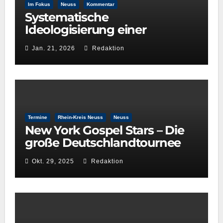
Im Fokus
Neuss
Kommentar
Systematische
Ideologisierung einer
Kulturentscheidung: Die Rolle
Jan. 21, 2026
Redaktion
der GRÜNEN im
Kulturausschuss
Termine
Rhein-Kreis Neuss
Neuss
New York Gospel Stars – Die
große Deutschlandtournee
2025/26
Okt. 29, 2025
Redaktion