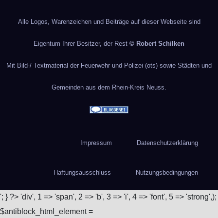
Alle Logos, Warenzeichen und Beiträge auf dieser Webseite sind
Eigentum Ihrer Besitzer, der Rest
© Robert Schilken
Mit Bild-/ Textmaterial der Feuerwehr und Polizei (ots) sowie Städten und
Gemeinden aus dem Rhein-Kreis Neuss.
Impressum
Datenschutzerklärung
Haftungsausschluss
Nutzungsbedingungen
'; } ?>
'div', 1 => 'span', 2 => 'b', 3 => 'i', 4 => 'font', 5 => 'strong',);
$antiblock_html_element =