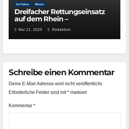
Im Fokus
Neuss
Dreifacher Rettungseinsatz
auf dem Rhein –
Wasserwacht Neuss beweist
Mai 21, 2025
Redaktion
schnelle Reaktionsfähigkeit
Schreibe einen Kommentar
Deine E-Mail-Adresse wird nicht veröffentlicht.
Erforderliche Felder sind mit
*
markiert
Kommentar
*