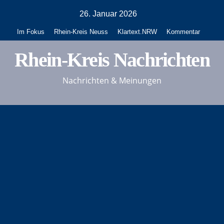
Zum
26. Januar 2026
Inhalt
Im Fokus
Rhein-Kreis Neuss
Klartext.NRW
Kommentar
springen
Rhein-Kreis Nachrichten
Nachrichten & Meinungen