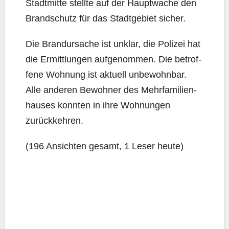
Stadt­mit­te stell­te auf der Haupt­wa­che den
Brand­schutz für das Stadt­ge­biet sicher.
Die Brand­ur­sa­che ist unklar, die Poli­zei hat
die Ermitt­lun­gen auf­ge­nom­men. Die betrof­
fe­ne Woh­nung ist aktu­ell unbe­wohn­bar.
Alle ande­ren Bewoh­ner des Mehr­fa­mi­li­en­
hau­ses konn­ten in ihre Woh­nun­gen
zurückkehren.
(196 Ansich­ten gesamt, 1 Leser heute)