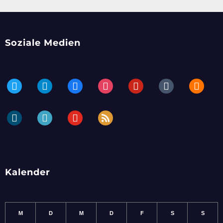
Soziale Medien
twitter
telegram
facebook
instagram
pinterest
tumblr
blogger
dailymotion
periscope
youtube
rss
Kalender
M
D
M
D
F
S
S