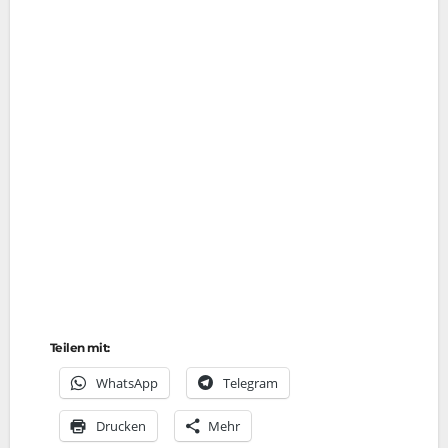
Teilen mit:
Whats­App
Tele­gram
Dru­cken
Mehr