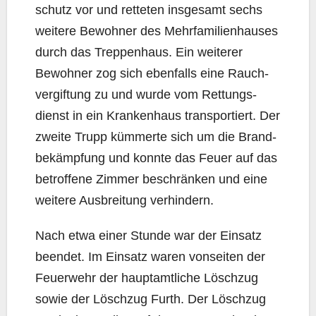
schutz vor und ret­te­ten ins­ge­samt sechs
wei­te­re Bewoh­ner des Mehr­fa­mi­li­en­hau­ses
durch das Trep­pen­haus. Ein wei­te­rer
Bewoh­ner zog sich eben­falls eine Rauch­
ver­gif­tung zu und wur­de vom Ret­tungs­
dienst in ein Kran­ken­haus trans­por­tiert. Der
zwei­te Trupp küm­mer­te sich um die Brand­
be­kämp­fung und konn­te das Feu­er auf das
betrof­fe­ne Zim­mer beschrän­ken und eine
wei­te­re Aus­brei­tung verhindern.
Nach etwa einer Stun­de war der Ein­satz
been­det. Im Ein­satz waren von­sei­ten der
Feu­er­wehr der haupt­amt­li­che Lösch­zug
sowie der Lösch­zug Furth. Der Lösch­zug