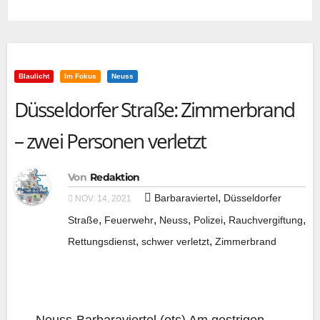
Blaulicht
Im Fokus
Neuss
Düsseldorfer Straße: Zimmerbrand
– zwei Personen verletzt
Von
Redaktion
,
Barbaraviertel
Düsseldorfer
NOV. 14, 2021
,
,
,
,
,
Straße
Feuerwehr
Neuss
Polizei
Rauchvergiftung
,
,
Rettungsdienst
schwer verletzt
Zimmerbrand