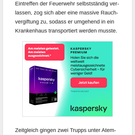
Ein­tref­fen der Feu­er­wehr selbst­stän­dig ver­
las­sen, zog sich aber eine mas­si­ve Rauch­
ver­gif­tung zu, sodass er umge­hend in ein
Kran­ken­haus trans­por­tiert wer­den musste.
Zeit­gleich gin­gen zwei Trupps unter Atem­