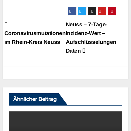
Beitragsnavigation
Neuss – 7‑Tage-
Coronavirusmutationen
Inzidenz-Wert –
im Rhein-Kreis Neuss
Aufschlüsselungen
Daten
Ähnlicher Beitrag