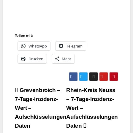
Teilen mit:
Whats­App
Tele­gram
Dru­cken
Mehr
Beitragsnavigation
Grevenbroich –
Rhein-Kreis Neuss
7‑Tage-Inzidenz-
– 7‑Tage-Inzidenz-
Wert –
Wert –
Aufschlüsselungen
Aufschlüsselungen
Daten
Daten