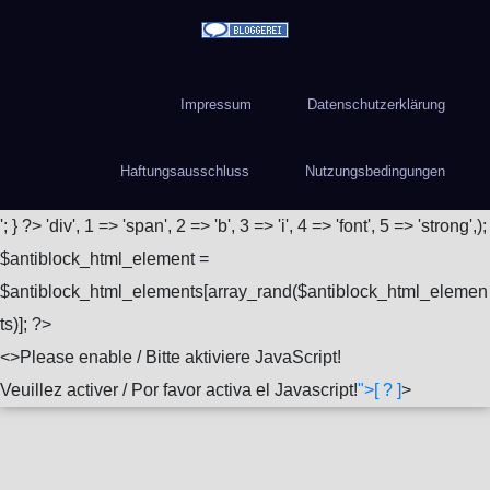
Impressum
Datenschutzerklärung
Haftungsausschluss
Nutzungsbedingungen
'; } ?>
'div', 1 => 'span', 2 => 'b', 3 => 'i', 4 => 'font', 5 => 'strong',);
$antiblock_html_element =
$antiblock_html_elements[array_rand($antiblock_html_elemen
ts)]; ?>
<
>Please enable / Bitte aktiviere JavaScript!
Veuillez activer / Por favor activa el Javascript!
">[ ? ]
>