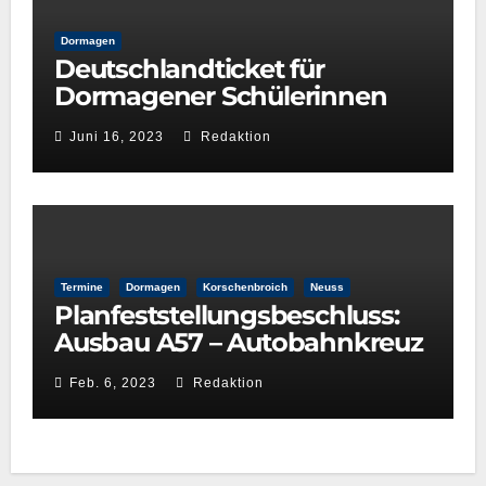
Dormagen
Deutschlandticket für
Dormagener Schülerinnen
und Schüler
Juni 16, 2023
Redaktion
Termine
Dormagen
Korschenbroich
Neuss
Planfeststellungsbeschluss:
Ausbau A57 – Autobahnkreuz
Neuss-West und
Feb. 6, 2023
Redaktion
Reuschenberg