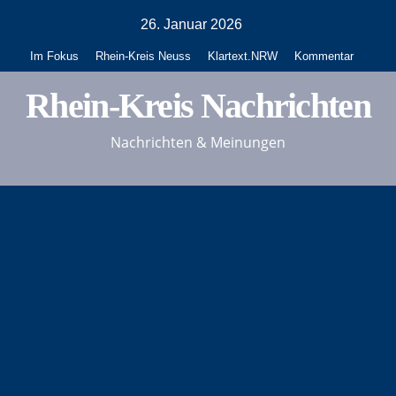
Zum
26. Januar 2026
Inhalt
Im Fokus
Rhein-Kreis Neuss
Klartext.NRW
Kommentar
springen
Rhein-Kreis Nachrichten
Nachrichten & Meinungen