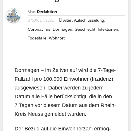
Von
Redaktion
,
,
Alter
Aufschlüsselung
NOV. 14, 2021
,
,
,
,
Coronavirus
Dormagen
Geschlecht
Infektionen
,
Todesfälle
Wohnort
Dor­ma­gen – Im Zeit­ver­lauf wird die 7‑Ta­ge-
Fall­zahl pro 100.000 Ein­woh­ner (Inzi­denz)
aus­ge­wie­sen. Dabei wer­den zu jedem
Datum alle Fäl­le berück­sich­tigt, die in den
7 Tagen vor die­sem Datum aus dem Rhein-
Kreis Neuss gemel­det wurden.
Der Bezug auf die Ein­woh­ner­zahl ermög­