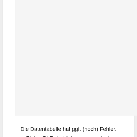
Die Daten­ta­bel­le hat ggf. (noch) Feh­ler.