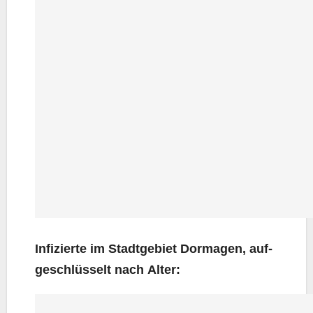
Infi­zier­te im Stadt­ge­biet Dor­ma­gen, auf­
ge­schlüs­selt nach Alter: