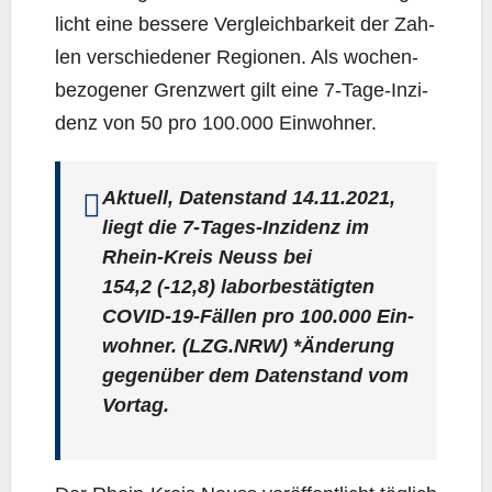
licht eine bes­se­re Ver­gleich­bar­keit der Zah­
len ver­schie­de­ner Regio­nen. Als wochen­
be­zo­ge­ner Grenz­wert gilt eine 7‑Ta­ge-Inzi­
denz von 50 pro 100.000 Einwohner.
Aktu­ell, Daten­stand 14.11.2021,
liegt die 7‑Ta­ges-Inzi­denz im
Rhein-Kreis Neuss bei
154,2
(-12,8) labor­be­stä­tig­ten
COVID-19-Fäl­len pro 100.000 Ein­
woh­ner. (LZG.NRW) *Ände­rung
gegen­über dem Daten­stand vom
Vortag.