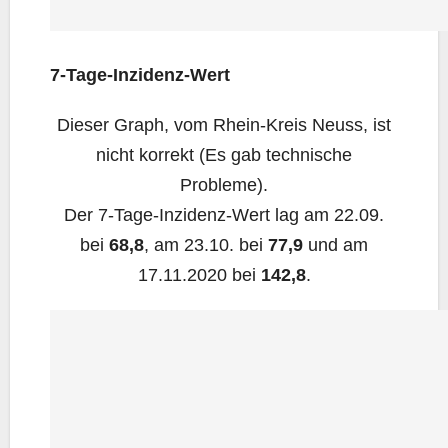
7‑Ta­ge-Inzi­denz-Wert
Die­ser Graph, vom Rhein-Kreis Neuss, ist
nicht kor­rekt (Es gab tech­ni­sche
Probleme).
Der 7‑Ta­ge-Inzi­denz-Wert lag am 22.09.
bei
68,8
, am 23.10. bei
77,9
und am
17.11.2020 bei
142,8
.