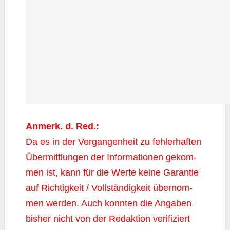
Anmerk. d. Red.:
Da es in der Ver­gan­gen­heit zu feh­ler­haf­ten
Über­mitt­lun­gen der Infor­ma­tio­nen gekom­
men ist, kann für die Wer­te kei­ne Garan­tie
auf Rich­tig­keit / Voll­stän­dig­keit über­nom­
men wer­den. Auch konn­ten die Anga­ben
bis­her nicht von der Redak­ti­on veri­fi­ziert