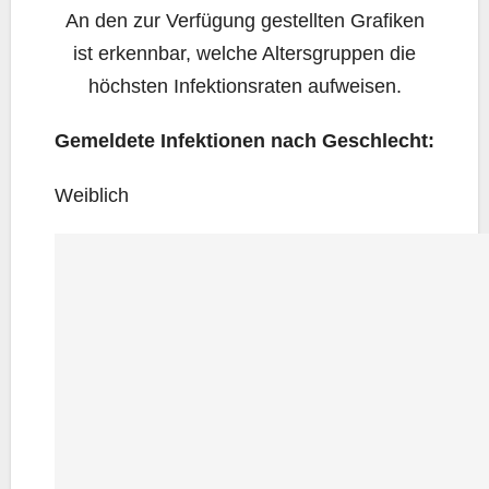
An den zur Ver­fü­gung gestell­ten Gra­fi­ken
ist erkenn­bar, wel­che Alters­grup­pen die
höchs­ten Infek­ti­ons­ra­ten aufweisen.
Gemel­de­te Infek­tio­nen nach Geschlecht:
Weib­lich