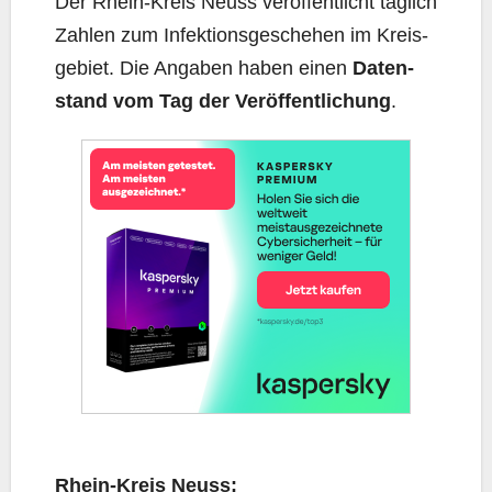
Der Rhein-Kreis Neuss ver­öf­fent­licht täg­lich
Zah­len zum Infek­ti­ons­ge­sche­hen im Kreis­
ge­biet. Die Anga­ben haben einen
Daten­
stand vom Tag der Ver­öf­fent­li­chung
.
Rhein-Kreis Neuss: