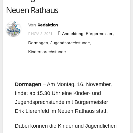
Neuen Rathaus
Von
Redaktion
,
,
Anmeldung
Bürgermeister
NOV. 8, 2021
,
,
Dormagen
Jugendsprechstunde
Kindersprechstunde
Dor­ma­gen
– Am Mon­tag, 16. Novem­ber,
fin­det ab 15.30 Uhr eine Kin­der- und
Jugend­sprech­stun­de mit Bür­ger­meis­ter
Erik Lie­ren­feld im Neu­en Rat­haus statt.
Dabei kön­nen die Kin­der und Jugend­li­chen