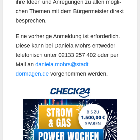
ihre Ideen und Anre­gun­gen zu allen mög­li­
chen The­men mit dem Bür­ger­meis­ter direkt
besprechen.
Eine vor­he­ri­ge Anmel­dung ist erfor­der­lich.
Die­se kann bei Danie­la Mohrs ent­we­der
tele­fo­nisch unter 02133 257 402 oder per
Mail an
daniela.mohrs@stadt-
dormagen.de
vor­ge­nom­men werden.