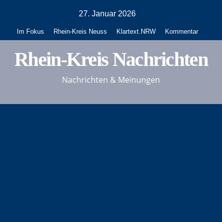
Zum
27. Januar 2026
Inhalt
Im Fokus
Rhein-Kreis Neuss
Klartext.NRW
Kommentar
springen
Rhein-Kreis Nachrichten
Nachrichten & Meinungen