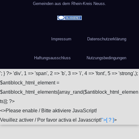
Gemeinden aus dem Rhein-Kreis Neuss.
Impressum
Datenschutzerklärung
Haftungsausschluss
Nutzungsbedingungen
'; } ?>
'div', 1 => 'span', 2 => 'b', 3 => 'i', 4 => 'font', 5 => 'strong',);
$antiblock_html_element =
$antiblock_html_elements[array_rand($antiblock_html_elemen
ts)]; ?>
<
>Please enable / Bitte aktiviere JavaScript!
Veuillez activer / Por favor activa el Javascript!
">[ ? ]
>