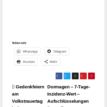
Teilen mit:
Whats­App
Tele­gram
Dru­cken
Mehr
Beitragsnavigation
Gedenkfeiern
Dormagen – 7‑Tage-
am
Inzidenz-Wert –
Volkstrauertag
Aufschlüsselungen