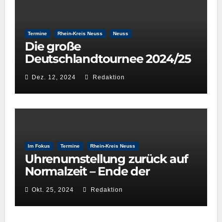
Termine
Rhein-Kreis Neuss
Neuss
Die große
Deutschlandtournee 2024/25
– New York Gospel Stars
Dez. 12, 2024
Redaktion
Im Fokus
Termine
Rhein-Kreis Neuss
Uhrenumstellung zurück auf
Normalzeit – Ende der
Sommerzeit
Okt. 25, 2024
Redaktion