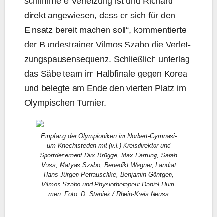
schlim­me­re Ver­let­zung ist und Richard
direkt ange­wie­sen, dass er sich für den
Ein­satz bereit machen soll“, kom­men­tier­te
der Bun­des­trai­ner Vil­mos Szabo die Ver­let­
zungs­pausen­se­quenz. Schließ­lich unter­lag
das Säbel­team im Halb­fi­na­le gegen Korea
und beleg­te am Ende den vier­ten Platz im
Olym­pi­schen Turnier.
Emp­fang der Olym­pio­ni­ken im Nor­bert-Gym­na­si­
um Knecht­s­teden mit (v.l.) Kreis­di­rek­tor und
Sport­de­zer­nent Dirk Brüg­ge, Max Har­tung, Sarah
Voss, Matyas Szabo, Bene­dikt Wag­ner, Land­rat
Hans-Jür­gen Pet­rausch­ke, Ben­ja­min Gönt­gen,
Vil­mos Szabo und Phy­sio­the­ra­peut Dani­el Hum­
men. Foto: D. Sta­niek / Rhein-Kreis Neuss