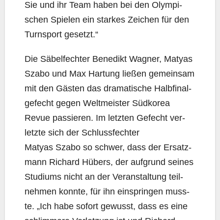
Sie und ihr Team haben bei den Olym­pi­
schen Spie­len ein star­kes Zei­chen für den
Turn­sport gesetzt.“
Die Säbel­fech­ter Bene­dikt Wag­ner, Matyas
Szabo und Max Har­tung lie­ßen gemein­sam
mit den Gäs­ten das dra­ma­ti­sche Halb­fi­nal­
ge­fecht gegen Welt­meis­ter Süd­ko­rea
Revue pas­sie­ren. Im letz­ten Gefecht ver­
letz­te sich der Schluss­fech­ter
Matyas Szabo so schwer, dass der Ersatz­
mann Richard Hübers, der auf­grund sei­nes
Stu­di­ums nicht an der Ver­an­stal­tung teil­
neh­men konn­te, für ihn ein­sprin­gen muss­
te. „Ich habe sofort gewusst, dass es eine