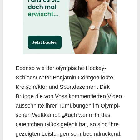
Eben­so wie der olym­pi­sche Hockey-
Schieds­rich­ter Ben­ja­min Gönt­gen lob­te
Kreis­di­rek­tor und Sport­de­zer­nent Dirk
Brüg­ge die von Voss kom­men­tier­ten Video­
aus­schnit­te ihrer Turn­übun­gen im Olym­pi­
schen Wett­kampf. „Auch wenn ihr das
Quent­chen Glück gefehlt hat, so sind ihre
gezeig­ten Leis­tun­gen sehr beein­dru­ckend.