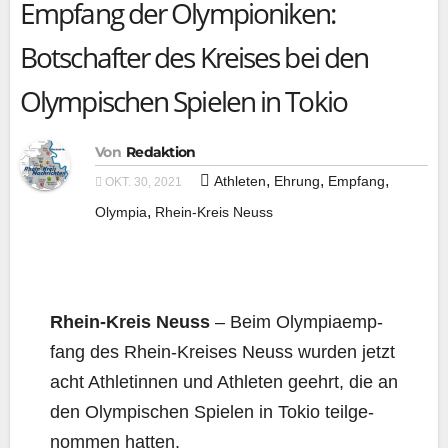
Empfang der Olympioniken:
Botschafter des Kreises bei den
Olympischen Spielen in Tokio
Von
Redaktion
,
,
,
Athleten
Ehrung
Empfang
OKT. 30, 2021
,
Olympia
Rhein-Kreis Neuss
Rhein-Kreis Neuss
– Beim Olym­pi­a­emp­
fang des Rhein-Krei­ses Neuss wur­den jetzt
acht Ath­le­tin­nen und Ath­le­ten geehrt, die an
den Olym­pi­schen Spie­len in Tokio teil­ge­
nom­men hatten.