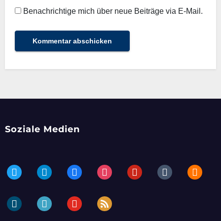
Benachrichtige mich über neue Beiträge via E-Mail.
Soziale Medien
twitter
telegram
facebook
instagram
pinterest
tumblr
blogger
dailymotion
periscope
youtube
rss