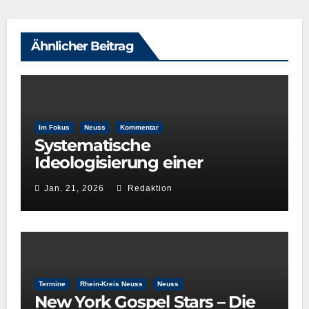
Ähnlicher Beitrag
Im Fokus
Neuss
Kommentar
Systematische
Ideologisierung einer
Kulturentscheidung: Die Rolle
Jan. 21, 2026
Redaktion
der GRÜNEN im
Kulturausschuss
Termine
Rhein-Kreis Neuss
Neuss
New York Gospel Stars – Die