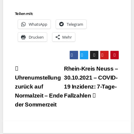
Teilen mit:
Whats­App
Tele­gram
Dru­cken
Mehr
Beitragsnavigation
Rhein-Kreis Neuss –
Uhrenumstellung
30.10.2021 – COVID-
zurück auf
19 Inzidenz: 7‑Tage-
Normalzeit – Ende
Fallzahlen
der Sommerzeit