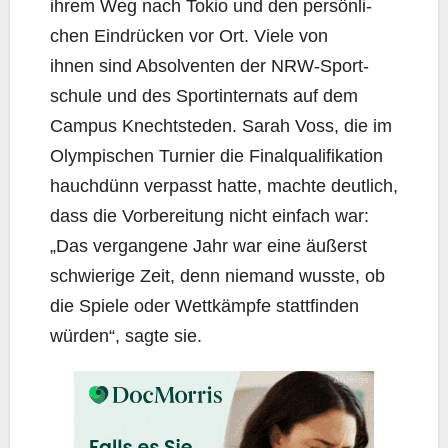
ihrem Weg nach Tokio und den per­sön­li­
chen Ein­drü­cken vor Ort. Vie­le von
ihnen sind Absol­ven­ten der NRW-Sport­
schu­le und des Sport­in­ter­nats auf dem
Cam­pus Knecht­s­teden. Sarah Voss, die im
Olym­pi­schen Tur­nier die Final­qua­li­fi­ka­ti­on
hauch­dünn ver­passt hat­te, mach­te deut­lich,
dass die Vor­be­rei­tung nicht ein­fach war:
„Das ver­gan­ge­ne Jahr war eine äußerst
schwie­ri­ge Zeit, denn nie­mand wuss­te, ob
die Spie­le oder Wett­kämp­fe statt­fin­den
wür­den“, sag­te sie.