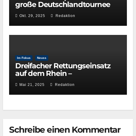
große Deutschlandtournee
2025/26
Okt. 29, 2025
Redaktion
Im Fokus
Neuss
Dreifacher Rettungseinsatz
auf dem Rhein –
Wasserwacht Neuss beweist
Mai 21, 2025
Redaktion
schnelle Reaktionsfähigkeit
Schreibe einen Kommentar