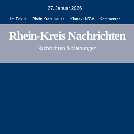
Zum
27. Januar 2026
Inhalt
Im Fokus
Rhein-Kreis Neuss
Klartext.NRW
Kommentar
springen
Rhein-Kreis Nachrichten
Nachrichten & Meinungen