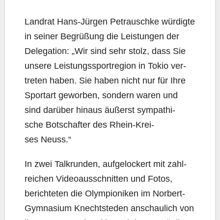
Land­rat Hans-Jür­gen Pet­rausch­ke wür­dig­te
in sei­ner Begrü­ßung die Leis­tun­gen der
Dele­ga­ti­on: „Wir sind sehr stolz, dass Sie
unse­re Leis­tungs­sport­re­gi­on in Tokio ver­
tre­ten haben. Sie haben nicht nur für Ihre
Sport­art gewor­ben, son­dern waren und
sind dar­über hin­aus äußerst sym­pa­thi­
sche Bot­schaf­ter des Rhein-Krei­
ses Neuss.“
In zwei Talk­run­den, auf­ge­lo­ckert mit zahl­
rei­chen Video­aus­schnit­ten und Fotos,
berich­te­ten die Olym­pio­ni­ken im Nor­bert-
Gym­na­si­um Knecht­s­teden anschau­lich von