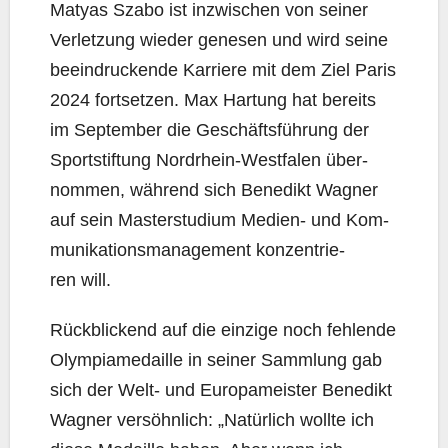
Matyas Szabo ist inzwi­schen von sei­ner
Ver­let­zung wie­der gene­sen und wird sei­ne
beein­dru­cken­de Kar­rie­re mit dem Ziel Paris
2024 fort­set­zen. Max Har­tung hat bereits
im Sep­tem­ber die Geschäfts­füh­rung der
Sport­stif­tung Nord­rhein-West­fa­len über­
nom­men, wäh­rend sich Bene­dikt Wag­ner
auf sein Mas­ter­stu­di­um Medi­en- und Kom­
mu­ni­ka­ti­ons­ma­nage­ment kon­zen­trie­
ren will.
Rück­bli­ckend auf die ein­zi­ge noch feh­len­de
Olym­pia­me­dail­le in sei­ner Samm­lung gab
sich der Welt- und Euro­pa­meis­ter Bene­dikt
Wag­ner ver­söhn­lich: „Natür­lich woll­te ich