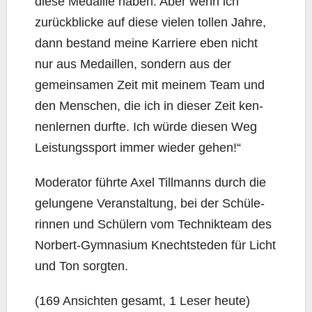
die­se Medail­le haben. Aber wenn ich
zurück­bli­cke auf die­se vie­len tol­len Jah­re,
dann bestand mei­ne Kar­rie­re eben nicht
nur aus Medail­len, son­dern aus der
gemein­sa­men Zeit mit mei­nem Team und
den Men­schen, die ich in die­ser Zeit ken­
nen­ler­nen durf­te. Ich wür­de die­sen Weg
Leis­tungs­sport immer wie­der gehen!“
Mode­ra­tor führ­te Axel Till­manns durch die
gelun­ge­ne Ver­an­stal­tung, bei der Schü­le­
rin­nen und Schü­lern vom Tech­nik­team des
Nor­bert-Gym­na­si­um Knecht­s­teden für Licht
und Ton sorgten.
(169 Ansich­ten gesamt, 1 Leser heute)