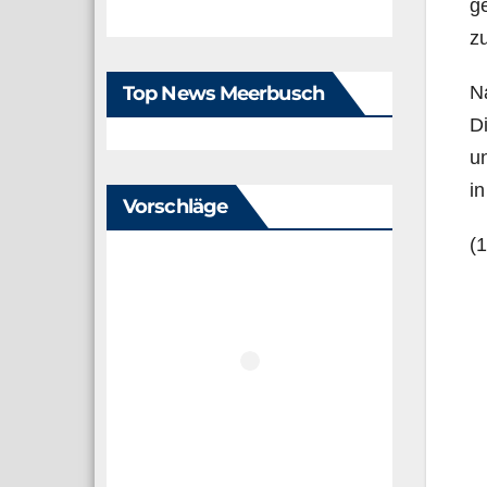
ge
zu
Top News Meerbusch
Na
Di
un
i
Vorschläge
(