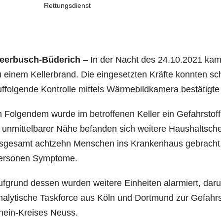
Rettungsdienst
eer­busch-Büde­rich
– In der Nacht des 24.10.2021 kam e
 einem Kel­ler­brand. Die ein­ge­setz­ten Kräf­te konn­ten s
f­fol­gen­de Kon­trol­le mit­tels Wär­me­bild­ka­me­ra bestä­tig
 Fol­gen­dem wur­de im betrof­fe­nen Kel­ler ein Gefahr­stoff 
 unmit­tel­ba­rer Nähe befan­den sich wei­te­re Haus­halts­che
s­ge­samt acht­zehn Men­schen ins Kran­ken­haus gebracht. B
er­so­nen Symptome.
f­grund des­sen wur­den wei­te­re Ein­hei­ten alar­miert, da
a­ly­ti­sche Taskforce aus Köln und Dort­mund zur Gefahr­
hein-Krei­ses Neuss.