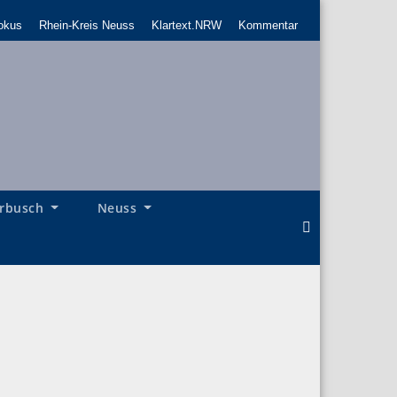
okus
Rhein-Kreis Neuss
Klartext.NRW
Kommentar
rbusch
Neuss