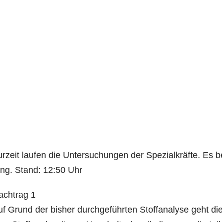
r­zeit lau­fen die Unter­su­chun­gen der Spe­zi­al­kräf­te. Es 
ung. Stand: 12:50 Uhr
ch­trag 1
f Grund der bis­her durch­ge­führ­ten Stoff­ana­ly­se geht di