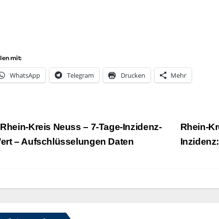
ilen mit:
Whats­App
Tele­gram
Dru­cken
Mehr
eitragsnavigation
Rhein-Kreis Neuss – 7‑Tage-Inzidenz-
Rhein-Kr
ert – Aufschlüsselungen Daten
Inzidenz