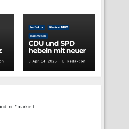
Im Fokus
Klartext.NRW
Kommentar
CDU und SPD
z
hebeln mit neuer
–
Vermögensabsch
on
Apr. 14, 2025
Redaktion
öpfung die
Rechtsstaatlichkei
t aus
kei
sind mit
*
markiert