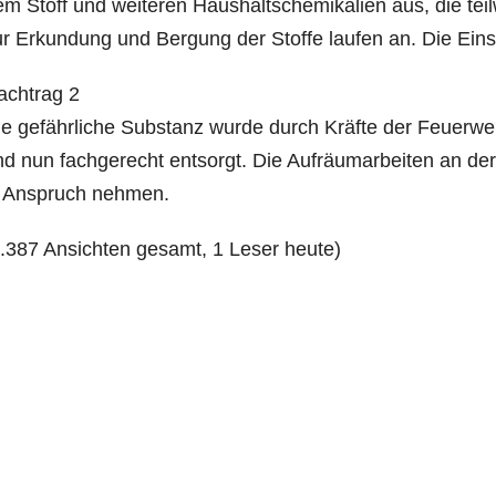
m Stoff und wei­te­ren Haus­halts­che­mi­ka­li­en aus, die tei
r Erkun­dung und Ber­gung der Stof­fe lau­fen an. Die Ein­
ch­trag 2
e gefähr­li­che Sub­stanz wur­de durch Kräf­te der Feu­er­we
d nun fach­ge­recht ent­sorgt. Die Auf­räum­ar­bei­ten an der 
n Anspruch nehmen.
1.387 Ansich­ten gesamt, 1 Leser heute)