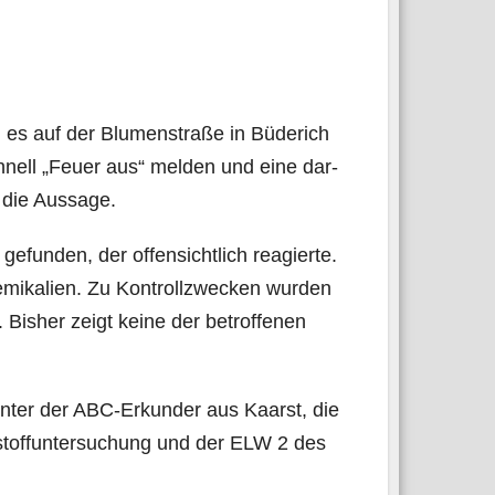
s auf der Blu­men­stra­ße in Büde­rich
chnell „Feu­er aus“ mel­den und eine dar­
­te die Aussage.
gefun­den, der offen­sicht­lich reagier­te.
­mi­ka­li­en. Zu Kon­troll­zwe­cken wur­den
is­her zeigt kei­ne der betrof­fe­nen
r­un­ter der ABC-Erkun­der aus Kaarst, die
stoff­un­ter­su­chung und der ELW 2 des