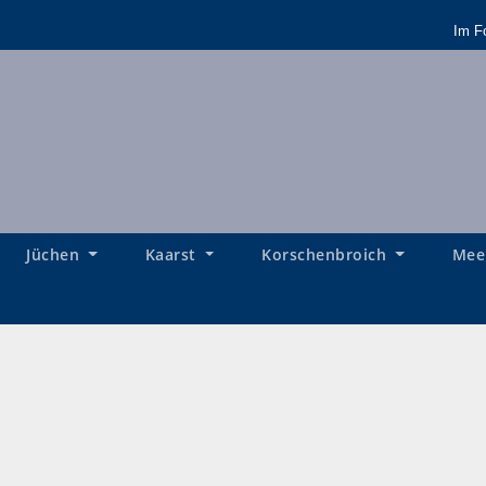
Im F
Jüchen
Kaarst
Korschenbroich
Mee