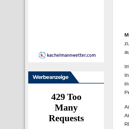
M
zu
au
Im
In
Werbeanzeige
in
P
Au
An
R