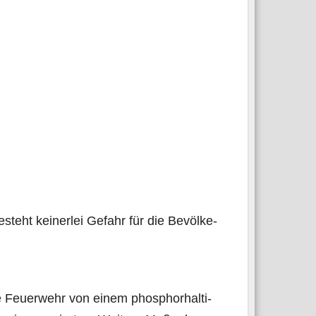
besteht kei­ner­lei Gefahr für die Bevöl­ke­
e Feu­er­wehr von einem phos­phor­hal­ti­