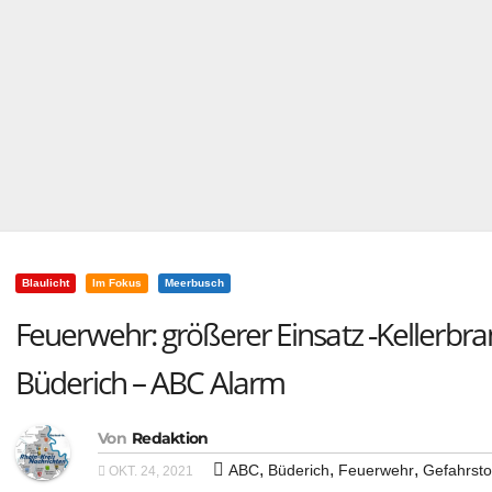
Blaulicht
Im Fokus
Meerbusch
Feuerwehr: größerer Einsatz ‑Kellerbr
Büderich – ABC Alarm
Von
Redaktion
,
,
,
ABC
Büderich
Feuerwehr
Gefahrsto
OKT. 24, 2021