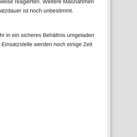
l­wei­se reagier­ten. Wei­te­re Maß­nah­men
satz­dau­er ist noch unbestimmt.
hr in ein siche­res Behält­nis umge­la­den
Ein­satz­stel­le wer­den noch eini­ge Zeit