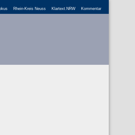
okus
Rhein-Kreis Neuss
Klartext.NRW
Kommentar