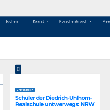
Jüchen
Kaarst
Korschenbroich
Mee
Grevenbroich
Schüler der Diedrich-Uhlhorn-
Realschule untwerwegs: NRW