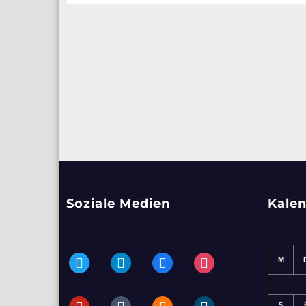
Soziale Medien
Kale
twitter
telegram
facebook
instagram
M
pinterest
tumblr
blogger
dailymotion
5