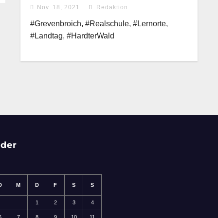
Landtag und Hardter Wald
Nov. 18, 2021
Redaktion
#Grevenbroich, #Realschule, #Lernorte,
#Landtag, #HardterWald
nder
D
M
D
F
S
S
1
2
3
4
6
7
8
9
10
11