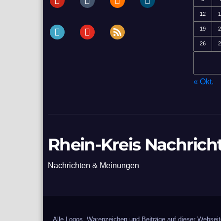
12
1
periscope
youtube
rss
19
2
26
2
« Okt.
Rhein-Kreis Nachrich
Nachrichten & Meinungen
Alle Logos, Warenzeichen und Beiträge auf dieser Webseite