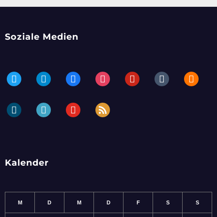
Soziale Medien
twitter
telegram
facebook
instagram
pinterest
tumblr
blogger
dailymotion
periscope
youtube
rss
Kalender
M
D
M
D
F
S
S