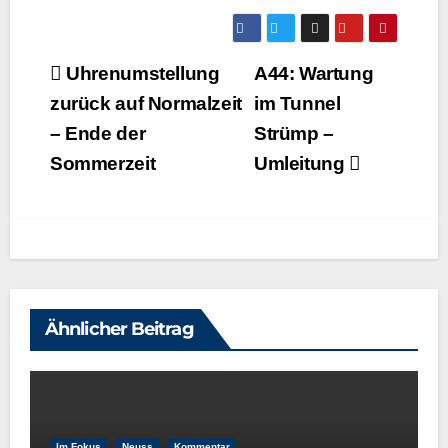
Beitragsnavigation
Uhrenumstellung
A44: Wartung
zurück auf Normalzeit
im Tunnel
– Ende der
Strümp –
Sommerzeit
Umleitung
Ähnlicher Beitrag
Im Fokus
Neuss
Kommentar