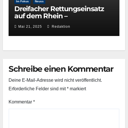
Im Fokus
Neuss
Dreifacher Rettungseinsatz
auf dem Rhein –
Wasserwacht Neuss beweist
Mai 21, 2025
Redaktion
schnelle Reaktionsfähigkeit
Schreibe einen Kommentar
Deine E-Mail-Adresse wird nicht veröffentlicht.
Erforderliche Felder sind mit
*
markiert
Kommentar
*