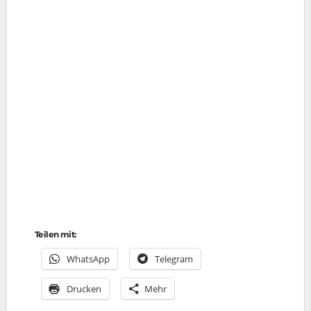
Teilen mit:
Whats­App
Tele­gram
Dru­cken
Mehr