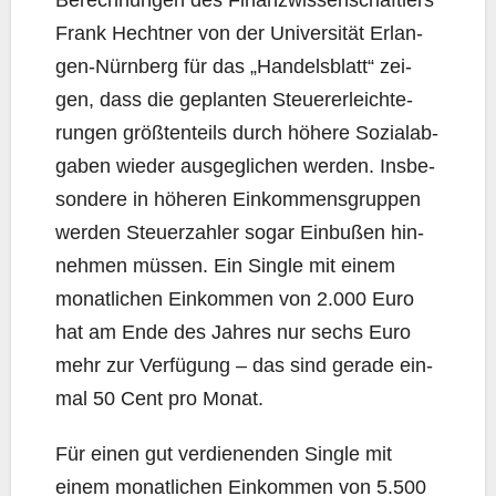
Berech­nun­gen des Finanz­wis­sen­schaft­lers
Frank Hecht­ner von der Uni­ver­si­tät Erlan­
gen-Nürn­berg für das „Han­dels­blatt“ zei­
gen, dass die geplan­ten Steu­er­erleich­te­
run­gen größ­ten­teils durch höhe­re Sozi­al­ab­
ga­ben wie­der aus­ge­gli­chen wer­den. Ins­be­
son­de­re in höhe­ren Ein­kom­mens­grup­pen
wer­den Steu­er­zah­ler sogar Ein­bu­ßen hin­
neh­men müs­sen. Ein Sin­gle mit einem
monat­li­chen Ein­kom­men von 2.000 Euro
hat am Ende des Jah­res nur sechs Euro
mehr zur Ver­fü­gung – das sind gera­de ein­
mal 50 Cent pro Monat.
Für einen gut ver­die­nen­den Sin­gle mit
einem monat­li­chen Ein­kom­men von 5.500