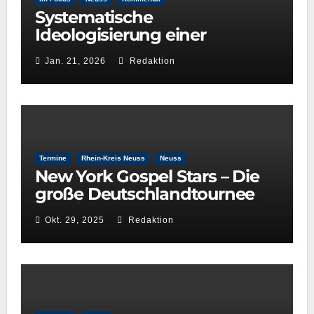
Systematische
Ideologisierung einer
Kulturentscheidung: Die Rolle
Jan. 21, 2026
Redaktion
der GRÜNEN im
Kulturausschuss
Termine
Rhein-Kreis Neuss
Neuss
New York Gospel Stars – Die
große Deutschlandtournee
2025/26
Okt. 29, 2025
Redaktion