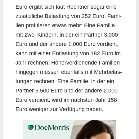
Euro ergibt sich laut Hecht­ner sogar eine
zusätz­li­che Belas­tung von 252 Euro. Fami­
li­en pro­fi­tie­ren etwas mehr: Eine Fami­lie
mit zwei Kin­dern, in der ein Part­ner 3.000
Euro und der ande­re 1.000 Euro ver­dient,
kann mit einer Ent­las­tung von 182 Euro im
Jahr rech­nen. Höher­ver­die­nen­de Fami­li­en
hin­ge­gen müs­sen eben­falls mit Mehr­be­las­
tun­gen rech­nen. Eine Fami­lie, in der ein
Part­ner 5.500 Euro und der ande­re 2.000
Euro ver­dient, wird im nächs­ten Jahr 158
Euro weni­ger zur Ver­fü­gung haben.