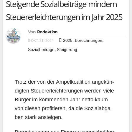
Steigende Sozialbeiträge mindern
Steuererleichterungen im Jahr 2025
Von
Redaktion
,
,
2025
Berechnungen
OKT. 21, 2024
,
Sozialbeiträge
Steigerung
Trotz der von der Ampel­ko­ali­ti­on ange­kün­
dig­ten Steu­er­erleich­te­run­gen wer­den vie­le
Bür­ger im kom­men­den Jahr net­to kaum
von die­sen pro­fi­tie­ren, da die Sozi­al­ab­ga­
ben stark ansteigen.