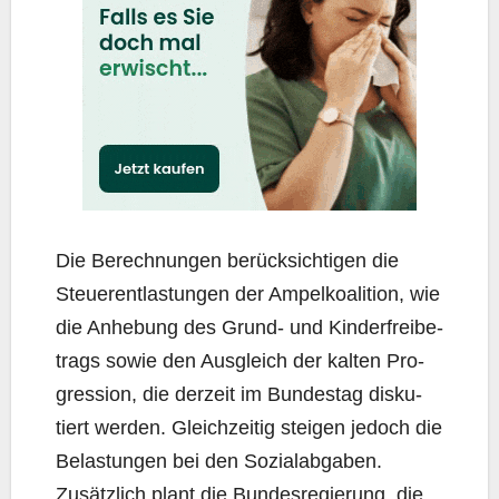
Die Berech­nun­gen berück­sich­ti­gen die
Steu­er­ent­las­tun­gen der Ampel­ko­ali­ti­on, wie
die Anhe­bung des Grund- und Kin­der­frei­be­
trags sowie den Aus­gleich der kal­ten Pro­
gres­si­on, die der­zeit im Bun­des­tag dis­ku­
tiert wer­den. Gleich­zei­tig stei­gen jedoch die
Belas­tun­gen bei den Sozi­al­ab­ga­ben.
Zusätz­lich plant die Bun­des­re­gie­rung, die