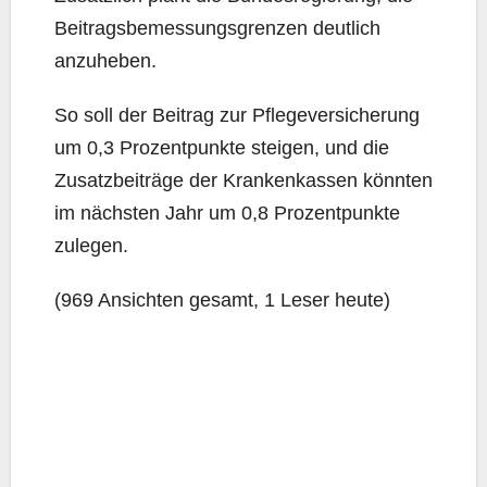
Bei­trags­be­mes­sungs­gren­zen deut­lich
anzuheben.
So soll der Bei­trag zur Pfle­ge­ver­si­che­rung
um 0,3 Pro­zent­punk­te stei­gen, und die
Zusatz­bei­trä­ge der Kran­ken­kas­sen könn­ten
im nächs­ten Jahr um 0,8 Pro­zent­punk­te
zulegen.
(969 Ansich­ten gesamt, 1 Leser heute)