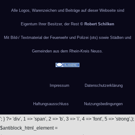
Alle Logos, Warenzeichen und Beiträge auf dieser Webseite sind
Eigentum Ihrer Besitzer, der Rest
© Robert Schilken
Mit Bild-/ Textmaterial der Feuerwehr und Polizei (ots) sowie Städten und
Gemeinden aus dem Rhein-Kreis Neuss.
Impressum
Datenschutzerklärung
Haftungsausschluss
Nutzungsbedingungen
'; } ?>
'div', 1 => 'span', 2 => 'b', 3 => 'i', 4 => 'font', 5 => 'strong',);
$antiblock_html_element =