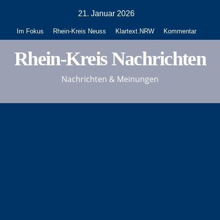
Zum
21. Januar 2026
Inhalt
Im Fokus
Rhein-Kreis Neuss
Klartext.NRW
Kommentar
springen
Rhein-Kreis Nachrichten
Nachrichten & Meinungen