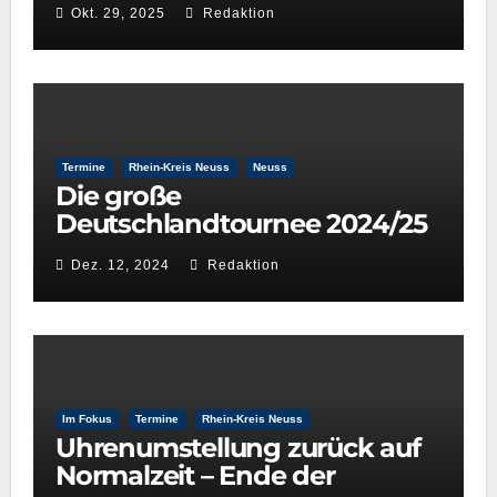
Okt. 29, 2025
Redaktion
Termine
Rhein-Kreis Neuss
Neuss
Die große
Deutschlandtournee 2024/25
– New York Gospel Stars
Dez. 12, 2024
Redaktion
Im Fokus
Termine
Rhein-Kreis Neuss
Uhrenumstellung zurück auf
Normalzeit – Ende der