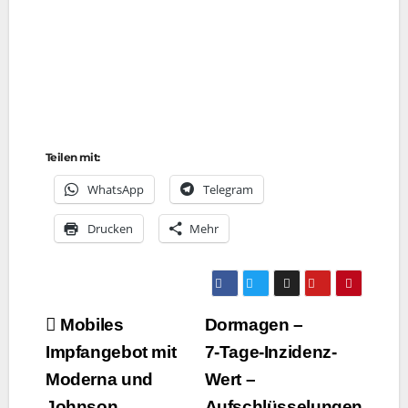
Teilen mit:
Whats­App
Tele­gram
Dru­cken
Mehr
Beitragsnavigation
Mobiles
Dormagen –
Impfangebot mit
7‑Tage-Inzidenz-
Moderna und
Wert –
Johnson
Aufschlüsselungen