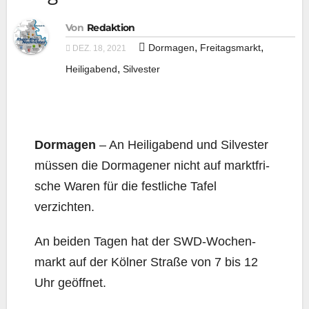
Von
Redaktion
,
,
Dormagen
Freitagsmarkt
DEZ. 18, 2021
,
Heiligabend
Silvester
Dor­ma­gen
– An Hei­lig­abend und Sil­ves­ter
müs­sen die Dor­ma­ge­ner nicht auf markt­fri­
sche Waren für die fest­li­che Tafel
verzichten.
An bei­den Tagen hat der SWD-Wochen­
markt auf der Köl­ner Stra­ße von 7 bis 12
Uhr geöffnet.