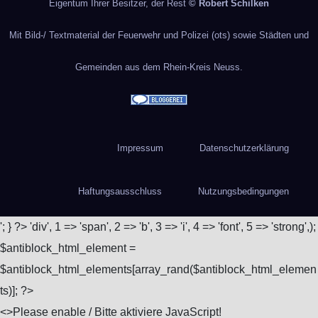
Eigentum Ihrer Besitzer, der Rest
© Robert Schilken
Mit Bild-/ Textmaterial der Feuerwehr und Polizei (ots) sowie Städten und
Gemeinden aus dem Rhein-Kreis Neuss.
Impressum
Datenschutzerklärung
Haftungsausschluss
Nutzungsbedingungen
'; } ?>
'div', 1 => 'span', 2 => 'b', 3 => 'i', 4 => 'font', 5 => 'strong',);
$antiblock_html_element =
$antiblock_html_elements[array_rand($antiblock_html_elemen
ts)]; ?>
<
>Please enable / Bitte aktiviere JavaScript!