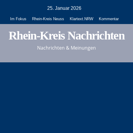
Zum
25. Januar 2026
Inhalt
Im Fokus
Rhein-Kreis Neuss
Klartext.NRW
Kommentar
springen
Rhein-Kreis Nachrichten
Nachrichten & Meinungen