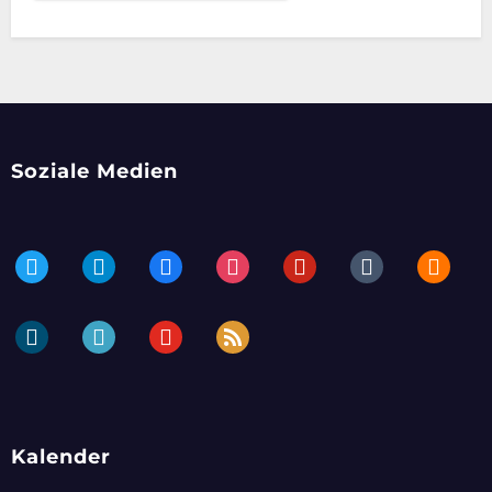
Soziale Medien
twitter
telegram
facebook
instagram
pinterest
tumblr
blogger
dailymotion
periscope
youtube
rss
Kalender