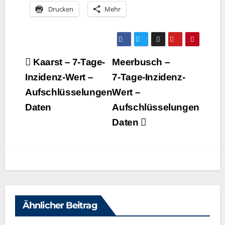
Dru­cken
Mehr
Beitragsnavigation
Kaarst – 7‑Tage-
Meerbusch –
Inzidenz-Wert –
7‑Tage-Inzidenz-
Aufschlüsselungen
Wert –
Daten
Aufschlüsselungen
Daten
Ähnlicher Beitrag