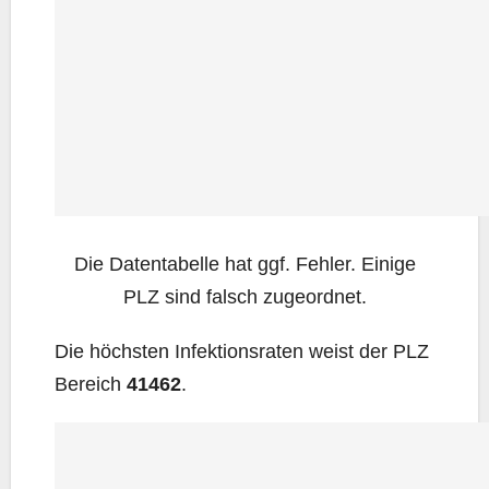
Die Daten­ta­bel­le hat ggf. Feh­ler. Eini­ge
PLZ sind falsch zugeordnet.
Die höchs­ten Infek­ti­ons­ra­ten weist der PLZ
Bereich
41462
.