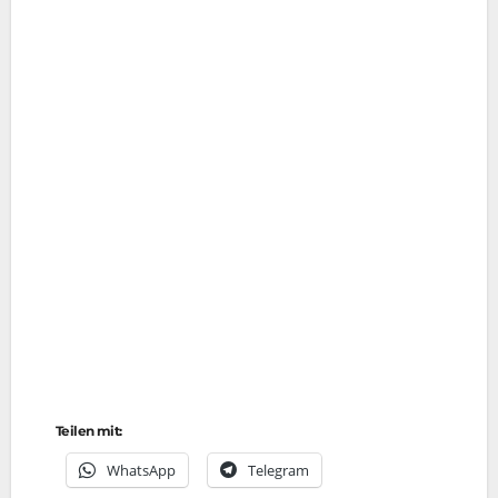
Teilen mit:
Whats­App
Tele­gram