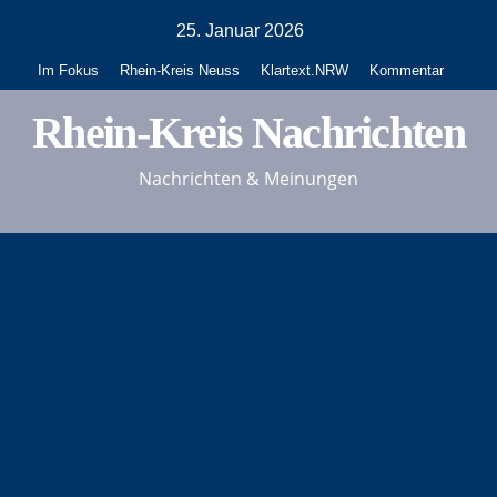
Zum
25. Januar 2026
Inhalt
Im Fokus
Rhein-Kreis Neuss
Klartext.NRW
Kommentar
springen
Rhein-Kreis Nachrichten
Nachrichten & Meinungen