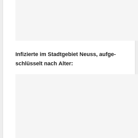
Infi­zier­te im Stadt­ge­biet Neuss, auf­ge­
schlüs­selt nach Alter: