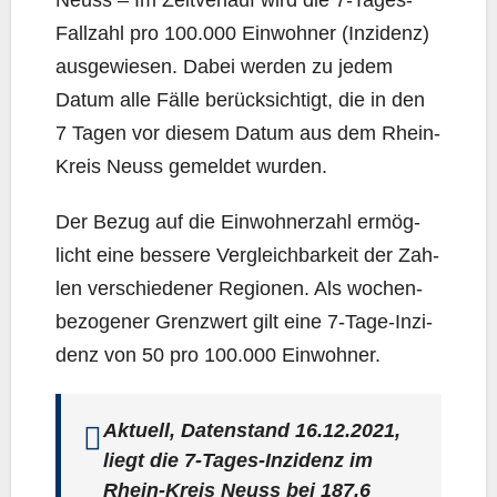
Neuss – Im Zeit­ver­lauf wird die 7‑Ta­ges-
Fall­zahl pro 100.000 Ein­woh­ner (Inzi­denz)
aus­ge­wie­sen. Dabei wer­den zu jedem
Datum alle Fäl­le berück­sich­tigt, die in den
7 Tagen vor die­sem Datum aus dem Rhein-
Kreis Neuss gemel­det wurden.
Der Bezug auf die Ein­woh­ner­zahl ermög­
licht eine bes­se­re Ver­gleich­bar­keit der Zah­
len ver­schie­de­ner Regio­nen. Als wochen­
be­zo­ge­ner Grenz­wert gilt eine 7‑Ta­ge-Inzi­
denz von 50 pro 100.000 Einwohner.
Aktu­ell, Daten­stand 16.12.2021,
liegt die 7‑Ta­ges-Inzi­denz im
Rhein-Kreis Neuss bei
187,6