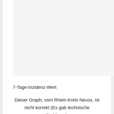
7‑Ta­ge-Inzi­denz-Wert
Die­ser Graph, vom Rhein-Kreis Neuss, ist
nicht kor­rekt (Es gab tech­ni­sche