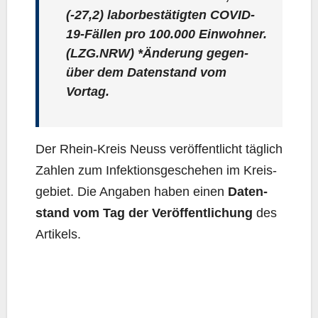
(-27,2) labor­be­stä­tig­ten COVID-
19-Fäl­len pro 100.000 Ein­woh­ner.
(LZG.NRW) *Ände­rung gegen­
über dem Daten­stand vom
Vortag.
Der Rhein-Kreis Neuss ver­öf­fent­licht täg­lich
Zah­len zum Infek­ti­ons­ge­sche­hen im Kreis­
ge­biet. Die Anga­ben haben einen
Daten­
stand vom Tag der Ver­öf­fent­li­chung
des
Artikels.