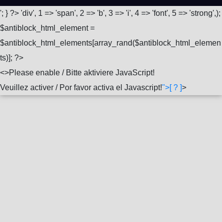
'; } ?>
'div', 1 => 'span', 2 => 'b', 3 => 'i', 4 => 'font', 5 => 'strong',);
$antiblock_html_element =
$antiblock_html_elements[array_rand($antiblock_html_elemen
ts)]; ?>
<
>Please enable / Bitte aktiviere JavaScript!
Veuillez activer / Por favor activa el Javascript!
">[ ? ]
>