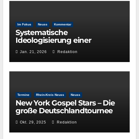
Im Fokus
Neuss
Kommentar
Systematische
Ideologisierung einer
Kulturentscheidung: Die Rolle
Jan. 21, 2026
Redaktion
der GRÜNEN im
Kulturausschuss
Termine
Rhein-Kreis Neuss
Neuss
New York Gospel Stars – Die
große Deutschlandtournee
2025/26
Okt. 29, 2025
Redaktion