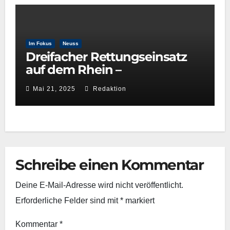
Im Fokus
Neuss
Dreifacher Rettungseinsatz
auf dem Rhein –
Wasserwacht Neuss beweist
Mai 21, 2025
Redaktion
schnelle Reaktionsfähigkeit
Schreibe einen Kommentar
Deine E-Mail-Adresse wird nicht veröffentlicht.
Erforderliche Felder sind mit
*
markiert
Kommentar
*