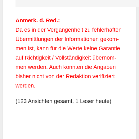
Anmerk. d. Red.:
Da es in der Ver­gan­gen­heit zu feh­ler­haf­ten
Über­mitt­lun­gen der Infor­ma­tio­nen gekom­
men ist, kann für die Wer­te kei­ne Garan­tie
auf Rich­tig­keit / Voll­stän­dig­keit über­nom­
men wer­den. Auch konn­ten die Anga­ben
bis­her nicht von der Redak­ti­on veri­fi­ziert
werden.
(123 Ansich­ten gesamt, 1 Leser heute)