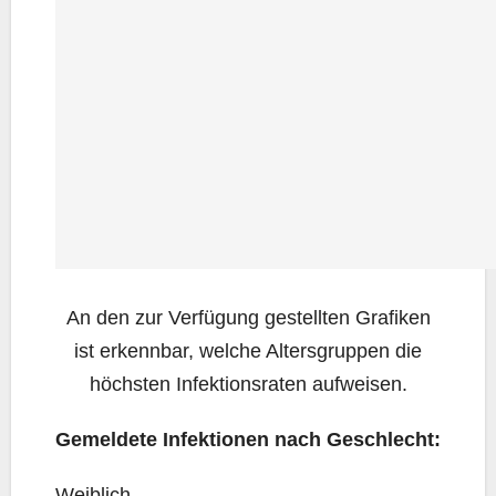
An den zur Ver­fü­gung gestell­ten Gra­fi­ken
ist erkenn­bar, wel­che Alters­grup­pen die
höchs­ten Infek­ti­ons­ra­ten aufweisen.
Gemel­de­te Infek­tio­nen nach Geschlecht:
Weib­lich