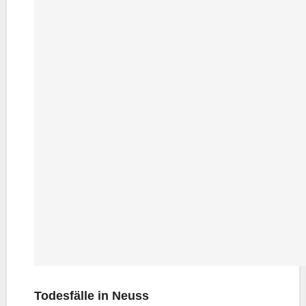
Todes­fäl­le in Neuss