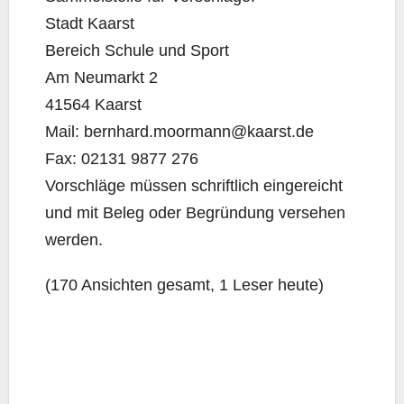
Stadt Kaarst
Bereich Schu­le und Sport
Am Neu­markt 2
41564 Kaarst
Mail: bernhard.moormann@kaarst.de
Fax: 02131 9877 276
Vor­schlä­ge müs­sen schrift­lich ein­ge­reicht
und mit Beleg oder Begrün­dung ver­se­hen
werden.
(170 Ansich­ten gesamt, 1 Leser heute)