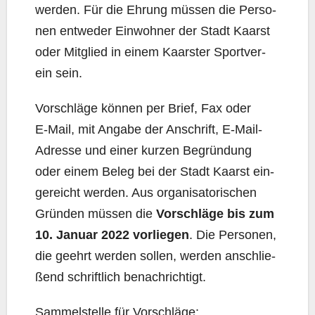
wer­den. Für die Ehrung müs­sen die Per­so­
nen ent­we­der Ein­woh­ner der Stadt Kaarst
oder Mit­glied in einem Kaars­ter Sport­ver­
ein sein.
Vor­schlä­ge kön­nen per Brief, Fax oder
E‑Mail, mit Anga­be der Anschrift, E‑Mail-
Adres­se und einer kur­zen Begrün­dung
oder einem Beleg bei der Stadt Kaarst ein­
ge­reicht wer­den. Aus orga­ni­sa­to­ri­schen
Grün­den müs­sen die
Vor­schlä­ge bis zum
10. Janu­ar 2022 vor­lie­gen
. Die Per­so­nen,
die geehrt wer­den sol­len, wer­den anschlie­
ßend schrift­lich benachrichtigt.
Sam­mel­stel­le für Vorschläge: