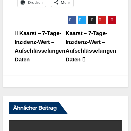
Dru­cken
Mehr
Beitragsnavigation
Kaarst – 7‑Tage-
Kaarst – 7‑Tage-
Inzidenz-Wert –
Inzidenz-Wert –
Aufschlüsselungen
Aufschlüsselungen
Daten
Daten
Ähnlicher Beitrag