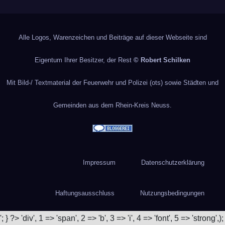
Alle Logos, Warenzeichen und Beiträge auf dieser Webseite sind
Eigentum Ihrer Besitzer, der Rest
© Robert Schilken
Mit Bild-/ Textmaterial der Feuerwehr und Polizei (ots) sowie Städten und
Gemeinden aus dem Rhein-Kreis Neuss.
Impressum
Datenschutzerklärung
Haftungsausschluss
Nutzungsbedingungen
'; } ?>
'div', 1 => 'span', 2 => 'b', 3 => 'i', 4 => 'font', 5 => 'strong',);