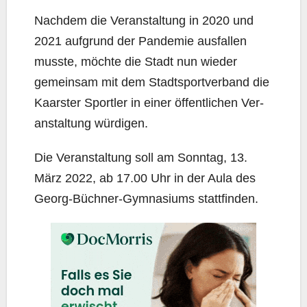
Nach­dem die Ver­an­stal­tung in 2020 und
2021 auf­grund der Pan­de­mie aus­fal­len
muss­te, möch­te die Stadt nun wie­der
gemein­sam mit dem Stadt­sport­ver­band die
Kaars­ter Sport­ler in einer öffent­li­chen Ver­
an­stal­tung würdigen.
Die Ver­an­stal­tung soll am Sonn­tag, 13.
März 2022, ab 17.00 Uhr in der Aula des
Georg-Büch­ner-Gym­na­si­ums stattfinden.