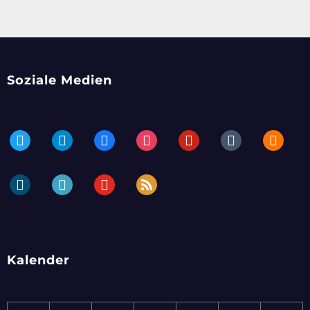
Soziale Medien
twitter
telegram
facebook
instagram
pinterest
tumblr
blogger
dailymotion
periscope
youtube
rss
Kalender