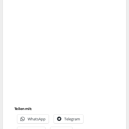
Teilen mit:
Whats­App
Tele­gram