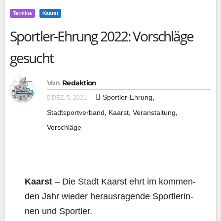
Termine
Kaarst
Sportler-Ehrung 2022: Vorschläge
gesucht
Von
Redaktion
,
Sportler-Ehrung
DEZ. 5, 2021
,
,
,
Stadtsportverband
Kaarst
Veranstaltung
Vorschläge
Kaarst
– Die Stadt Kaarst ehrt im kom­men­
den Jahr wie­der her­aus­ra­gen­de Sport­le­rin­
nen und Sportler.