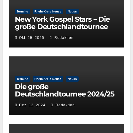
Termine
Rhein-Kreis Neuss
Neuss
New York Gospel Stars – Die
große Deutschlandtournee
2025/26
Okt. 29, 2025
Redaktion
Termine
Rhein-Kreis Neuss
Neuss
Die große
Deutschlandtournee 2024/25
– New York Gospel Stars
Dez. 12, 2024
Redaktion