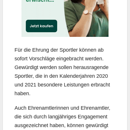
Für die Ehrung der Sport­ler kön­nen ab
sofort Vor­schlä­ge ein­ge­bracht wer­den.
Gewür­digt wer­den sol­len her­aus­ra­gen­de
Sport­ler, die in den Kalen­der­jah­ren 2020
und 2021 beson­de­re Leis­tun­gen erbracht
haben.
Auch Ehren­amt­le­rin­nen und Ehren­amt­ler,
die sich durch lang­jäh­ri­ges Enga­ge­ment
aus­ge­zeich­net haben, kön­nen gewür­digt