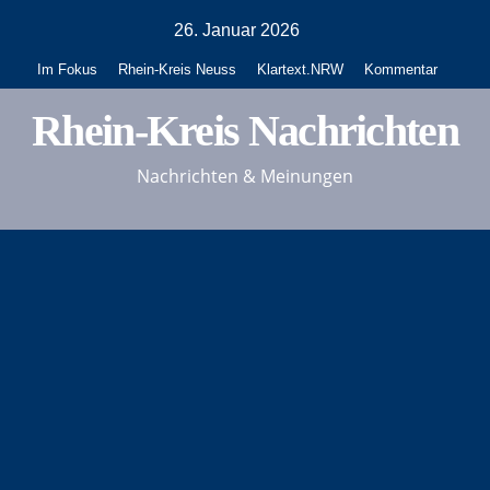
Zum
26. Januar 2026
Inhalt
Im Fokus
Rhein-Kreis Neuss
Klartext.NRW
Kommentar
springen
Rhein-Kreis Nachrichten
Nachrichten & Meinungen